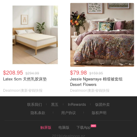
$208.95
$79.98
$294.99
$159.95
Latex 5cm 天然乳胶床垫
Jessie Ngwarraye 棉缎被套组
Desert Flowers
Dealmoon澳新省钱快报
Dealmoon澳新省钱快报
联系我们
黑五
InRewards
饭团外卖
隐私条款
用户协议
版权声明
触屏版
电脑版
下载App
2019©dealmoon.nz