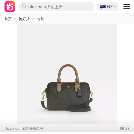
🇳🇿
Sasa美妆护肤3.5折
NZ
lululemon折扣上新
SSENSE年中3折
FreshBeauty好价汇总
Cettire降价+叠9折
Farfetch折上8折
WWS Coles超市实拍
viagogo二手票捡漏
Myer清仓1折起
The Outnet奢牌1折起
David Jones 3折起
Flannels大牌1折
Perfumes Club护肤1折
AMIRO返校季6.2折
Oweek抽奖送Airpods
Amazon折扣汇总
eToro入金$200送$50
Amazon数码好物
ICONIC本周7.5折
ThedoubleF高奢地板价
Moose Knuckles 6折
丝芙兰5折起
EUFY官网3.7折起
Selenichast首饰2折
Trip机票酒店促销
YSL送5件彩妆礼
Amazon家居好物
BIGBANG巡演开票
David Jones时尚3折
Amazon美妆护肤
雅漾大喷$8
过敏原检测盒$33
伊索独家赠50ml沐浴露
科颜氏清仓3折
SEALIFE海洋馆门票6折
丝塔芙大白罐$16
订阅Newsletter送香薰
Cult Beauty 6.8折
Harrods圣诞日历2.3折
LN-CC奢牌私促3折
d'Alba空姐喷雾$16
EVE LOM套装逆天2折
Bernardelli独家4折
Adore Beauty 6折起
CT圣诞日历
Mytheresa奢品2.7折
Luxury Escapes 9折
Currentbody美容仪9折
卡诗9折+赠4件礼
MOON Garden Live
ALLSAINTS美衣3折
Roborock扫地机3.7折
Tingo Life水杯$24
Valentino官网5折
CR洗发护发6.3折
首页
抢好货
包包
Dealmoon澳新省钱快报
06-23