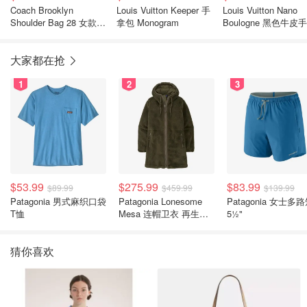
Coach Brooklyn
Louis Vuitton Keeper 手
Louis Vuitton Nano
Shoulder Bag 28 女款肩
拿包 Monogram
Boulogne 黑色牛皮
包
大家都在抢
1
2
3
$53.99
$275.99
$83.99
$89.99
$459.99
$139.99
Patagonia 男式麻织口袋
Patagonia Lonesome
Patagonia 女士多
T恤
Mesa 连帽卫衣 再生聚
5½"
酯纤维
猜你喜欢