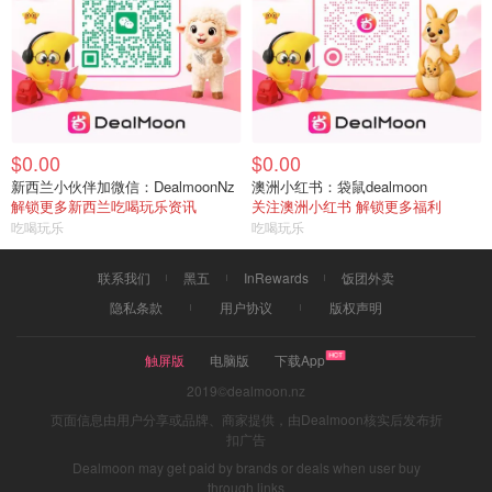
$0.00
$0.00
新西兰小伙伴加微信：DealmoonNz
澳洲小红书：袋鼠dealmoon
解锁更多新西兰吃喝玩乐资讯
关注澳洲小红书 解锁更多福利
吃喝玩乐
吃喝玩乐
联系我们
黑五
InRewards
饭团外卖
隐私条款
用户协议
版权声明
触屏版
电脑版
下载App
2019©dealmoon.nz
页面信息由用户分享或品牌、商家提供，由Dealmoon核实后发布折
扣广告
Dealmoon may get paid by brands or deals when user buy
through links