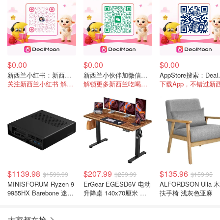
$0.00
$0.00
$0.00
新西兰小红书：新西兰情报站
新西兰小伙伴加微信：DealmoonNz
AppSt
关注新西兰小红书 解锁更多福利
解锁更多新西兰吃喝玩乐资讯
$1139.98
$207.99
$135.96
$1599.99
$259.99
$159.95
MINISFORUM Ryzen 9
ErGear EGESD6V 电动
ALFORDSON Ulla 
9955HX Barebone 迷你
升降桌 140x70厘米 复
扶手椅 浅灰色亚麻
主机
古棕
大家都在抢