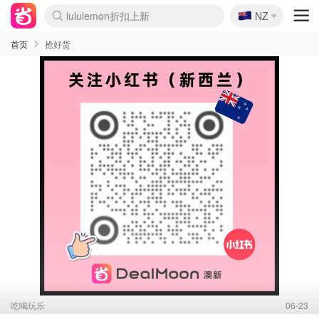
🇳🇿
Sasa美妆护肤3.5折
NZ
lululemon折扣上新
SSENSE年中2.5折
FreshBeauty好价汇总
Cettire降价+叠9折
WWS Coles超市实拍
viagogo二手票捡漏
Myer超级周末
The Outnet奢牌1折起
David Jones 3折起
Flannels大牌1折
Perfumes Club护肤1折
AMIRO面罩$251
Amazon折扣汇总
eToro入金$200送$50
Amazon数码好物
ICONIC本周7.5折
ThedoubleF高奢地板价
Moose Knuckles 6折
丝芙兰5折起
EUFY摄像头$98
Selenichast首饰2折
Trip机票酒店促销
YSL送5件彩妆礼
Amazon家居好物
Amazon美妆护肤
雅漾大喷$8
过敏原检测盒$33
伊索独家赠50ml沐浴露
科颜氏高保湿面霜$29
SEALIFE海洋馆门票6折
丝塔芙大白罐$16
订阅Newsletter送香薰
Cult Beauty 6.8折
Harrods圣诞日历$525
LN-CC奢牌私促3折
d'Alba空姐喷雾$16
EVE LOM套装£56
Bernardelli独家4折
Adore Beauty 6折起
CT圣诞日历
Mytheresa奢品2.7折
Luxury Escapes 9折
Currentbody美容仪$881
MOON Garden Live
Roborock扫地机$649
Tingo Life水杯$24
Valentino官网5折
CR洗护套装$23
修丽可4件套$159
Myer彩妆2件7折
GANNI官网4.5折
Stylevana韩妆4折
Tessabit高奢8.5折
OGX洗发水$11
Amazon阿德莱德次日达
卡诗8.5折+赠礼
Philips Hue灯具8折
首页
抢好货
吃喝玩乐
06-23