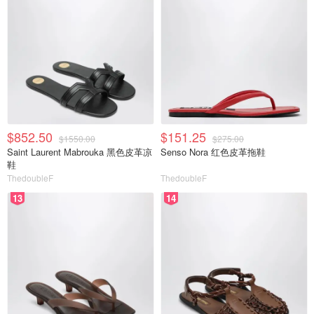
$852.50
$151.25
$1550.00
$275.00
Saint Laurent Mabrouka 黑色皮革凉
Senso Nora 红色皮革拖鞋
鞋
ThedoubleF
ThedoubleF
13
14