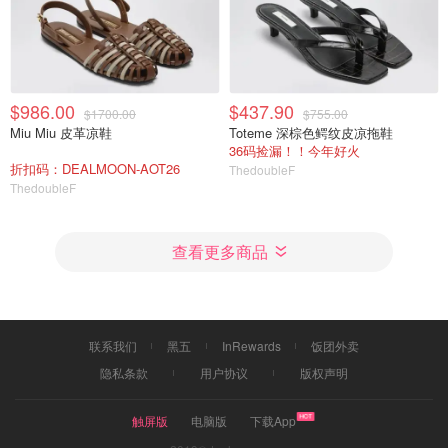
$986.00
$437.90
$1700.00
$755.00
Miu Miu 皮革凉鞋
Toteme 深棕色鳄纹皮凉拖鞋
36码捡漏！！今年好火
折扣码：DEALMOON-AOT26
ThedoubleF
ThedoubleF
查看更多商品
联系我们
黑五
InRewards
饭团外卖
隐私条款
用户协议
版权声明
触屏版
电脑版
下载App