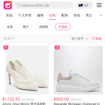
🇳🇿
lululemon折扣上新
NZ
Sasa美妆护肤3.5折
SSENSE年中2.5折
FreshBeauty好价汇总
Cettire降价+叠9折
WWS Coles超市实拍
viagogo二手票捡漏
Myer折扣汇总
The Outnet奢牌1折起
David Jones 3折起
Flannels大牌1折
Perfumes Club护肤1折
AMIRO面罩$251
Amazon折扣汇总
eToro入金$200送$50
Amazon数码好物
ICONIC本周7.5折
ThedoubleF高奢地板价
Moose Knuckles 6折
EUFY摄像头$98
Selenichast首饰2折
Trip机票酒店促销
YSL送5件彩妆礼
Amazon家居好物
Amazon美妆护肤
雅漾大喷$8
过敏原检测盒$33
科颜氏高保湿面霜$29
SEALIFE海洋馆门票6折
丝塔芙大白罐$16
订阅Newsletter送香薰
Cult Beauty 6.8折
Harrods圣诞日历$525
LN-CC奢牌私促3折
d'Alba空姐喷雾$16
EVE LOM套装£56
Bernardelli独家4折
Adore Beauty 6折起
CT圣诞日历
Mytheresa奢品2.7折
Luxury Escapes 9折
Currentbody美容仪$881
MOON Garden Live
Roborock扫地机$649
Valentino官网5折
CR洗护套装$23
修丽可4件套$159
GANNI官网4.5折
Stylevana韩妆4折
Tessabit高奢8.5折
OGX洗发水$11
Amazon阿德莱德次日达
卡诗8.5折+赠礼
Philips Hue灯具8折
肤
彩妆
个人护理
服饰
女鞋
配饰
包包
男士
运动
全部
靴子
高跟鞋
平底鞋
共
87
个
热门排序
筛选
1
2
$1102.50
$663.00
$1750.00
$850.00
Jimmy Choo Mimmi 蕾丝高跟鞋
Alexander McQueen Oversized 白