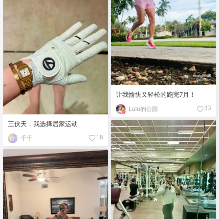
让我愉快又轻松的跑完7月！
Lulu的公园
33
三伏天，我选择居家运动
千千__
18