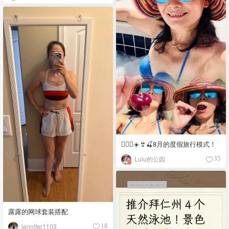
🏃🏻‍♀️☀️👙🍒8月的度假旅行模式！
Lulu的公园
35
露露的网球套装搭配
jennifer1103
18