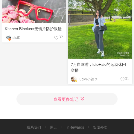
Kitchen Blockers无镜片防护眼镜
sisiD
32
7月自驾游，lulu➕alo的运动休闲
穿搭
lucky小锦李
31
查看更多笔记
联系我们
黑五
InRewards
饭团外卖