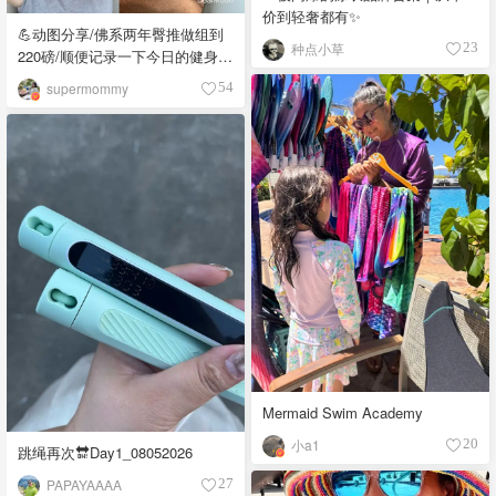
价到轻奢都有✨
💪动图分享/佛系两年臀推做组到
种点小草
23
220磅/顺便记录一下今日的健身馆
OOTD❤️
supermommy
54
Mermaid Swim Academy
小a1
20
跳绳再次🔛Day1_08052026
PAPAYAAAA
27