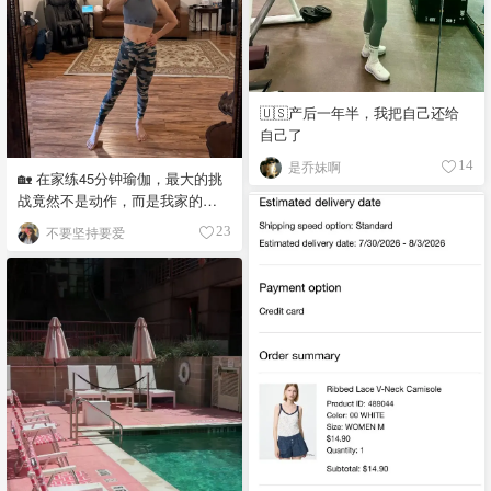
🇺🇸产后一年半，我把自己还给
自己了
是乔妹啊
14
🏡 在家练45分钟瑜伽，最大的挑
战竟然不是动作，而是我家的大
毛球😂
不要坚持要爱
23