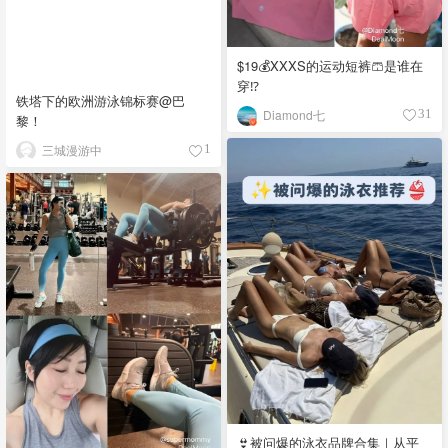
$19💰XXXS的运动短裤🩳是谁在
穿⁉️
铁塔下的欧洲游泳锦标赛@巴
Diamond七
31
黎！
三城漫游中
1
👙被问爆的泳衣品牌合集｜从平