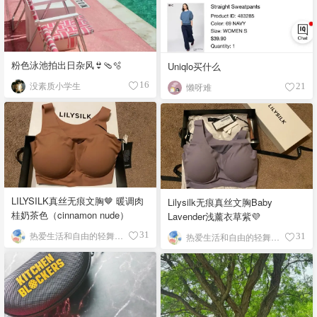
粉色泳池拍出日杂风👙🩴🫧
Uniqlo买什么
没素质小学生
16
懒呀难
21
LILYSILK真丝无痕文胸🤎 暖调肉
Lilysilk无痕真丝文胸Baby
桂奶茶色（cinnamon nude）
Lavender浅薰衣草紫💜
热爱生活和自由的轻舞飞扬
31
热爱生活和自由的轻舞飞扬
31