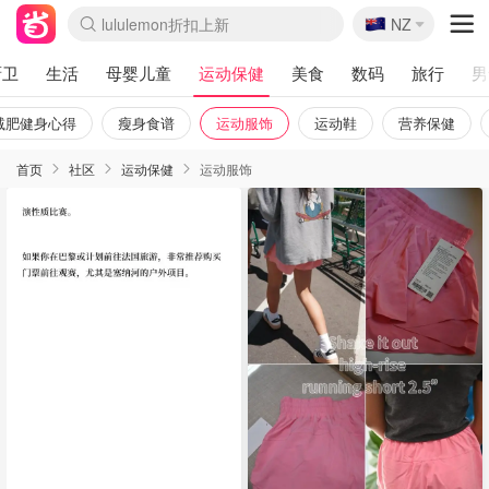
🇳🇿
Sasa美妆护肤3.5折
NZ
lululemon折扣上新
SSENSE年中2.5折
FreshBeauty好价汇总
Cettire降价+叠9折
WWS Coles超市实拍
viagogo二手票捡漏
Myer超级周末
The Outnet奢牌1折起
David Jones 3折起
Flannels大牌1折
Perfumes Club护肤1折
AMIRO面罩$251
Amazon折扣汇总
eToro入金$200送$50
Amazon数码好物
ICONIC本周7.5折
ThedoubleF高奢地板价
Moose Knuckles 6折
丝芙兰5折起
EUFY摄像头$98
Selenichast首饰2折
Trip机票酒店促销
YSL送5件彩妆礼
Amazon家居好物
Amazon美妆护肤
雅漾大喷$8
过敏原检测盒$33
伊索独家赠50ml沐浴露
科颜氏高保湿面霜$29
SEALIFE海洋馆门票6折
丝塔芙大白罐$16
订阅Newsletter送香薰
Cult Beauty 6.8折
Harrods圣诞日历$525
LN-CC奢牌私促3折
d'Alba空姐喷雾$16
EVE LOM套装£56
Bernardelli独家4折
Adore Beauty 6折起
CT圣诞日历
Mytheresa奢品2.7折
Luxury Escapes 9折
Currentbody美容仪$881
MOON Garden Live
Roborock扫地机$649
Tingo Life水杯$24
Valentino官网5折
CR洗护套装$23
修丽可4件套$159
Myer彩妆2件7折
GANNI官网4.5折
Stylevana韩妆4折
Tessabit高奢8.5折
OGX洗发水$11
Amazon阿德莱德次日达
卡诗8.5折+赠礼
Philips Hue灯具8折
厨卫
生活
母婴儿童
运动保健
美食
数码
旅行
男
减肥健身心得
瘦身食谱
运动服饰
运动鞋
营养保健
首页
社区
运动保健
运动服饰