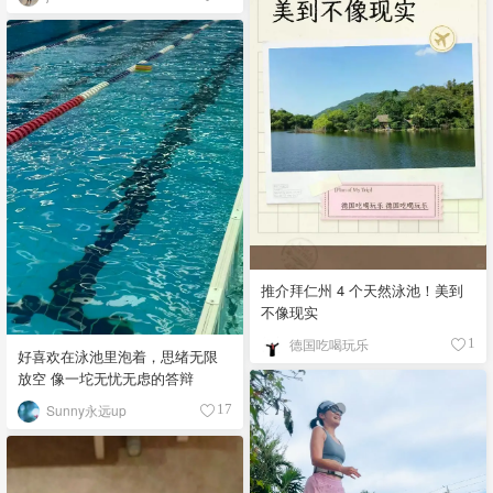
推介拜仁州 4 个天然泳池！美到
不像现实
德国吃喝玩乐
1
好喜欢在泳池里泡着，思绪无限
放空 像一坨无忧无虑的答辩
Sunny永远up
17