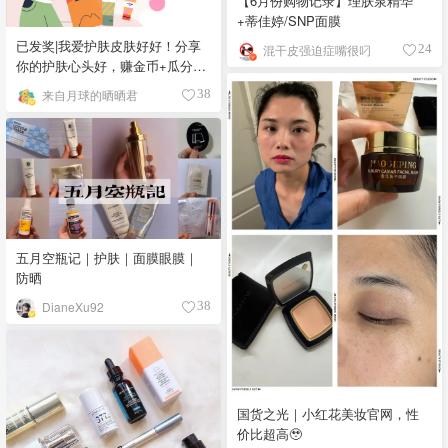
【6月份购物记录】理肤泉精华
+蒂佳婷/SNP面膜
已发奖|我爱护肤皮肤好好！分享
混干皮强迫症嘴很叼
24
你的护肤心头好，赚金币+瓜分专
属礼卡💥
来自月球的晒晒君
38
五月空瓶记｜护肤｜面膜眼膜｜
防晒
DianeXu92
38
国货之光｜小红花美妆官网，性
价比超高🥹