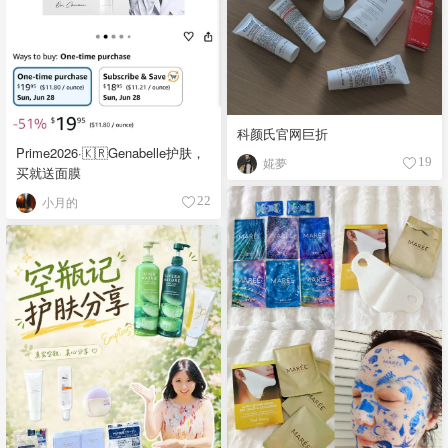
科颜氏官网巨折
Prime2026·🇰🇷Genabelle护肤，
婲夢
19
买就送面膜
小月的
22