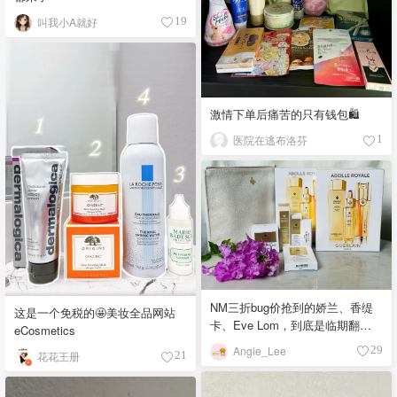
叫我小A就好
19
激情下单后痛苦的只有钱包🛍
医院在逃布洛芬
1
NM三折bug价抢到的娇兰、香缇
这是一个免税的🤩美妆全品网站
卡、Eve Lom，到底是临期翻车
eCosmetics
还是真香现场？
Angie_Lee
29
花花王册
21