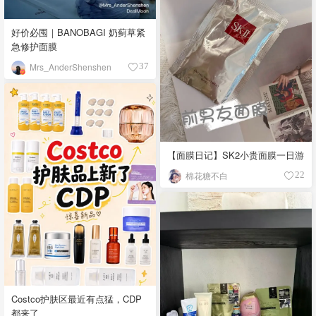
好价必囤｜BANOBAGI 奶蓟草紧
急修护面膜
Mrs_AnderShenshen
37
【面膜日记】SK2小贵面膜一日游
棉花糖不白
22
Costco护肤区最近有点猛，CDP
都来了