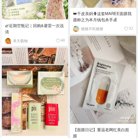
👑干皮亲妈🪻这套MAREE面膜我
愿称之为本月钱包杀手💰
🌿近期空瓶记｜回购&避雷一次说
猪猪不吃猪猪
32
清
承天载物
40
【面膜日记】重温老网红美白面
膜