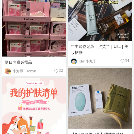
年中购物记录｜丝芙兰｜Ulta｜美
妆护肤
Kiwi小丸子
34
夏日面膜必需品
小海豚_Robyn
32