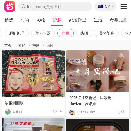
🇳🇿
Sasa美妆护肤3.5折
NZ
lululemon折扣上新
SSENSE年中3折
FreshBeauty好价汇总
Cettire降价+叠9折
Farfetch折上8折
WWS Coles超市实拍
viagogo二手票捡漏
Myer清仓1折起
The Outnet奢牌1折起
David Jones 3折起
Flannels大牌1折
Perfumes Club护肤1折
AMIRO返校季6.2折
Oweek抽奖送Airpods
Amazon折扣汇总
eToro入金$200送$50
Amazon数码好物
ICONIC本周7.5折
ThedoubleF高奢地板价
Moose Knuckles 6折
丝芙兰5折起
EUFY官网3.7折起
Selenichast首饰2折
Trip机票酒店促销
YSL送5件彩妆礼
Amazon家居好物
BIGBANG巡演开票
David Jones时尚3折
Amazon美妆护肤
雅漾大喷$8
过敏原检测盒$33
伊索独家赠50ml沐浴露
科颜氏清仓3折
SEALIFE海洋馆门票6折
丝塔芙大白罐$16
订阅Newsletter送香薰
Cult Beauty 6.8折
Harrods圣诞日历2.3折
LN-CC奢牌私促3折
d'Alba空姐喷雾$16
EVE LOM套装逆天2折
Bernardelli独家4折
Adore Beauty 6折起
CT圣诞日历
Mytheresa奢品2.7折
Luxury Escapes 9折
Currentbody美容仪9折
卡诗9折+赠4件礼
MOON Garden Live
ALLSAINTS美衣3折
Roborock扫地机3.7折
Tingo Life水杯$24
Valentino官网5折
CR洗发护发6.3折
精选
时尚
彩妆
护肤
家居厨卫
生活
母婴儿童
唇部护理
美容仪器
面膜
防晒
美体塑身
洗
首页
社区
护肤
面膜
2026·7月空瓶记｜法尔曼｜
浓极润面膜
Revive｜薇诺娜
Icefan
24
DianeXu92
31