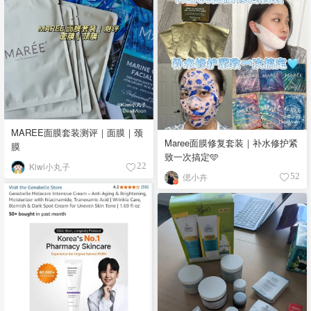
MAREE面膜套装测评｜面膜｜颈
Maree面膜修复套装｜补水修护紧
膜
致一次搞定🩵
Kiwi小丸子
22
偲小卉
52