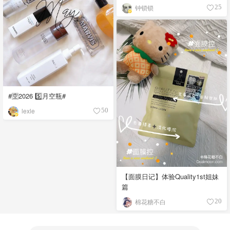
钟锁锁
25
#🈳️2026 5️⃣月空瓶#
lexle
50
【面膜日记】体验Quality1st姐妹
篇
棉花糖不白
20