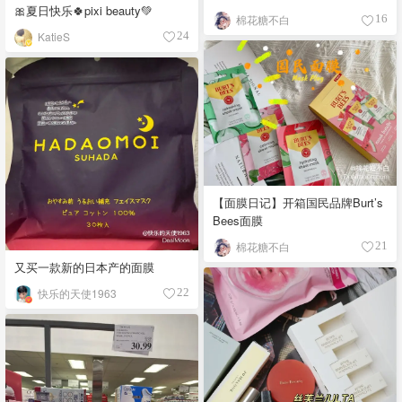
🎀夏日快乐🍀pixi beauty💚
棉花糖不白
16
KatieS
24
【面膜日记】开箱国民品牌Burt’s
Bees面膜
棉花糖不白
21
又买一款新的日本产的面膜
快乐的天使1963
22