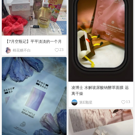
【7月空瓶记】平平淡淡的一个月
棉花糖不白
23
凌博士 水解玻尿酸钠酵萃面膜 远
离干燥
第E颗星
13