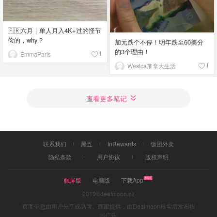
🇫🇷六月｜单人月入4K+过的怪节
俭的，why？
加元跌个不停！明年跌至60美分
的3个理由！
EmmaParis
1
Westca加拿大生活
1
查看更多笔记
联系我们
黑五
InRewards
饭团外卖
隐私条款
用户协议
版权声明
触屏版
电脑版
下载App
2019©dealmoon.nz
页面信息由用户分享或品牌、商家提供，由Dealmoon核实后发布折
扣广告