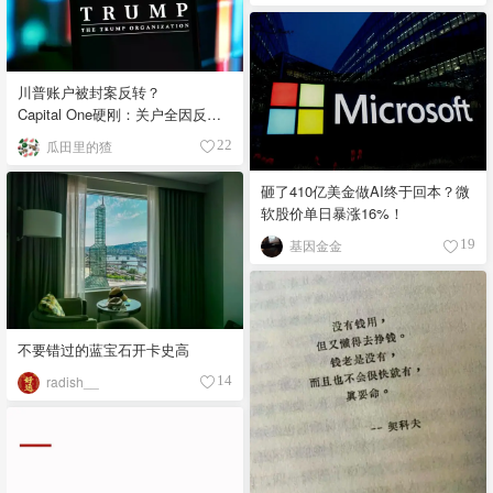
川普账户被封案反转？
Capital One硬刚：关户全因反洗
钱，别拿政治说事
瓜田里的猹
22
砸了410亿美金做AI终于回本？微
软股价单日暴涨16%！
基因金金
19
不要错过的蓝宝石开卡史高
radish__
14