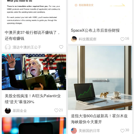
SpaceX公布上市后首份财报
中澳开麦37-银行都说不赚钱了，
还有啥赚钱
科技圈观察
16
溜达中澳的王公子
美股全线疯涨！AI巨头Palantir业
绩“逆天”暴涨29%
基因金金
21
道指大涨600点破新高！霍尔木兹
海峡最快今天重开
美丽国的日常
30