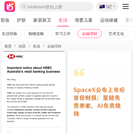
lululemon折扣上新
🇳🇿
Sasa美妆护肤3.5折
NZ
SSENSE年中3折
FreshBeauty好价汇总
Cettire降价+叠9折
Farfetch折上8折
WWS Coles超市实拍
viagogo二手票捡漏
Myer超级周末1折
The Outnet奢牌1折起
David Jones 3折起
Flannels大牌1折
Perfumes Club护肤1折
AMIRO返校季6.2折
Oweek抽奖送Airpods
Amazon折扣汇总
eToro入金$200送$50
Amazon数码好物
ICONIC本周7.5折
ThedoubleF高奢地板价
Moose Knuckles 6折
丝芙兰5折起
EUFY官网3.7折起
Selenichast首饰2折
Trip机票酒店促销
YSL送5件彩妆礼
Amazon家居好物
BIGBANG巡演开票
David Jones时尚3折
Amazon美妆护肤
雅漾大喷$8
过敏原检测盒$33
伊索独家赠50ml沐浴露
科颜氏清仓3折
SEALIFE海洋馆门票6折
丝塔芙大白罐$16
订阅Newsletter送香薰
Cult Beauty 6.8折
Harrods圣诞日历2.3折
LN-CC奢牌私促3折
d'Alba空姐喷雾$16
EVE LOM套装逆天2折
Bernardelli独家4折
Adore Beauty 6折起
CT圣诞日历
Mytheresa奢品2.7折
Luxury Escapes 9折
Currentbody美容仪9折
MOON Garden Live
ALLSAINTS美衣3折
Roborock扫地机3.7折
Tingo Life水杯$24
Valentino官网5折
CR洗发护发6.3折
修丽可套装7.4折
Myer彩妆2件7折
GANNI官网4.5折
Stylevana韩妆4折
Tessabit高奢8.5折
OGX洗护4折
Amazon阿德莱德次日达
彩妆
护肤
家居厨卫
生活
母婴儿童
运动保健
美
生活经验
购物攻略
学习工作
金融理财
艺术文化
首页
社区
生活
金融理财