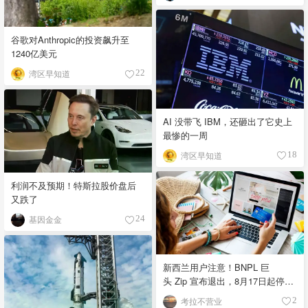
谷歌对Anthropic的投资飙升至
1240亿美元
湾区早知道
22
AI 没带飞 IBM，还砸出了它史上
最惨的一周
湾区早知道
18
利润不及预期！特斯拉股价盘后
又跌了
基因金金
24
新西兰用户注意！BNPL 巨
头 Zip 宣布退出，8月17日起停
用 🛑
考拉不营业
2