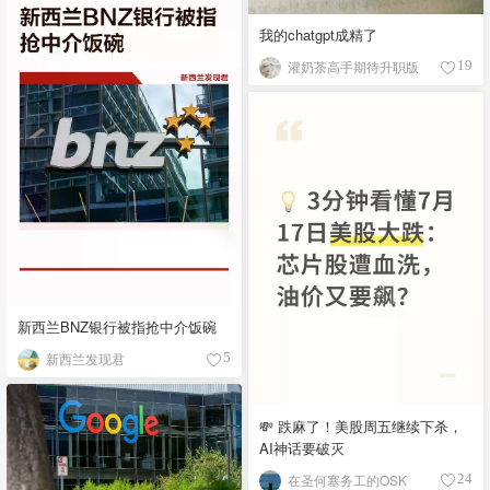
我的chatgpt成精了
灌奶茶高手期待升职版
19
新西兰BNZ银行被指抢中介饭碗
新西兰发现君
5
💸 跌麻了！美股周五继续下杀，
AI神话要破灭
在圣何塞务工的OSK
24