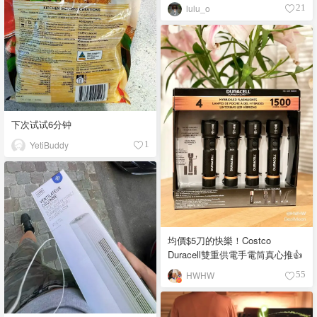
lulu_o
21
下次试试6分钟
YetiBuddy
1
均價$5刀的快樂！Costco
Duracell雙重供電手電筒真心推👍
HWHW
55