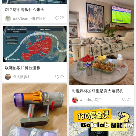
啊？这个海报什么来头
EatClean小琳在纽约
22
欧洲热浪和科技进步
凌波微步1
25
对世界杯的尊重是换大电视机
weirdo小马甲
27