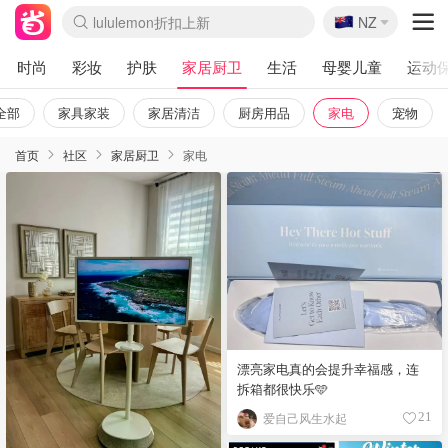
🇳🇿
Sasa美妆护肤3.5折
NZ
lululemon折扣上新
SSENSE年中2.5折
FreshBeauty好价汇总
Cettire降价+叠9折
WWS Coles超市实拍
viagogo二手票捡漏
Myer超级周末
The Outnet奢牌1折起
David Jones 3折起
Flannels大牌1折
Perfumes Club护肤1折
AMIRO面罩$251
Amazon折扣汇总
eToro入金$200送$50
Amazon数码好物
ICONIC本周7.5折
ThedoubleF高奢地板价
Moose Knuckles 6折
丝芙兰5折起
EUFY摄像头$98
Selenichast首饰2折
Trip机票酒店促销
YSL送5件彩妆礼
Amazon家居好物
Amazon美妆护肤
雅漾大喷$8
过敏原检测盒$33
伊索独家赠50ml沐浴露
科颜氏高保湿面霜$29
SEALIFE海洋馆门票6折
丝塔芙大白罐$16
订阅Newsletter送香薰
Cult Beauty 6.8折
Harrods圣诞日历$525
LN-CC奢牌私促3折
d'Alba空姐喷雾$16
EVE LOM套装£56
Bernardelli独家4折
Adore Beauty 6折起
CT圣诞日历
Mytheresa奢品2.7折
Luxury Escapes 9折
Currentbody美容仪$881
MOON Garden Live
Roborock扫地机$649
Tingo Life水杯$24
Valentino官网5折
CR洗护套装$23
修丽可4件套$159
Myer彩妆2件7折
GANNI官网4.5折
Stylevana韩妆4折
Tessabit高奢8.5折
OGX洗发水$11
Amazon阿德莱德次日达
卡诗8.5折+赠礼
Philips Hue灯具8折
时尚
彩妆
护肤
家居厨卫
生活
母婴儿童
运动
全部
家具家装
家居清洁
厨房用品
家电
宠物
首页
社区
家居厨卫
家电
漂亮家电真的会提升幸福感，连
拆箱都很快乐🩵
爱自己风生水起
21