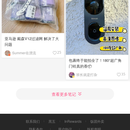
亚马逊 戴森V12过滤网 解决了大
问题
Summer在漂流
25
包裹终于能拍全了！180°超广角
门铃真的香📦
班长就是打杂
35
查看更多笔记
联系我们
黑五
InRewards
饭团外卖
隐私条款
用户协议
版权声明