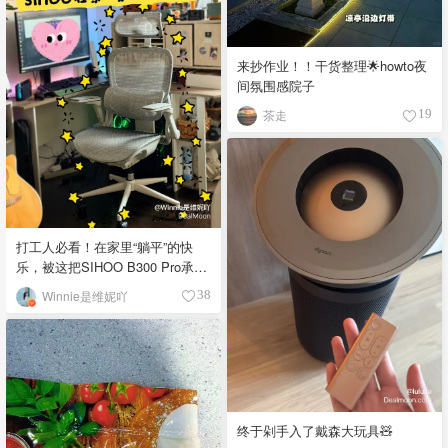
来抄作业！！干货整理🌟howto夜
间氛围感院子
茶走
19
打工人必看！在家里“躺平”的快
乐，被这把SIHOO B300 Pro承包
了！ 🪑✨
Winnie是维妮吖
38
终于剁手入了戴森大玩具🧸