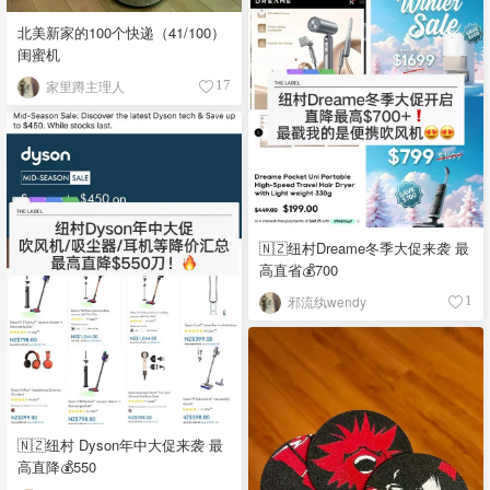
北美新家的100个快递（41/100）
闺蜜机
家里蹲主理人
17
🇳🇿纽村Dreame冬季大促来袭 最
高直省💰700
邪流纨wendy
1
🇳🇿纽村 Dyson年中大促来袭 最
高直降💰550