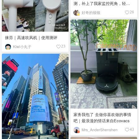
测，补上了我家监控死角，轻松
安装自住和租房都友好
好奇的顿顿
26
徕芬｜高速吹风机｜使用测评
Kiwi小丸子
23
家务我包了 去做你喜欢做的事情
吧｜最浪漫的情话来自Ecovacs
Mrs_AnderShenshen
43