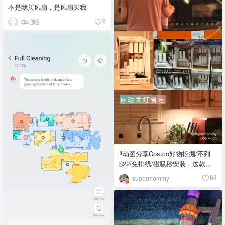
不是我买风扇，是风扇买我
李吧啦_
6
‼️动图分享Costco好物挖掘/不到
$22/免排线/磁吸秒安装，这款神
仙柜底灯拯救了我厨房
supermommy
88