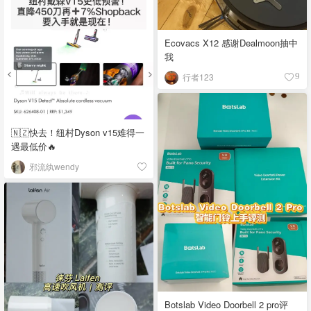
Ecovacs X12 感谢Dealmoon抽中
我
行者123
9
🇳🇿快去！纽村Dyson v15难得一
遇最低价🔥
邪流纨wendy
Botslab Video Doorbell 2 pro评