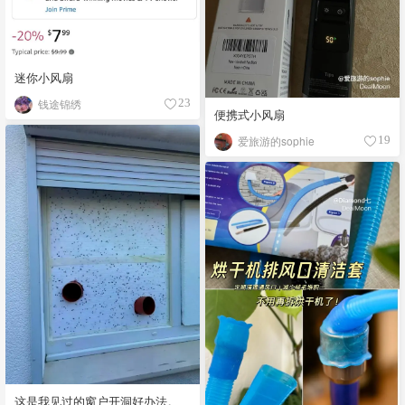
迷你小风扇
钱途锦绣
23
便携式小风扇
爱旅游的sophie
19
这是我见过的窗户开洞好办法。