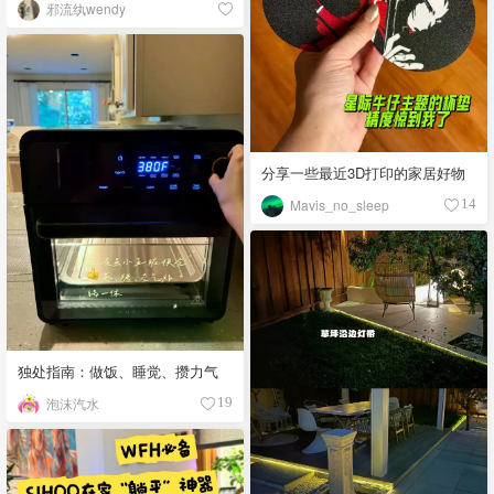
邪流纨wendy
分享一些最近3D打印的家居好物
Mavis_no_sleep
14
独处指南：做饭、睡觉、攒力气
泡沫汽水
19