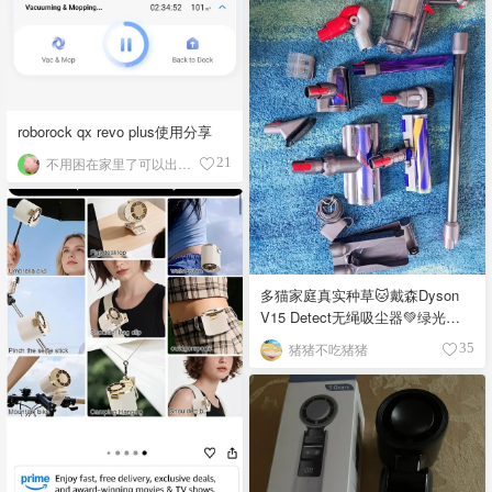
roborock qx revo plus使用分享
不用困在家里了可以出门浪
21
多猫家庭真实种草🐱戴森Dyson
V15 Detect无绳吸尘器💚绿光一
照，猫毛无所遁形
猪猪不吃猪猪
35