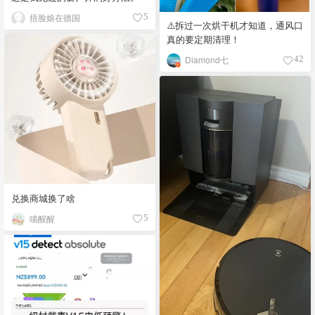
捂脸娘在德国
5
⚠️拆过一次烘干机才知道，通风口
真的要定期清理！
Diamond七
42
兑换商城换了啥
喵醒醒
5