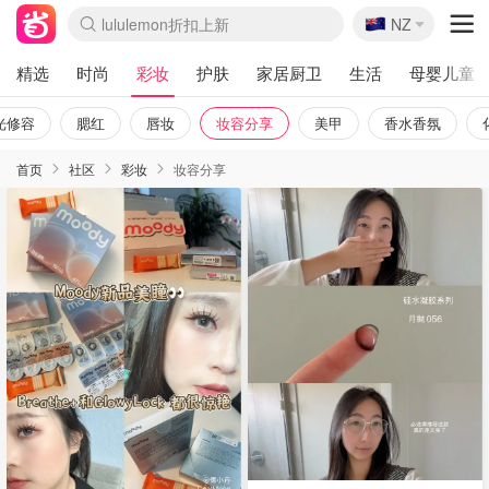
🇳🇿
Sasa美妆护肤3.5折
NZ
lululemon折扣上新
SSENSE年中3折
FreshBeauty好价汇总
Cettire降价+叠9折
Farfetch折上8折
WWS Coles超市实拍
viagogo二手票捡漏
Myer清仓1折起
The Outnet奢牌1折起
David Jones 3折起
Flannels大牌1折
Perfumes Club护肤1折
AMIRO返校季6.2折
Oweek抽奖送Airpods
Amazon折扣汇总
eToro入金$200送$50
Amazon数码好物
ICONIC本周7.5折
ThedoubleF高奢地板价
Moose Knuckles 6折
丝芙兰5折起
EUFY官网3.7折起
Selenichast首饰2折
Trip机票酒店促销
YSL送5件彩妆礼
Amazon家居好物
BIGBANG巡演开票
David Jones时尚3折
Amazon美妆护肤
雅漾大喷$8
过敏原检测盒$33
伊索独家赠50ml沐浴露
科颜氏清仓3折
SEALIFE海洋馆门票6折
丝塔芙大白罐$16
订阅Newsletter送香薰
Cult Beauty 6.8折
Harrods圣诞日历2.3折
LN-CC奢牌私促3折
d'Alba空姐喷雾$16
EVE LOM套装逆天2折
Bernardelli独家4折
Adore Beauty 6折起
CT圣诞日历
Mytheresa奢品2.7折
Luxury Escapes 9折
Currentbody美容仪9折
卡诗9折+赠4件礼
MOON Garden Live
ALLSAINTS美衣3折
Roborock扫地机3.7折
Tingo Life水杯$24
Valentino官网5折
CR洗发护发6.3折
精选
时尚
彩妆
护肤
家居厨卫
生活
母婴儿童
光修容
腮红
唇妆
妆容分享
美甲
香水香氛
首页
社区
彩妆
妆容分享