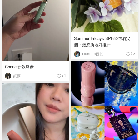
Summer Fridays SPF50防晒实
测：液态质地好推开
Huahua园长
15
Chanel新款唇蜜
婲夢
24