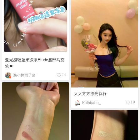
亚光感轻盈果冻系Etude唇部马克
笔💋
滺小枫雨子酱
24
大大方方漂亮就行
Kathbabe_
19