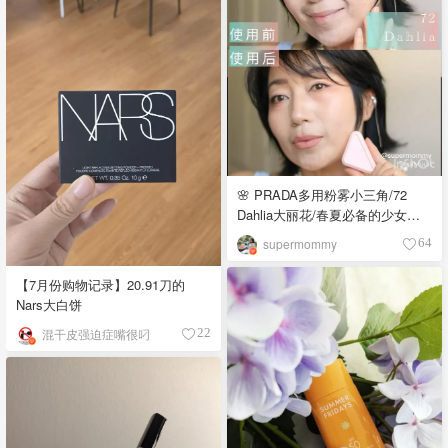
🌸 PRADA多用粉雾小三角/72
Dahlia大丽花/春夏必备的少女感
腮红‼️
supermommy
64
【7月份购物记录】20.91刀的
Nars大白饼
混干皮强迫症嘴很叼
22