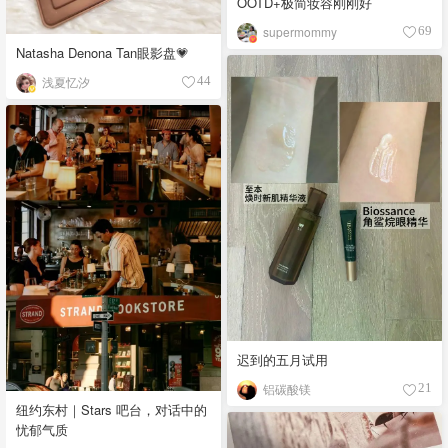
OOTD+极简妆容刚刚好
supermommy
69
Natasha Denona Tan眼影盘💗
浅夏忆汐
44
迟到的五月试用
铝碳酸镁
21
纽约东村｜Stars 吧台，对话中的
忧郁气质