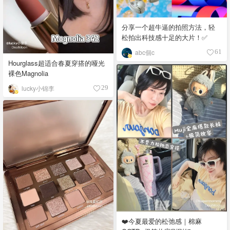
分享一个超牛逼的拍照方法，轻
松拍出科技感十足的大片！✅
abc個c
61
Hourglass超适合春夏穿搭的哑光
裸色Magnolia
lucky小锦李
29
❤️今夏最爱的松弛感｜棉麻