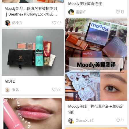
Moody美瞳惊喜连连
Moody新品上眼真的有被惊艳到
雯雯吖
18
｜Breathe+和GlowyLock怎么选
👀
偲小卉
20
MOTD
秉风
22
Moody美瞳｜神仙花色💫➕超稳定
轴🫆
DianeXu92
27