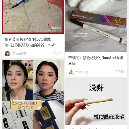
🧧春节美妆好物 “NOVO眼线
笔- 让你眼睛放电的神器！✨🧨”
是呆呆鸭
9
帶細閃✨顏色絕妙的Rom&nd眼線
液筆
Yuhsing
19