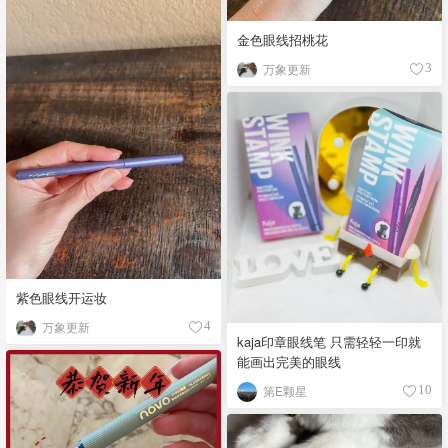
金色眼线招桃花
万象更新
3
紫色眼线开运妆
万象更新
4
kaja印章眼线笔 只需轻轻一印就
能画出完美的眼线
第E颗星
10