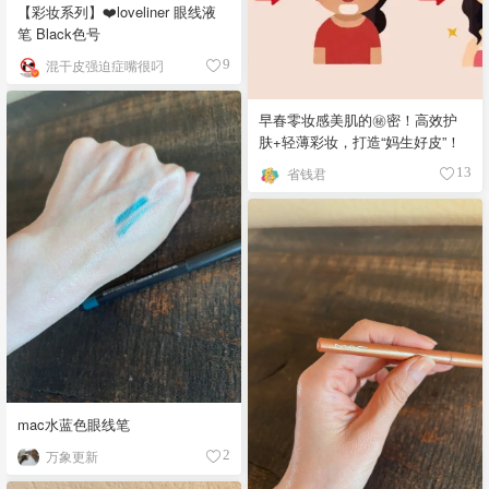
【彩妆系列】❤️loveliner 眼线液
笔 Black色号
混干皮强迫症嘴很叼
9
早春零妆感美肌的㊙️密！高效护
肤+轻薄彩妆，打造“妈生好皮”！
省钱君
13
mac水蓝色眼线笔
万象更新
2