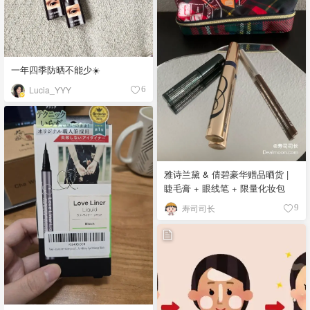
一年四季防晒不能少☀️
Lucia_YYY
6
雅诗兰黛 & 倩碧豪华赠品晒货 |
睫毛膏 + 眼线笔 + 限量化妆包
寿司司长
9