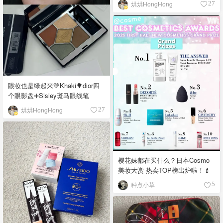
烘烘HongHong
27
眼妆也是绿起来💚Khaki🌳dior四
个眼影盘➕Sisley斑马眼线笔
烘烘HongHong
27
樱花妹都在买什么？日本Cosmo
美妆大赏 热卖TOP榜出炉啦！💄
种点小草
5