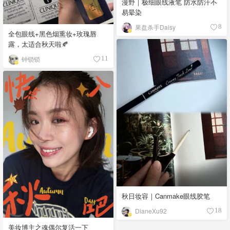
漫野｜极细眼线液笔 防水防汗不
易晕染
果盘杀手Daisy
8
全包眼线+黑色烟熏妆+玫瑰唇
露，太适合秋天啦🍂
钟锁锁
11
秋日妆容｜Canmake眼线胶笔
DianeXu92
18
美妆博主之魂偶尔复活一下