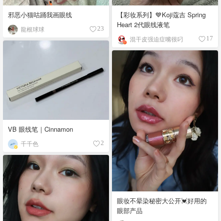
邪恶小猫咕踊我画眼线
【彩妆系列】💙Koji蔻吉 Spring
Heart 2代眼线液笔
龍根球球
23
混干皮强迫症嘴很叼
17
VB 眼线笔｜Cinnamon
千千色
2
眼妆不晕染秘密大公开💓好用的
眼部产品