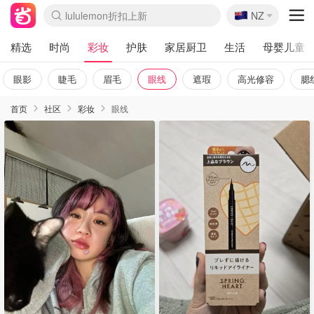
🇳🇿
Sasa美妆护肤3.5折
NZ
lululemon折扣上新
SSENSE年中2.5折
FreshBeauty好价汇总
Cettire降价+叠9折
WWS Coles超市实拍
viagogo二手票捡漏
Myer超级周末
The Outnet奢牌1折起
David Jones 3折起
Flannels大牌1折
Perfumes Club护肤1折
AMIRO面罩$251
Amazon折扣汇总
eToro入金$200送$50
Amazon数码好物
ICONIC本周7.5折
ThedoubleF高奢地板价
Moose Knuckles 6折
丝芙兰5折起
EUFY摄像头$98
Selenichast首饰2折
Trip机票酒店促销
YSL送5件彩妆礼
Amazon家居好物
Amazon美妆护肤
雅漾大喷$8
过敏原检测盒$33
伊索独家赠50ml沐浴露
科颜氏高保湿面霜$29
SEALIFE海洋馆门票6折
丝塔芙大白罐$16
订阅Newsletter送香薰
Cult Beauty 6.8折
Harrods圣诞日历$525
LN-CC奢牌私促3折
d'Alba空姐喷雾$16
EVE LOM套装£56
Bernardelli独家4折
Adore Beauty 6折起
CT圣诞日历
Mytheresa奢品2.7折
Luxury Escapes 9折
Currentbody美容仪$881
MOON Garden Live
Roborock扫地机$649
Tingo Life水杯$24
Valentino官网5折
CR洗护套装$23
修丽可4件套$159
Myer彩妆2件7折
GANNI官网4.5折
Stylevana韩妆4折
Tessabit高奢8.5折
OGX洗发水$11
Amazon阿德莱德次日达
卡诗8.5折+赠礼
Philips Hue灯具8折
精选
时尚
彩妆
护肤
家居厨卫
生活
母婴儿童
眼影
睫毛
眉毛
眼线
遮瑕
高光修容
腮
首页
社区
彩妆
眼线