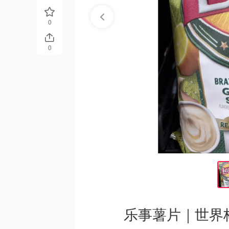
0
0
乐事薯片｜世界