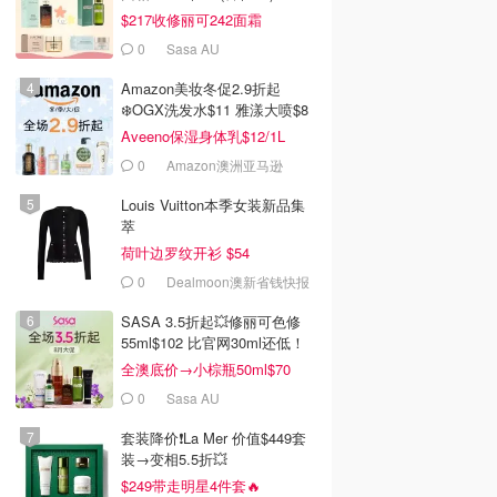
$217收修丽可242面霜
0
Sasa AU
Amazon美妆冬促2.9折起
❄️OGX洗发水$11 雅漾大喷$8
Aveeno保湿身体乳$12/1L
0
Amazon澳洲亚马逊
Louis Vuitton本季女装新品集
萃
荷叶边罗纹开衫 $54
0
Dealmoon澳新省钱快报
SASA 3.5折起💥修丽可色修
55ml$102 比官网30ml还低！
全澳底价→小棕瓶50ml$70
0
Sasa AU
套装降价❗️La Mer 价值$449套
装→变相5.5折💥
$249带走明星4件套🔥