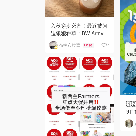
入秋穿搭必备！最近被阿
迪狠狠种草！BW Army
和 Sambae 值得拥有！
4
布拉布拉莓
10
🇳
9月