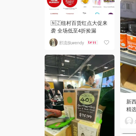
🇳🇿纽村百货红点大促来
袭 全场低至4折捡漏
邪流纨wendy
11
新
精