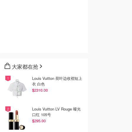
$0.00
$3.29
s 飘香麻辣锅味薯
Lay's Max泰式薯片 幽
Lay's 青芥辣薯片 70g
大家都在抢
灵辣椒 44克
Amazon澳洲亚马逊
Amazon澳洲亚马逊
Amazon澳洲亚马逊
Louis Vuitton 荷叶边收褶短上
去购买
去购买
去购买
衣 白色
$2310.00
Louis Vuitton LV Rouge 哑光
口红 105号
$295.00