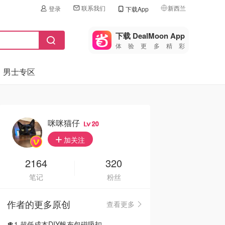
联系我们
新西兰
登录
下载App
🇺🇸
美国
下载 DealMoon App
体验更多精彩
🇨🇳
中国
男士专区
🇨🇦
加拿大
🇬🇧
英国
🇩🇪
德国
咪咪猫仔
20
🇫🇷
加关注
法国
🇮🇹
2164
320
意大利
笔记
粉丝
🇦🇺
澳洲
作者的更多原创
查看更多
🇳🇿
新西兰
💲1 超低成本DIY帆布包磁吸扣