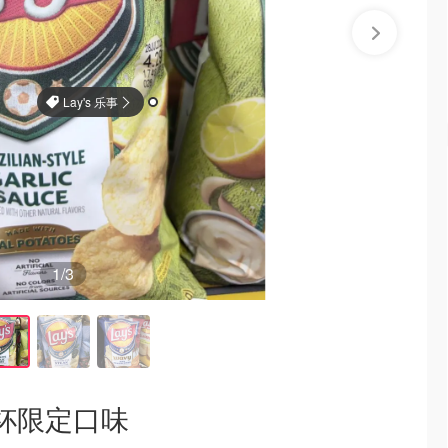
Lay's 乐事
1
/3
杯限定口味