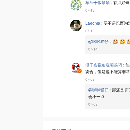
草丛干饭蛐蛐
:
有点好奇
07-13
Laeonia
:
要不是巴西淘
07-10
@咪咪猫仔
:
07-14
混干皮强迫症嘴很叼
:
如
凑合，但是也不能算非常
07-08
@咪咪猫仔
:
那还是算
会小一点
07-09