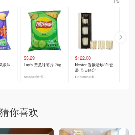
1/2
$3.29
$122.00
$3.29
檬凤爪味
Lay's 黄瓜味薯片 70g
Nestor 香氛蜡烛3件套
Lay'
装 节日限定
片 70g
Amazon澳洲亚马逊
Dealmoon澳新省钱快报
去购买
去购买
猜你喜欢