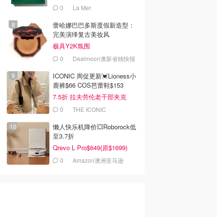
0
La Mer
蕾哈娜巴巴多斯度假新造型：
完美演绎复古美妆风
极具Y2K氛围
0
Dealmoon澳新省钱快报
ICONIC 周促更新💓Lioness小
鹿裤$66 COS芭蕾鞋$153
7.5折 拉夫劳伦老干部夹克
$419
0
THE ICONIC
懒人快乐机降价💥Roborock低
至3.7折
Qrevo L Pro$649(原$1699)
0
Amazon澳洲亚马逊