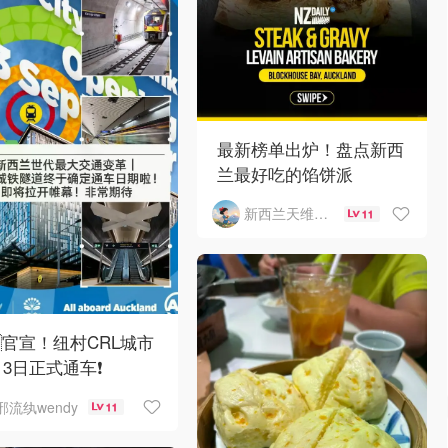
最新榜单出炉！盘点新西
兰最好吃的馅饼派
新西兰天维导购
11
🇿官宣！纽村CRL城市
13日正式通车❗
邪流纨wendy
11