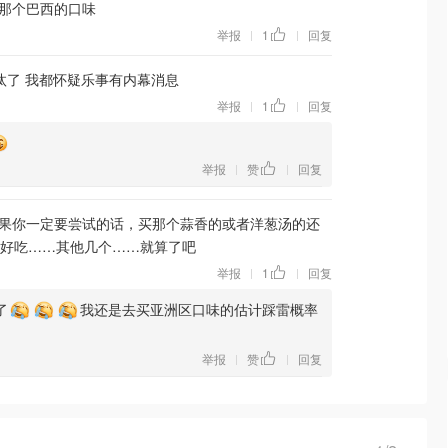
那个巴西的口味
举报
1
回复
|
|
汰了 我都怀疑乐事有内幕消息
举报
1
回复
|
|
举报
赞
回复
|
|
果你一定要尝试的话，买那个蒜香的或者洋葱汤的还
好吃……其他几个……就算了吧
举报
1
回复
|
|
了
我还是去买亚洲区口味的估计踩雷概率
举报
赞
回复
|
|