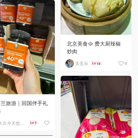
北京美食🥘 费大厨辣椒
炒肉
9
丢丢乐
13
西兰旅游｜回国伴手礼
选
久久今天也摆烂了
7