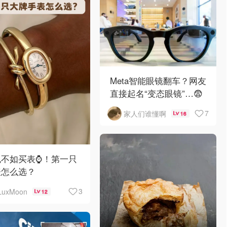
Meta智能眼镜翻车？网友
直接起名“变态眼镜”…😨
7
家人们谁懂啊
16
不如买表⌚️！第一只
表怎么选？
3
LuxMoon
12