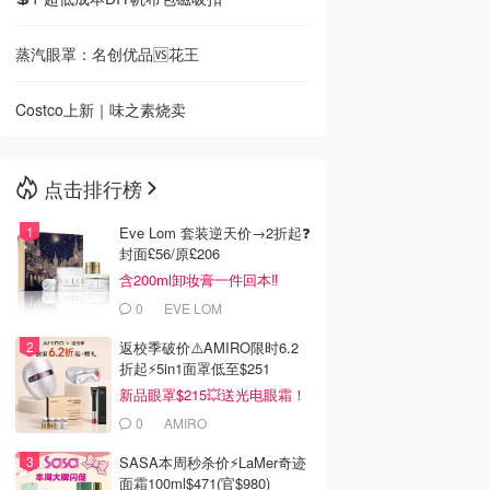
蒸汽眼罩：名创优品🆚花王
Costco上新｜味之素烧卖
点击排行榜
Eve Lom 套装逆天价→2折起❓
封面£56/原£206
含200ml卸妆膏一件回本‼️
0
EVE LOM
返校季破价⚠️AMIRO限时6.2
折起⚡️5in1面罩低至$251
新品眼罩$215💥送光电眼霜！
0
AMIRO
SASA本周秒杀价⚡️LaMer奇迹
面霜100ml$471(官$980)