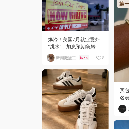
爆冷！美国7月就业意外
“跳水”，加息预期急转
弯！
2
新闻搬运工
15
买包
名