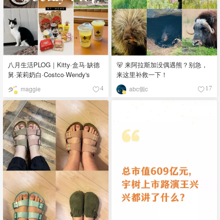
八月生活PLOG｜Kitty·盒马·缺德
🐻 来阿拉斯加没偶遇熊？别急，
舅·茉莉奶白·Costco·Wendy's
来这里补救一下！
maggie
abc個c
4
17