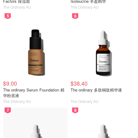
Factors 保湿霜
Isoleucine 丰盈精华
The Ordinary AU
The Ordinary AU
5
6
$9.00
$38.40
The ordinary Serum Foundation 精
The ordinary 多肽铜肽精华液
华粉底液
The Ordinary AU
The Ordinary AU
7
8