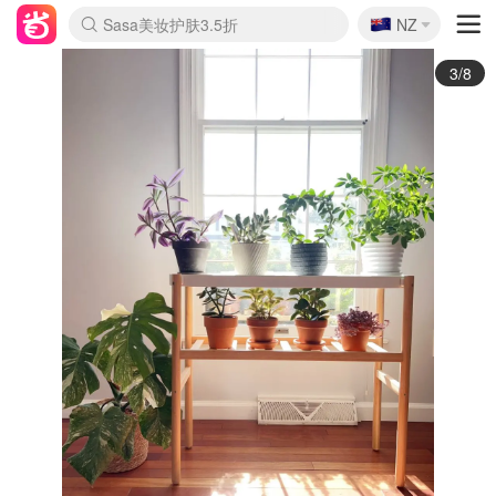
🇳🇿
Sasa美妆护肤3.5折
NZ
lululemon折扣上新
SSENSE年中2.5折
FreshBeauty好价汇总
Cettire降价+叠9折
WWS Coles超市实拍
viagogo二手票捡漏
Myer超级周末
The Outnet奢牌1折起
David Jones 3折起
Flannels大牌1折
Perfumes Club护肤1折
AMIRO面罩$251
Amazon折扣汇总
eToro入金$200送$50
Amazon数码好物
ICONIC本周7.5折
ThedoubleF高奢地板价
Moose Knuckles 6折
丝芙兰5折起
EUFY摄像头$98
Selenichast首饰2折
Trip机票酒店促销
YSL送5件彩妆礼
Amazon家居好物
Amazon美妆护肤
雅漾大喷$8
过敏原检测盒$33
伊索独家赠50ml沐浴露
科颜氏高保湿面霜$29
SEALIFE海洋馆门票6折
丝塔芙大白罐$16
订阅Newsletter送香薰
Cult Beauty 6.8折
Harrods圣诞日历$525
LN-CC奢牌私促3折
d'Alba空姐喷雾$16
EVE LOM套装£56
Bernardelli独家4折
Adore Beauty 6折起
CT圣诞日历
Mytheresa奢品2.7折
Luxury Escapes 9折
Currentbody美容仪$881
MOON Garden Live
Roborock扫地机$649
Tingo Life水杯$24
Valentino官网5折
CR洗护套装$23
修丽可4件套$159
Myer彩妆2件7折
GANNI官网4.5折
Stylevana韩妆4折
Tessabit高奢8.5折
OGX洗发水$11
Amazon阿德莱德次日达
卡诗8.5折+赠礼
Philips Hue灯具8折
4/8