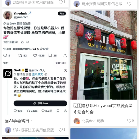
鸡妹报喜法国实用信息版
1
鸡妹报喜法国实用信息版
1
🇺🇸洛杉矶Hollywood京都居酒屋
🏮适合约会
当AI学会骂街：
北美deal蜀黎
6
鸡妹报喜法国实用信息版
1