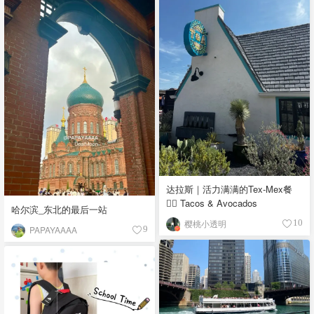
达拉斯｜活力满满的Tex-Mex餐
👉🏼 Tacos & Avocados
哈尔滨_东北的最后一站
樱桃小透明
10
PAPAYAAAA
9