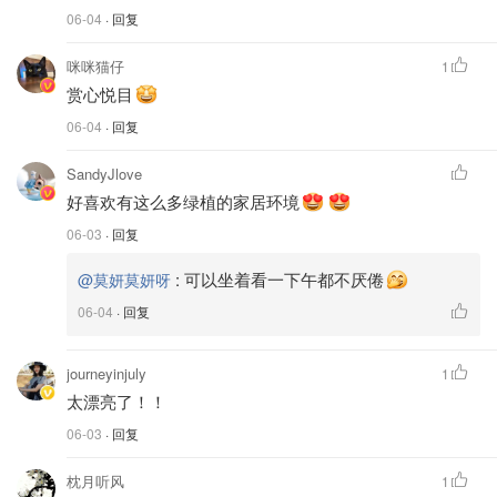
06-04
· 回复
咪咪猫仔
1
赏心悦目
06-04
· 回复
SandyJlove
好喜欢有这么多绿植的家居环境
06-03
· 回复
:
可以坐着看一下午都不厌倦
@莫妍莫妍呀
06-04
· 回复
journeyinjuly
1
太漂亮了！！
06-03
· 回复
枕月听风
1