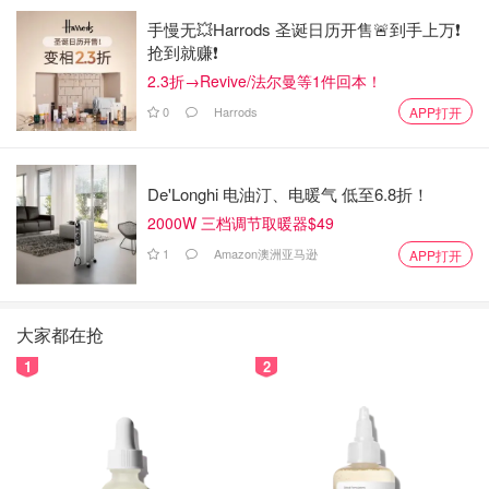
手慢无💥Harrods 圣诞日历开售🚨到手上万❗️
抢到就赚❗️
2.3折→Revive/法尔曼等1件回本！
0
Harrods
APP打开
De'Longhi 电油汀、电暖气 低至6.8折！
2000W 三档调节取暖器$49
1
Amazon澳洲亚马逊
APP打开
大家都在抢
1
2