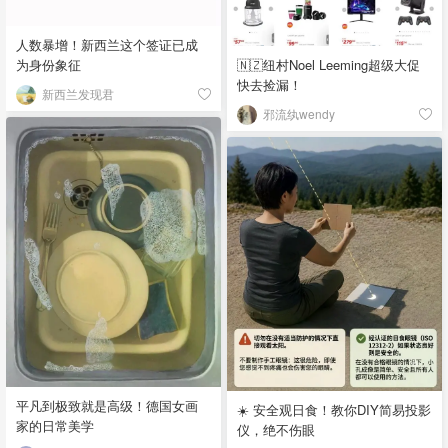
人数暴增！新西兰这个签证已成
为身份象征
🇳🇿纽村Noel Leeming超级大促
快去捡漏！
新西兰发现君
邪流纨wendy
平凡到极致就是高级！德国女画
☀️ 安全观日食！教你DIY简易投影
家的日常美学
仪，绝不伤眼