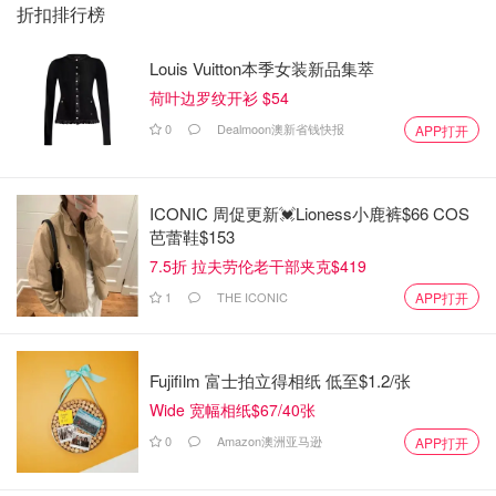
折扣排行榜
Louis Vuitton本季女装新品集萃
荷叶边罗纹开衫 $54
0
Dealmoon澳新省钱快报
APP打开
ICONIC 周促更新💓Lioness小鹿裤$66 COS
芭蕾鞋$153
7.5折 拉夫劳伦老干部夹克$419
1
THE ICONIC
APP打开
Fujifilm 富士拍立得相纸 低至$1.2/张
Wide 宽幅相纸$67/40张
0
Amazon澳洲亚马逊
APP打开