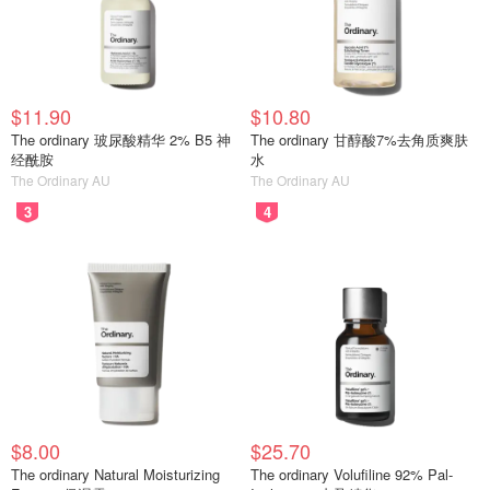
$11.90
$10.80
The ordinary 玻尿酸精华 2% B5 神
The ordinary 甘醇酸7%去角质爽肤
经酰胺
水
The Ordinary AU
The Ordinary AU
3
4
$8.00
$25.70
The ordinary Natural Moisturizing
The ordinary Volufiline 92% Pal-