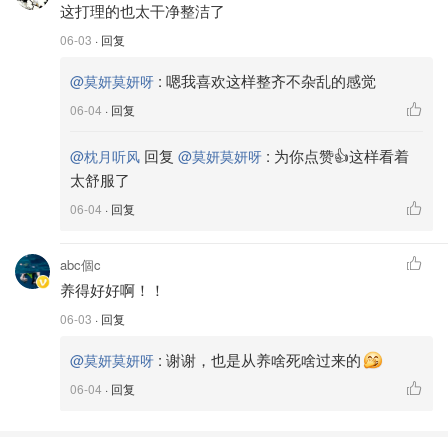
这打理的也太干净整洁了
06-03
· 回复
:
嗯我喜欢这样整齐不杂乱的感觉
@莫妍莫妍呀
06-04
· 回复
回复
:
为你点赞👍这样看着
@枕月听风
@莫妍莫妍呀
太舒服了
06-04
· 回复
abc個c
养得好好啊！！
06-03
· 回复
:
谢谢，也是从养啥死啥过来的
@莫妍莫妍呀
06-04
· 回复