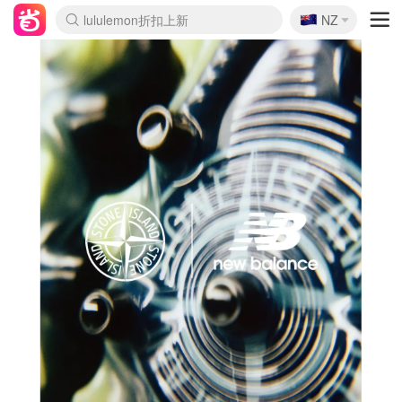
🇳🇿
Sasa美妆护肤3.5折
NZ
lululemon折扣上新
SSENSE年中3折
FreshBeauty好价汇总
Cettire降价+叠9折
Farfetch折上8折
WWS Coles超市实拍
viagogo二手票捡漏
Myer清仓1折起
The Outnet奢牌1折起
David Jones 3折起
Flannels大牌1折
Perfumes Club护肤1折
AMIRO返校季6.2折
Oweek抽奖送Airpods
Amazon折扣汇总
eToro入金$200送$50
Amazon数码好物
ICONIC本周7.5折
ThedoubleF高奢地板价
Moose Knuckles 6折
丝芙兰5折起
EUFY官网3.7折起
Selenichast首饰2折
Trip机票酒店促销
YSL送5件彩妆礼
Amazon家居好物
BIGBANG巡演开票
David Jones时尚3折
Amazon美妆护肤
雅漾大喷$8
过敏原检测盒$33
伊索独家赠50ml沐浴露
科颜氏清仓3折
SEALIFE海洋馆门票6折
丝塔芙大白罐$16
订阅Newsletter送香薰
Cult Beauty 6.8折
Harrods圣诞日历2.3折
LN-CC奢牌私促3折
d'Alba空姐喷雾$16
EVE LOM套装逆天2折
Bernardelli独家4折
Adore Beauty 6折起
CT圣诞日历
Mytheresa奢品2.7折
Luxury Escapes 9折
Currentbody美容仪9折
卡诗9折+赠4件礼
MOON Garden Live
ALLSAINTS美衣3折
Roborock扫地机3.7折
Tingo Life水杯$24
Valentino官网5折
CR洗发护发6.3折