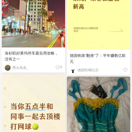
洛杉矶好莱坞停车最实用攻略，
德国铁路“翻身”了：半年赚数亿欧
没有之一
元
秀出风采_
9
德国吃喝玩乐