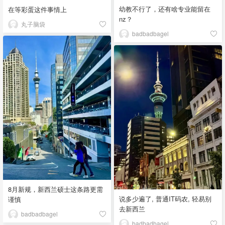
幼教不行了，还有啥专业能留在
在等彩蛋这件事情上
nz？
丸子脑袋
badbadbagel
8月新规，新西兰硕士这条路更需
说多少遍了, 普通IT码农, 轻易别
谨慎
去新西兰
badbadbagel
badbadbagel