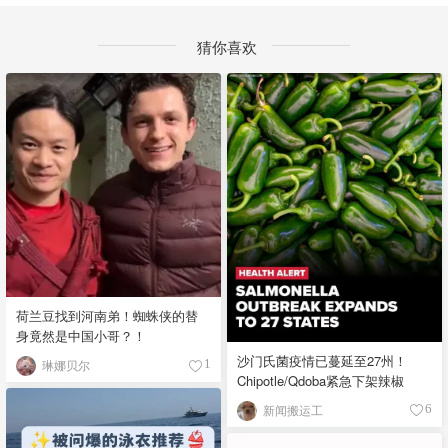
猜你喜欢
荷兰豆找到河南弟！蜘蛛侠的替
身竟然是中国小哥？！
沙门氏菌疫情已蔓延至27州！
琳娜贝尔
1
Chipotle/Qdoba紧急下架辣椒
新闻搬运工
6