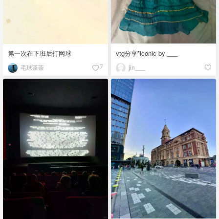
vtg分享*iconic by ___
第一次在下班后打网球
jin___
毛球茶茶
7