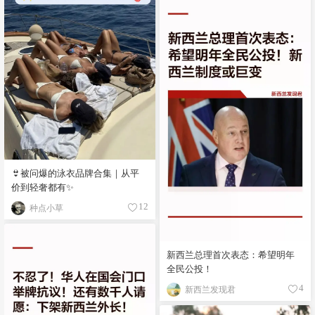
👙被问爆的泳衣品牌合集｜从平
价到轻奢都有✨
种点小草
12
新西兰总理首次表态：希望明年
全民公投！
新西兰发现君
4