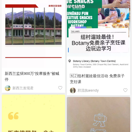
新西兰监狱900万“按摩服务”被喊
🇳🇿纽村遛娃最佳活动 免费亲子
停
烹饪课
新西兰发现君
邪流纨wendy