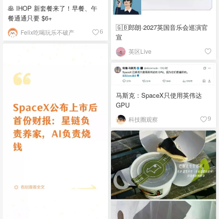
🥞 IHOP 新套餐来了！早餐、午
餐通通只要 $6+
🇬🇧郎朗·2027英国音乐会巡演官
Felix吃喝玩乐不破产
6
宣
英区Live
马斯克：SpaceX只使用英伟达
GPU
科技圈观察
9