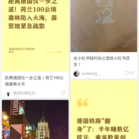
在小红书纽约办公室给小红书庆
生！
suewang__
13
距离德国仅一步之遥！荷兰100公
顷森林火灾
德国吃喝玩乐