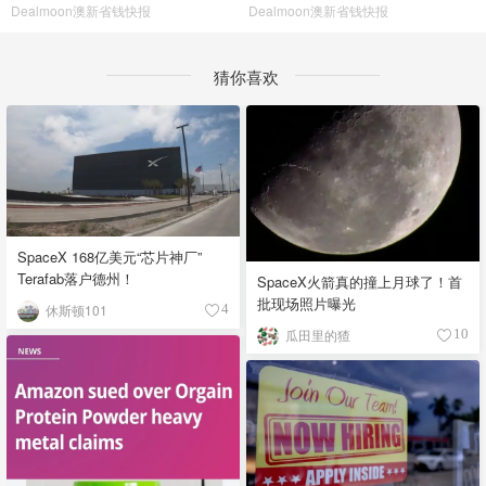
Dealmoon澳新省钱快报
Dealmoon澳新省钱快报
猜你喜欢
SpaceX 168亿美元“芯片神厂”
Terafab落户德州！
SpaceX火箭真的撞上月球了！首
批现场照片曝光
休斯顿101
4
瓜田里的猹
10