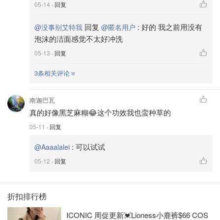
05-14
· 回复
回复
:
好的 我之前用没有
@没事别艾特我
@匿名用户
泡沫的洁面感觉不太好冲洗
05-13
· 回复
3条相关评论
南迦巴瓦
真的好像黑芝麻糊😂这个功效我也蛮种草的
05-11
· 回复
:
可以试试
@Aaaalalei
05-12
· 回复
折扣排行榜
ICONIC 周促更新💓Lioness小鹿裤$66 COS