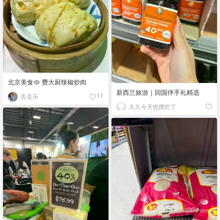
北京美食🥘 费大厨辣椒炒肉
新西兰旅游｜回国伴手礼精选
丢丢乐
11
久久今天也摆烂了