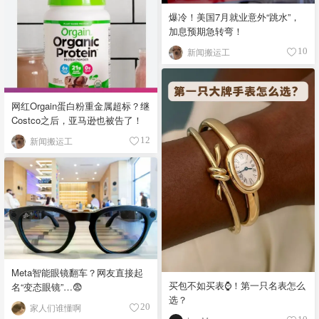
爆冷！美国7月就业意外“跳水”，
加息预期急转弯！
新闻搬运工
10
网红Orgain蛋白粉重金属超标？继
Costco之后，亚马逊也被告了！
新闻搬运工
12
Meta智能眼镜翻车？网友直接起
买包不如买表⌚️！第一只名表怎么
名“变态眼镜”…😨
选？
家人们谁懂啊
20