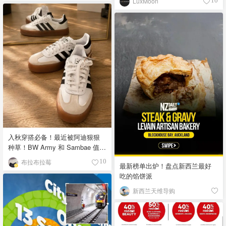
LuxMoon
10
入秋穿搭必备！最近被阿迪狠狠
种草！BW Army 和 Sambae 值得
拥有！
布拉布拉莓
10
最新榜单出炉！盘点新西兰最好
吃的馅饼派
新西兰天维导购