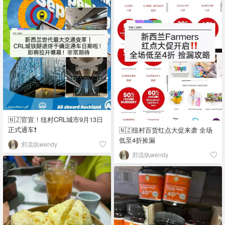
🇳🇿官宣！纽村CRL城市9月13日
正式通车❗
🇳🇿纽村百货红点大促来袭 全场
低至4折捡漏
邪流纨wendy
邪流纨wendy