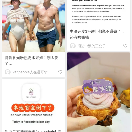
中澳开麦37-银行都说不赚钱了，
还有啥赚钱
溜达中澳的王公子
特鲁多光膀热吻水果姐！别太爱
了…
Vanpeople人在温哥华
新西兰本地剩食平台 Foodprint 要