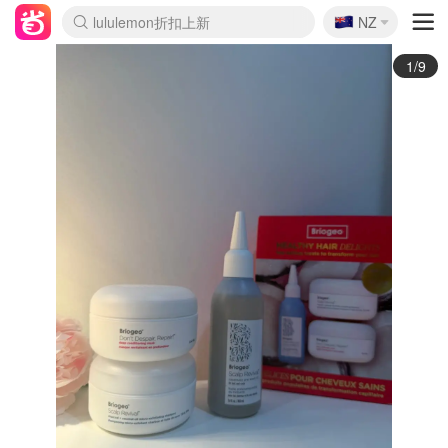
🇳🇿
Sasa美妆护肤3.5折
NZ
lululemon折扣上新
SSENSE年中2.5折
FreshBeauty好价汇总
Cettire降价+叠9折
WWS Coles超市实拍
viagogo二手票捡漏
Myer超级周末
The Outnet奢牌1折起
David Jones 3折起
Flannels大牌1折
Perfumes Club护肤1折
AMIRO面罩$251
Amazon折扣汇总
eToro入金$200送$50
Amazon数码好物
ICONIC本周7.5折
ThedoubleF高奢地板价
Moose Knuckles 6折
丝芙兰5折起
EUFY摄像头$98
Selenichast首饰2折
Trip机票酒店促销
YSL送5件彩妆礼
Amazon家居好物
Amazon美妆护肤
雅漾大喷$8
过敏原检测盒$33
伊索独家赠50ml沐浴露
科颜氏高保湿面霜$29
SEALIFE海洋馆门票6折
丝塔芙大白罐$16
订阅Newsletter送香薰
Cult Beauty 6.8折
Harrods圣诞日历$525
LN-CC奢牌私促3折
d'Alba空姐喷雾$16
EVE LOM套装£56
Bernardelli独家4折
Adore Beauty 6折起
CT圣诞日历
Mytheresa奢品2.7折
Luxury Escapes 9折
Currentbody美容仪$881
MOON Garden Live
Roborock扫地机$649
Tingo Life水杯$24
Valentino官网5折
CR洗护套装$23
修丽可4件套$159
Myer彩妆2件7折
GANNI官网4.5折
Stylevana韩妆4折
Tessabit高奢8.5折
OGX洗发水$11
Amazon阿德莱德次日达
卡诗8.5折+赠礼
Philips Hue灯具8折
2/9