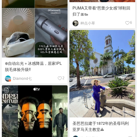
PUMA又带着“芭蕾少女感”球鞋回
归了🎀👟
种点小草
6
❄️自动出光＋冰感降温，居家IPL
脱毛体验升级‼️
Diamond七
2
圣芭芭拉建于1872年的圣母玛利
亚罗马天主教堂⛪️