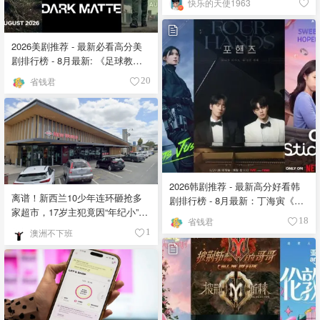
快乐的天使1963
2026美剧推荐 - 最新必看高分美
剧排行榜 - 8月最新: 《​​足球教练
》第四季回归！
省钱君
20
2026韩剧推荐 - 最新高分好看韩
离谱！新西兰10少年连环砸抢多
剧排行榜 - 8月最新：丁海寅《我
家超市，17岁主犯竟因“年纪小”躲
的荒糖恋爱 》上线❣️
省钱君
18
过坐牢？
澳洲不下班
1