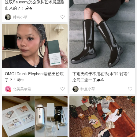
这双Saucony怎么像从艺术展里跑
出来的？！🦂🔥
种点小草
下雨天终于不用在“防水”和“好看”
OMG‼️Drunk Elephant居然出粉底
之间二选一了🌧️👢
了？！🫢✨
种点小草
北美美妆君