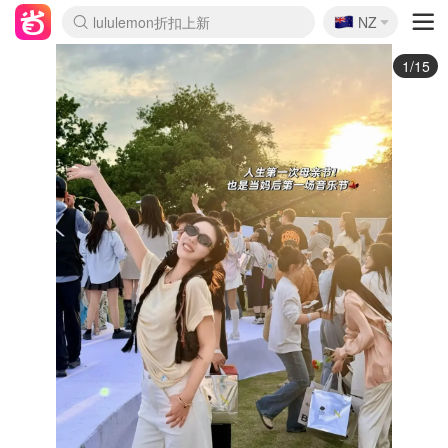
🇳🇿
Sasa美妆护肤3.5折
NZ
lululemon折扣上新
SSENSE年中3折
FreshBeauty好价汇总
Cettire降价+叠9折
Farfetch折上8折
WWS Coles超市实拍
viagogo二手票捡漏
Myer清仓1折起
The Outnet奢牌1折起
David Jones 3折起
Flannels大牌1折
Perfumes Club护肤1折
AMIRO返校季6.2折
Oweek抽奖送Airpods
Amazon折扣汇总
eToro入金$200送$50
Amazon数码好物
ICONIC本周7.5折
ThedoubleF高奢地板价
Moose Knuckles 6折
丝芙兰5折起
EUFY官网3.7折起
Selenichast首饰2折
Trip机票酒店促销
YSL送5件彩妆礼
Amazon家居好物
BIGBANG巡演开票
David Jones时尚3折
Amazon美妆护肤
雅漾大喷$8
过敏原检测盒$33
伊索独家赠50ml沐浴露
科颜氏清仓3折
SEALIFE海洋馆门票6折
丝塔芙大白罐$16
订阅Newsletter送香薰
Cult Beauty 6.8折
Harrods圣诞日历2.3折
LN-CC奢牌私促3折
d'Alba空姐喷雾$16
EVE LOM套装逆天2折
Bernardelli独家4折
Adore Beauty 6折起
CT圣诞日历
Mytheresa奢品2.7折
Luxury Escapes 9折
Currentbody美容仪9折
MOON Garden Live
ALLSAINTS美衣3折
Roborock扫地机3.7折
Tingo Life水杯$24
Valentino官网5折
CR洗发护发6.3折
2/15