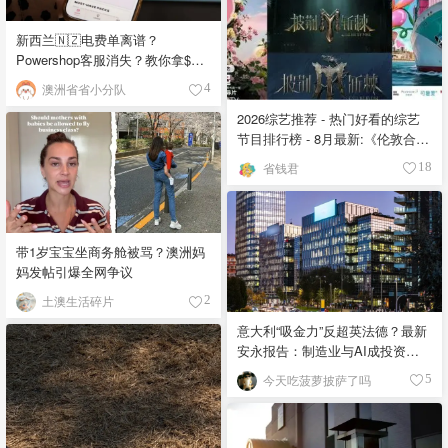
新西兰🇳🇿电费单离谱？
Powershop客服消失？教你拿$5
万赔偿！
澳洲省省小分队
4
2026综艺推荐 - 热门好看的综艺
节目排行榜 - 8月最新:《​​伦敦合伙
人》回归啦
省钱君
18
带1岁宝宝坐商务舱被骂？澳洲妈
妈发帖引爆全网争议
土澳生活碎片
2
意大利“吸金力”反超英法德？最新
安永报告：制造业与AI成投资新
宠！
今天吃菠萝披萨了吗
5