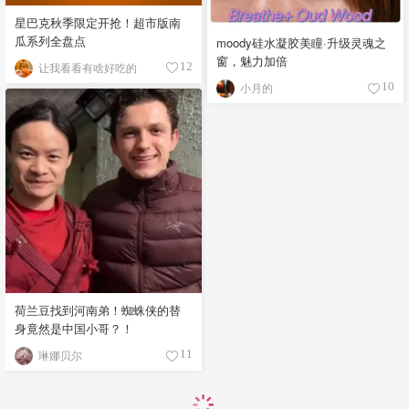
星巴克秋季限定开抢！超市版南
瓜系列全盘点
moody硅水凝胶美瞳·升级灵魂之
窗，魅力加倍
让我看看有啥好吃的
12
小月的
10
荷兰豆找到河南弟！蜘蛛侠的替
身竟然是中国小哥？！
琳娜贝尔
11