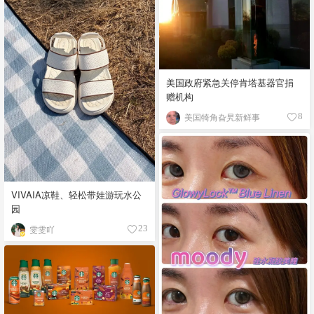
美国政府紧急关停肯塔基器官捐
赠机构
美国犄角旮旯新鲜事
8
VIVAIA凉鞋、轻松带娃游玩水公
园
雯雯吖
23