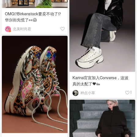
OMG⁉️Birkenstock要卖不动了⁉
华尔街先慌了👀😱
北美时尚君
Karina官宣加入Converse，这波
真的太配了🖤👟
种点小草
1