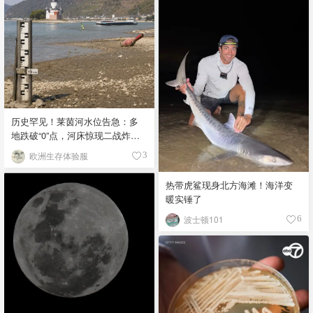
历史罕见！莱茵河水位告急：多
地跌破“0”点，河床惊现二战炸
弹！
欧洲生存体验服
3
热带虎鲨现身北方海滩！海洋变
暖实锤了
波士顿101
6