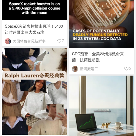
SpaceX火箭失控撞击月球！5400
迈时速砸出巨大陨石坑
美国犄角旮旯新鲜事
7
CDC预警！全美23州爆致命真
菌，抗药性超强
新闻搬运工
5