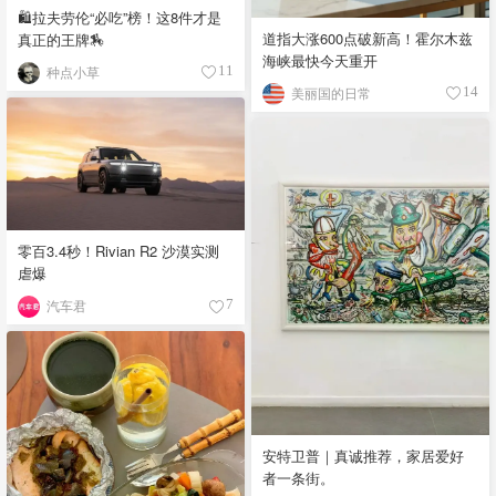
🛍️拉夫劳伦“必吃”榜！这8件才是
道指大涨600点破新高！霍尔木兹
真正的王牌🏇
海峡最快今天重开
种点小草
11
美丽国的日常
14
零百3.4秒！Rivian R2 沙漠实测
虐爆
汽车君
7
安特卫普｜真诚推荐，家居爱好
者一条街。