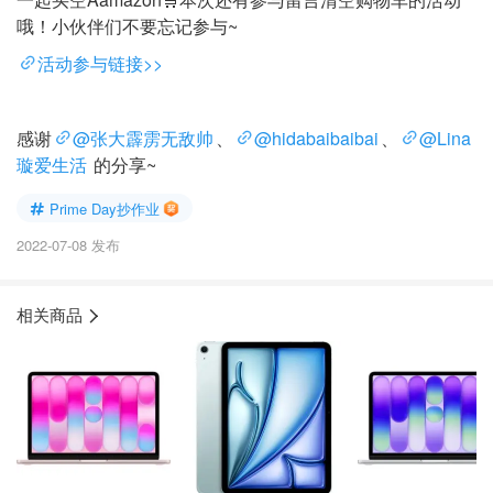
哦！小伙伴们不要忘记参与~
活动参与链接>>
感谢
@张大霹雳无敌帅
、
@hidabaibaibai
、
@Lina
璇爱生活
的分享~
Prime Day抄作业
2022-07-08 发布
相关商品