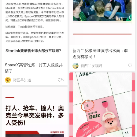
新西兰反移民组织浮出水面：驱
逐所有移民！
SpaceX高管吃瘪，打工人狠狠共
新西兰发现君
情了
湾区早知道
6