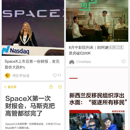
8月中影院列表｜助阿嬷🇬🇧🇮🇪
票房破£200K
SpaceX上市后第一份财报，发完
CineAsia
股价大跌8%
湾区早知道
11