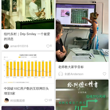
纽约东村｜Drip Smiley 一个被爱
的消息
aman910316
6
老师教大家学音标
剑桥Anderson
中国破10亿用户数的互联网巨头
增至5家
科技圈观察
10