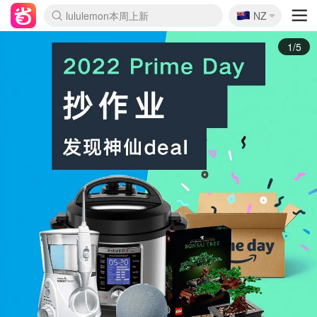
🇳🇿
Sasa美妆护肤3.5折
NZ
lululemon本周上新
SSENSE年中3折
FreshBeauty好价汇总
Cettire降价+叠9折
Farfetch折上8折
WWS Coles超市实拍
viagogo二手票捡漏
Myer清仓1折起
The Outnet奢牌1折起
David Jones 3折起
Flannels大牌1折
Perfumes Club护肤1折
AMIRO返校季6.2折
Oweek抽奖送Airpods
Amazon折扣汇总
eToro入金$200送$50
Amazon数码好物
ICONIC本周7.5折
ThedoubleF高奢地板价
Moose Knuckles 6折
丝芙兰5折起
EUFY官网3.7折起
Selenichast首饰2折
Trip机票酒店促销
YSL送5件彩妆礼
Amazon家居好物
BIGBANG巡演开票
David Jones时尚3折
Amazon美妆护肤
雅漾大喷$8
过敏原检测盒$33
伊索独家赠50ml沐浴露
科颜氏送高保湿面霜
CW药房打折海报
SEALIFE海洋馆门票6折
丝塔芙大白罐$16
订阅Newsletter送香薰
Cult Beauty 6.8折
Harrods圣诞日历2.3折
LN-CC奢牌私促3折
d'Alba空姐喷雾$16
EVE LOM套装逆天2折
Adore Beauty 6折起
CT圣诞日历
Mytheresa奢品2.7折
2/5