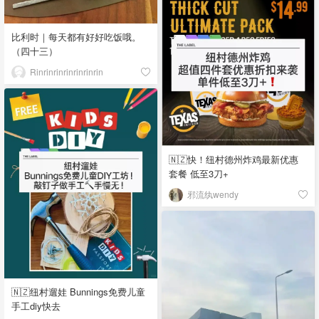
比利时｜每天都有好好吃饭哦。
（四十三）
Rinrinrinrinrinrinrin
🇳🇿快！纽村德州炸鸡最新优惠
套餐 低至3刀+
邪流纨wendy
🇳🇿纽村遛娃 Bunnings免费儿童
手工diy快去