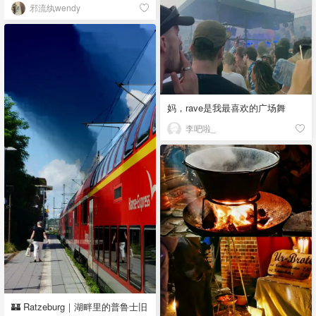
邪流纨wendy
妈，rave是我最喜欢的广场舞
李吧啦_
🏰 Ratzeburg｜湖畔里的普鲁士旧