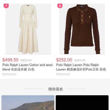
7
8
$499.50
$252.00
$925.00
$400.00
Polo Ralph Lauren Cotton and wool-
Polo Ralph Lauren Polo Ralph
blend 长款连衣裙 白色
Lauren 棉质麻花针织Polo卫衣 棕色
Mytheresa
Mytheresa
猜你喜欢