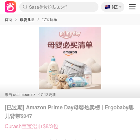
🇳🇿
Sasa美妆护肤3.5折
NZ
lululemon折扣上新
SSENSE年中3折
FreshBeauty好价汇总
Cettire降价+叠9折
Farfetch折上8折
WWS Coles超市实拍
viagogo二手票捡漏
Myer清仓1折起
The Outnet奢牌1折起
David Jones 3折起
Flannels大牌1折
Perfumes Club护肤1折
AMIRO返校季6.2折
Oweek抽奖送Airpods
Amazon折扣汇总
eToro入金$200送$50
Amazon数码好物
ICONIC本周7.5折
ThedoubleF高奢地板价
Moose Knuckles 6折
丝芙兰5折起
EUFY官网3.7折起
Selenichast首饰2折
Trip机票酒店促销
YSL送5件彩妆礼
Amazon家居好物
BIGBANG巡演开票
David Jones时尚3折
Amazon美妆护肤
雅漾大喷$8
过敏原检测盒$33
伊索独家赠50ml沐浴露
科颜氏清仓3折
SEALIFE海洋馆门票6折
丝塔芙大白罐$16
订阅Newsletter送香薰
Cult Beauty 6.8折
Harrods圣诞日历2.3折
LN-CC奢牌私促3折
d'Alba空姐喷雾$16
EVE LOM套装逆天2折
Bernardelli独家4折
Adore Beauty 6折起
CT圣诞日历
Mytheresa奢品2.7折
Luxury Escapes 9折
Currentbody美容仪9折
MOON Garden Live
ALLSAINTS美衣3折
Roborock扫地机3.7折
Tingo Life水杯$24
Valentino官网5折
CR洗发护发6.3折
首页
母婴儿童
宝宝玩乐
来自
dealmoon.nz
07-12更新
[已过期] Amazon Prime Day母婴热卖榜 | Ergobaby婴
儿背带$247
Curash宝宝湿巾$8/3包