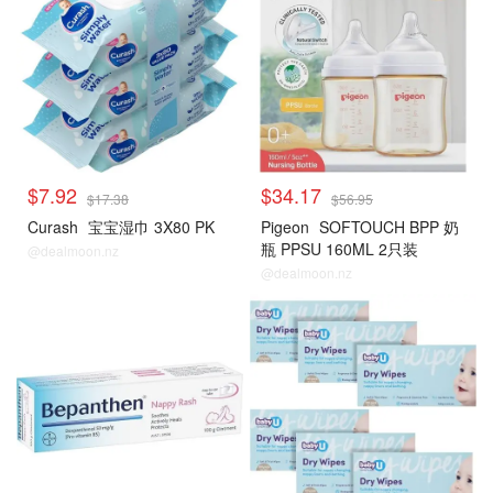
$7.92
$34.17
$17.38
$56.95
Curash
宝宝湿巾 3X80 PK
Pigeon
SOFTOUCH BPP 奶
瓶 PPSU 160ML 2只装
@dealmoon.nz
@dealmoon.nz