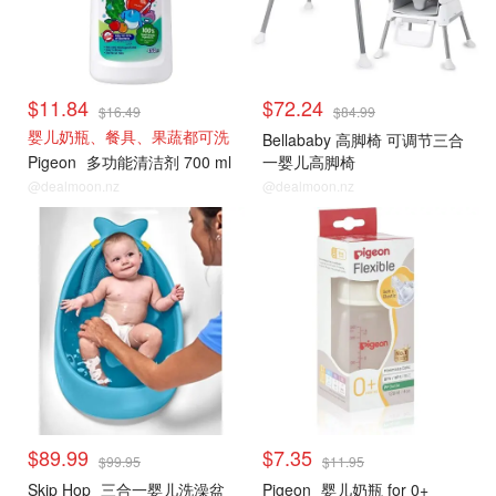
$11.84
$72.24
$16.49
$84.99
婴儿奶瓶、餐具、果蔬都可洗
Bellababy 高脚椅 可调节三合
Pigeon
多功能清洁剂 700 ml
一婴儿高脚椅
@dealmoon.nz
@dealmoon.nz
$89.99
$7.35
$99.95
$11.95
Skip Hop
三合一婴儿洗澡盆
Pigeon
婴儿奶瓶 for 0+