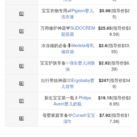
宝宝衣物专用👶
Pigeon婴儿
$5.98
(指导价$2
2️⃣
洗衣液
5)
万用修护神器💙
SUDOCREM
$25.65
(指导价$3
3️⃣
屁屁霜
8.59)
冷冻储奶必备🤱
Medela母乳
$2.6
(指导价$33.
4️⃣
储存袋
55)
宝宝护肤常备✨
强生婴儿润肤
$2.92
(指导价$6.
5️⃣
油
39)
出行带娃神器🚶‍♀️
Ergobaby婴
$247
(指导价$34
6️⃣
儿背带
9)
新生宝宝第一瓶🍼
Philips
$19.15
(指导价$2
7️⃣
Avent婴儿奶瓶
8.95)
母婴家庭常备🩷
Curash宝宝
$7.92
(指导价$1
8️⃣
湿巾
7.38)