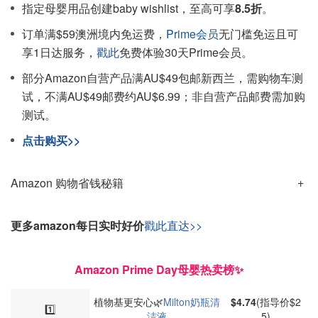
指定母婴用品创建baby wishlist，至高可享
8.5折
。
订单满$59澳洲境内免运费，
Prime会员
无门槛免运且可
享1日达服务，
戳此
免费体验30天Prime会员。
部分Amazon自营产品满AU$49包邮新西兰，需购物车测
试，不满AU$49邮费约AU$6.99；非自营产品邮费需加购
测试。
点击购买>>
Amazon 购物省钱秘籍
更多amazon每日实时好价
戳此直达>>
Amazon Prime Day母婴热卖榜✨
植物基更安心🌿
Milton奶瓶清
$4.74
(指导价$2
1️⃣
洁液
5)