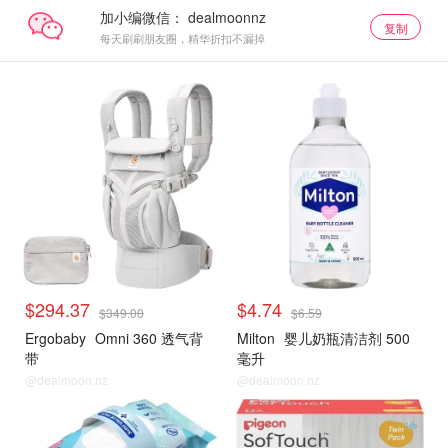
加小编微信：
复制
每天刷刷朋友圈，精华折扣不漏掉
$294.37
$4.74
$349.00
$6.59
Ergobaby
Omni 360 透气背
Milton
婴儿奶瓶清洁剂 500
带
毫升
@dealmoon.nz
@dealmoon.nz