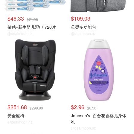
$46.33
$109.03
$71.98
敏感+新生婴儿湿巾 720片
母婴多功能包
@dealmoon.nz
@dealmoon.nz
$251.68
$2.96
$299.99
$6.50
安全座椅
Johnson's
百合花香婴儿身体
乳
@dealmoon.nz
@dealmoon.nz