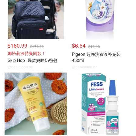
$160.99
$6.64
$179.00
$10.49
娜塔莉波特曼同款！
Pigeon 超净洗衣液补充装
Skip Hop
爆款妈咪奶爸包
450ml
@dealmoon.nz
@dealmoon.nz