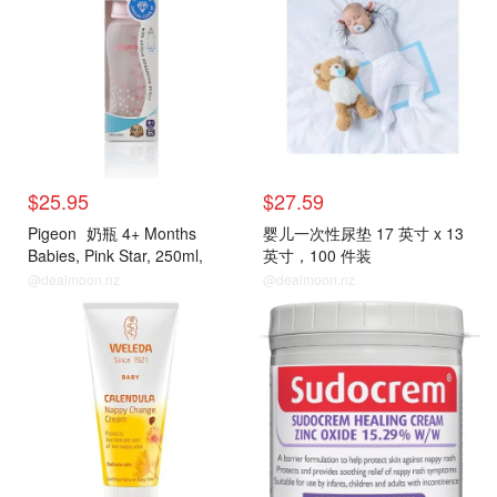
$25.95
$27.59
Pigeon
奶瓶 4+ Months
婴儿一次性尿垫 17 英寸 x 13
Babies, Pink Star, 250ml,
英寸，100 件装
Crystal PP, 1-Pack
@dealmoon.nz
@dealmoon.nz