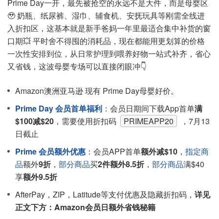
Prime Day一开，最先被抢空的永远不是大件，而是母婴区
🥹 奶瓶、纸尿裤、湿巾、辅食机、安抚玩具等刚需全线进
入折扣区，这基本就是新手爸妈一年里最适合集中补货的窗
口期💥 平时舍不得囤的消耗品，现在都能用更划算的价格
一次性安排到位，从日常护理到喂养好物一站式补齐，省心
又省钱，这波母婴专场可以直接闭眼冲👇
Amazon澳洲亚马逊 现有 Prime Day母婴好价。
Prime Day 会员首单福利
：会员日期间下载App首单
满
$100减$20
，需要使用折扣码
PRIMEAPP20
，7月13
日截止
Prime 会员额外优惠
：会员APP首单
额外减$10
，
指定商
品
额外
9折
，
部分商品
买
2件额外8.5折
，
部分商品
满$40
享
额外9.5折
AfterPay，ZIP，Latitude等支付优惠及隐藏折扣码，
详见
正文下方：Amazon会员日额外省钱秘籍