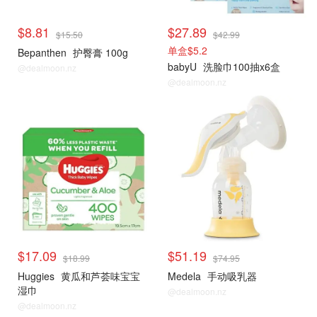
$8.81
$27.89
$15.50
$42.99
单盒$5.2
Bepanthen
护臀膏 100g
babyU
洗脸巾100抽x6盒
@dealmoon.nz
@dealmoon.nz
$17.09
$51.19
$18.99
$74.95
Huggies
黄瓜和芦荟味宝宝
Medela
手动吸乳器
湿巾
@dealmoon.nz
@dealmoon.nz