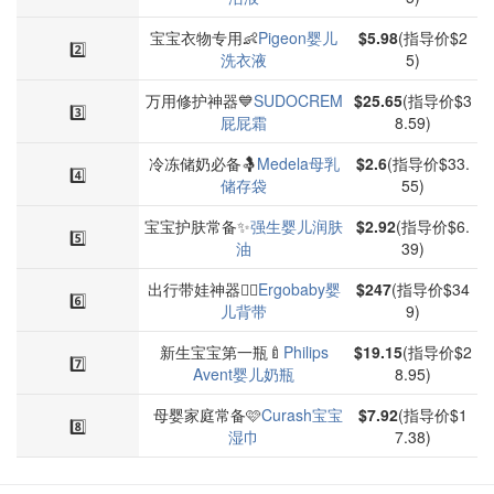
宝宝衣物专用👶
Pigeon婴儿
$5.98
(指导价$2
2️⃣
洗衣液
5)
万用修护神器💙
SUDOCREM
$25.65
(指导价$3
3️⃣
屁屁霜
8.59)
冷冻储奶必备🤱
Medela母乳
$2.6
(指导价$33.
4️⃣
储存袋
55)
宝宝护肤常备✨
强生婴儿润肤
$2.92
(指导价$6.
5️⃣
油
39)
出行带娃神器🚶‍♀️
Ergobaby婴
$247
(指导价$34
6️⃣
儿背带
9)
新生宝宝第一瓶🍼
Philips
$19.15
(指导价$2
7️⃣
Avent婴儿奶瓶
8.95)
母婴家庭常备🩷
Curash宝宝
$7.92
(指导价$1
8️⃣
湿巾
7.38)