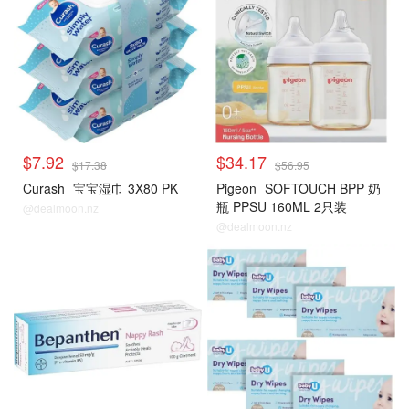
$7.92
$34.17
$17.38
$56.95
Curash
宝宝湿巾 3X80 PK
Pigeon
SOFTOUCH BPP 奶
瓶 PPSU 160ML 2只装
@dealmoon.nz
@dealmoon.nz