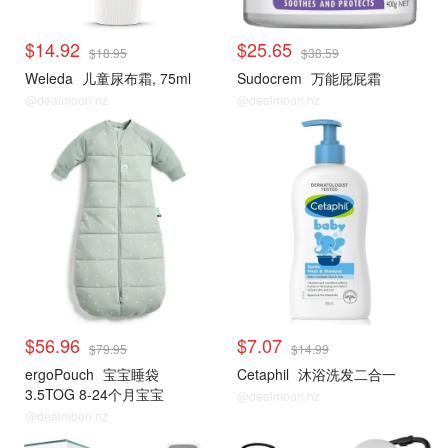
$14.92
$25.65
$18.95
$38.59
Weleda
儿童尿布霜, 75ml
Sudocrem
万能屁屁霜
@dealmoon.nz
@dealmoon.nz
$56.96
$7.07
$79.95
$14.99
ergoPouch
宝宝睡袋
Cetaphil
沐浴洗发二合一
3.5TOG 8-24个月宝宝
@dealmoon.nz
@dealmoon.nz