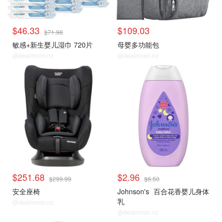
$46.33
$109.03
$71.98
敏感+新生婴儿湿巾 720片
母婴多功能包
@dealmoon.nz
@dealmoon.nz
$251.68
$2.96
$299.99
$6.50
安全座椅
Johnson's
百合花香婴儿身体
乳
@dealmoon.nz
@dealmoon.nz