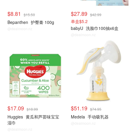
$8.81
$27.89
$15.50
$42.99
单盒$5.2
Bepanthen
护臀膏 100g
babyU
洗脸巾100抽x6盒
@dealmoon.nz
@dealmoon.nz
$17.09
$51.19
$18.99
$74.95
Huggies
黄瓜和芦荟味宝宝
Medela
手动吸乳器
湿巾
@dealmoon.nz
@dealmoon.nz