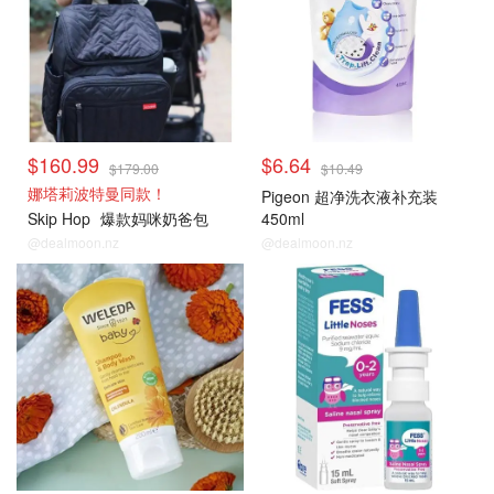
$160.99
$6.64
$179.00
$10.49
娜塔莉波特曼同款！
Pigeon 超净洗衣液补充装
Skip Hop
爆款妈咪奶爸包
450ml
@dealmoon.nz
@dealmoon.nz