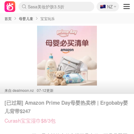
🇳🇿
Sasa美妆护肤3.5折
NZ
lululemon折扣上新
SSENSE年中2.5折
FreshBeauty好价汇总
Cettire降价+叠9折
WWS Coles超市实拍
viagogo二手票捡漏
Myer超级周末
The Outnet奢牌1折起
David Jones 3折起
Flannels大牌1折
Perfumes Club护肤1折
AMIRO面罩$251
Amazon折扣汇总
eToro入金$200送$50
Amazon数码好物
ICONIC本周7.5折
ThedoubleF高奢地板价
Moose Knuckles 6折
丝芙兰5折起
EUFY摄像头$98
Selenichast首饰2折
Trip机票酒店促销
YSL送5件彩妆礼
Amazon家居好物
Amazon美妆护肤
雅漾大喷$8
过敏原检测盒$33
伊索独家赠50ml沐浴露
科颜氏高保湿面霜$29
SEALIFE海洋馆门票6折
丝塔芙大白罐$16
订阅Newsletter送香薰
Cult Beauty 6.8折
Harrods圣诞日历$525
LN-CC奢牌私促3折
d'Alba空姐喷雾$16
EVE LOM套装£56
Bernardelli独家4折
Adore Beauty 6折起
CT圣诞日历
Mytheresa奢品2.7折
Luxury Escapes 9折
Currentbody美容仪$881
MOON Garden Live
Roborock扫地机$649
Tingo Life水杯$24
Valentino官网5折
CR洗护套装$23
修丽可4件套$159
Myer彩妆2件7折
GANNI官网4.5折
Stylevana韩妆4折
Tessabit高奢8.5折
OGX洗发水$11
Amazon阿德莱德次日达
卡诗8.5折+赠礼
Philips Hue灯具8折
首页
母婴儿童
宝宝玩乐
来自
dealmoon.nz
07-12更新
[已过期] Amazon Prime Day母婴热卖榜 | Ergobaby婴
儿背带$247
Curash宝宝湿巾$8/3包