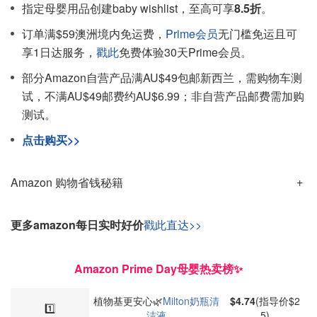
指定母婴用品创建baby wishlist，至高可享
8.5折
。
订单满$59澳洲境内免运费，
Prime会员
无门槛免运且可
享1日达服务，
戳此
免费体验30天Prime会员。
部分Amazon自营产品满AU$49包邮新西兰，需购物车测
试，不满AU$49邮费约AU$6.99；非自营产品邮费需加购
测试。
点击购买>>
Amazon 购物省钱秘籍
更多amazon每日实时好价
戳此直达>>
Amazon Prime Day母婴热卖榜✨
植物基更安心🌿
Milton奶瓶清
$4.74
(指导价$2
1️⃣
洁液
5)