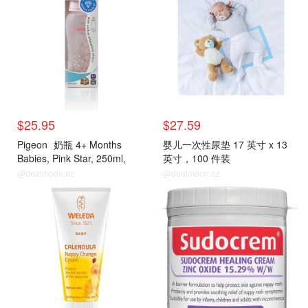
$25.95
$27.59
Pigeon
奶瓶 4+ Months
婴儿一次性尿垫 17 英寸 x 13
Babies, Pink Star, 250ml,
英寸，100 件装
Crystal PP, 1-Pack
@dealmoon.nz
@dealmoon.nz