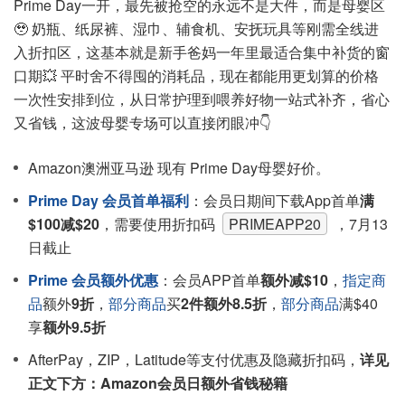
Prime Day一开，最先被抢空的永远不是大件，而是母婴区
🥹 奶瓶、纸尿裤、湿巾、辅食机、安抚玩具等刚需全线进
入折扣区，这基本就是新手爸妈一年里最适合集中补货的窗
口期💥 平时舍不得囤的消耗品，现在都能用更划算的价格
一次性安排到位，从日常护理到喂养好物一站式补齐，省心
又省钱，这波母婴专场可以直接闭眼冲👇
Amazon澳洲亚马逊 现有 Prime Day母婴好价。
Prime Day 会员首单福利
：会员日期间下载App首单
满
$100减$20
，需要使用折扣码
PRIMEAPP20
，7月13
日截止
Prime 会员额外优惠
：会员APP首单
额外减$10
，
指定商
品
额外
9折
，
部分商品
买
2件额外8.5折
，
部分商品
满$40
享
额外9.5折
AfterPay，ZIP，Latitude等支付优惠及隐藏折扣码，
详见
正文下方：Amazon会员日额外省钱秘籍