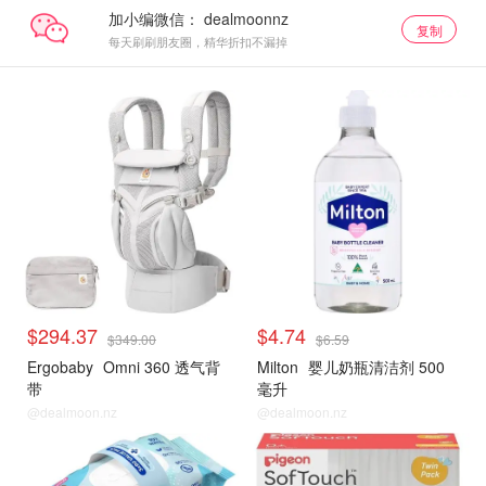
加小编微信：
复制
每天刷刷朋友圈，精华折扣不漏掉
$294.37
$4.74
$349.00
$6.59
Ergobaby
Omni 360 透气背
Milton
婴儿奶瓶清洁剂 500
带
毫升
@dealmoon.nz
@dealmoon.nz