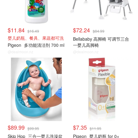
$11.84
$72.24
$16.49
$84.99
婴儿奶瓶、餐具、果蔬都可洗
Bellababy 高脚椅 可调节三合
Pigeon
多功能清洁剂 700 ml
一婴儿高脚椅
@dealmoon.nz
@dealmoon.nz
$89.99
$7.35
$99.95
$11.95
Skip Hop
三合一婴儿洗澡盆
Pigeon
婴儿奶瓶 for 0+