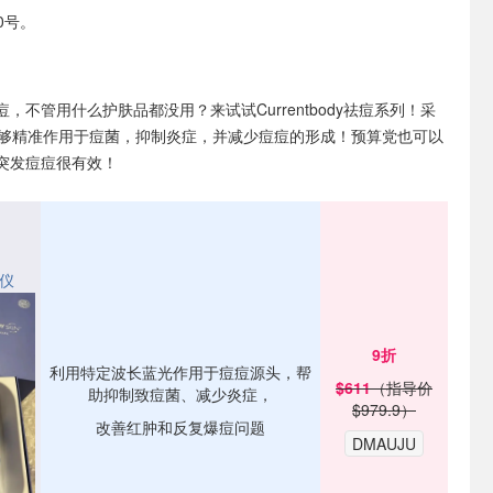
0号。
痘，不管用什么护肤品都没用？来试试Currentbody祛痘系列！采
，能够精准作用于痘菌，抑制炎症，并减少痘痘的形成！预算党也可以
突发痘痘很有效！
仪
9折
利用特定波长蓝光作用于痘痘源头，帮
$611
（指导价
助抑制致痘菌、减少炎症，
$979.9）
改善红肿和反复爆痘问题
DMAUJU