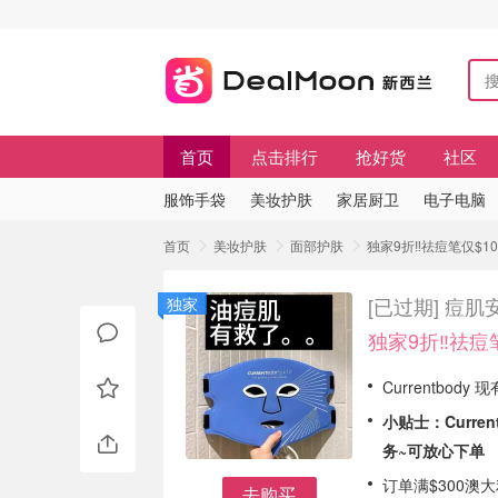
首页
点击排行
抢好货
社区
服饰手袋
美妆护肤
家居厨卫
电子电脑
首页
美妆护肤
面部护肤
独家9折‼️祛痘笔仅$10
[已过期]
痘肌安
独家
独家9折‼️祛痘
Currentbody
小贴士：Curr
务~可放心下单
订单满$300澳
去购买