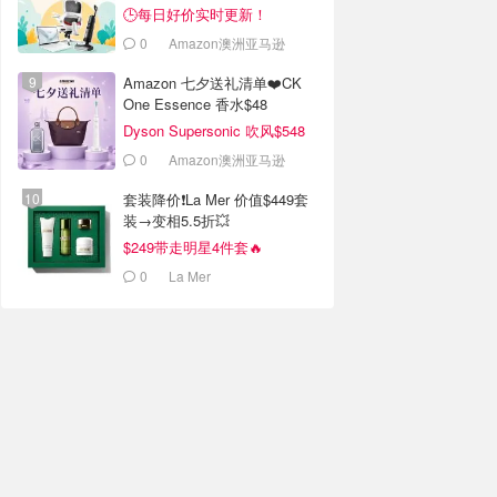
🕒每日好价实时更新！
0
Amazon澳洲亚马逊
Amazon 七夕送礼清单❤️CK
One Essence 香水$48
Dyson Supersonic 吹风$548
0
Amazon澳洲亚马逊
套装降价❗️La Mer 价值$449套
装→变相5.5折💥
$249带走明星4件套🔥
0
La Mer