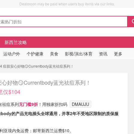
Dealmoon may be paid when users buy items via our links.
新西兰攻略
运动户外
个护健康
美食
影视/演出/体育
资讯
更多
4 痘肌安心好物😏Currentbody蓝光祛痘系列！
心好物😏Currentbody蓝光祛痘系列！
笔仅$104
 现有祛痘系列
无门槛9折
！用独家折扣码
DMAUJU
entbody的产品充电插头全球通用，并享2年不受地区限制的质保服
大利亚境内免运费；邮寄新西兰运费$10。