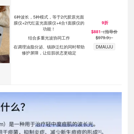
6种波长，5种模式，等于2代胶原光面
9折
膜仪+2代红蓝光面膜仪+4合1面膜仪的
功能！
$881
（指导价
$979.9）
结合多重光波协同工作
在调理油脂分泌、镇静泛红的同时帮助
DMAUJU
修护屏障，让痘肌状态更稳定