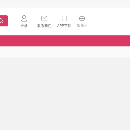
新西兰
登录
联系我们
APP下载
🇺🇸
美国
🇨🇳
中国
🇨🇦
加拿大
扫码下载 App
🇬🇧
英国
Download on the
App Store
🇩🇪
德国
Download the
Android App
🇫🇷
法国
🇮🇹
意大利
🇦🇺
澳洲