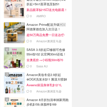
折起⚡️5in1面罩低至$251
新品眼罩$215💥送光电眼霜！
0
AMIRO
Amazon Prime配送升级🇦🇺
阿德莱德也加入次日达！
超50万商品免费一日送达📦
0
Amazon澳洲亚马逊
SASA 3.5折起💥修丽可色修
55ml$102 比官网30ml还低！
全澳底价→小棕瓶50ml$70
0
Sasa AU
Amazon美妆冬促2.9折起
❄️OGX洗发水$11 雅漾大喷$8
Aveeno保湿身体乳$12/1L
0
Amazon澳洲亚马逊
Amazon 8月折扣清单🆕家用跑
步机$159,体脂秤$169