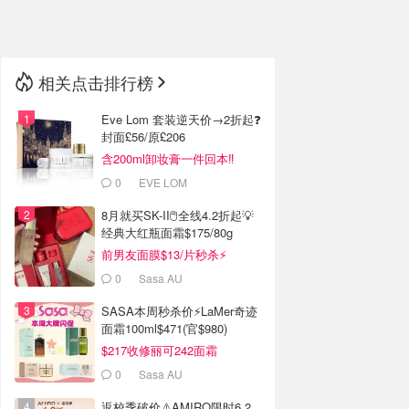
🇳🇿
新西兰
相关点击排行榜
Eve Lom 套装逆天价→2折起❓
封面£56/原£206
含200ml卸妆膏一件回本‼️
0
EVE LOM
8月就买SK-II🖱️全线4.2折起💡
经典大红瓶面霜$175/80g
前男友面膜$13/片秒杀⚡️
0
Sasa AU
SASA本周秒杀价⚡️LaMer奇迹
面霜100ml$471(官$980)
$217收修丽可242面霜
0
Sasa AU
返校季破价⚠️AMIRO限时6.2