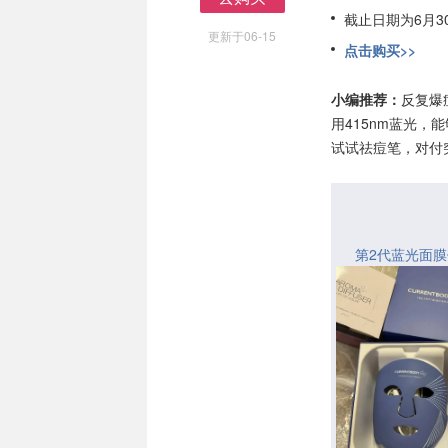
去购买
截止日期为6月3
更新于06-15
点击购买>>
小编推荐：
反复爆
用415nm蓝光
试试祛痘笔，对付
第2代蓝光面膜