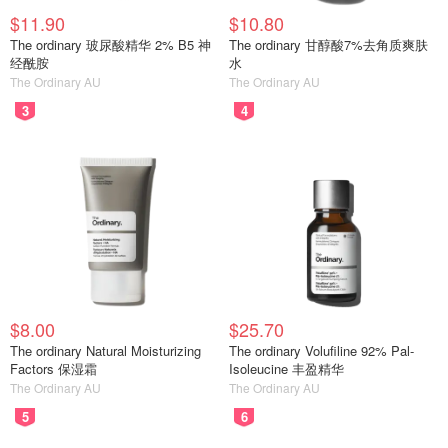
$11.90
$10.80
The ordinary 玻尿酸精华 2% B5 神
The ordinary 甘醇酸7%去角质爽肤
经酰胺
水
The Ordinary AU
The Ordinary AU
3
4
$8.00
$25.70
The ordinary Natural Moisturizing
The ordinary Volufiline 92% Pal-
Factors 保湿霜
Isoleucine 丰盈精华
The Ordinary AU
The Ordinary AU
5
6