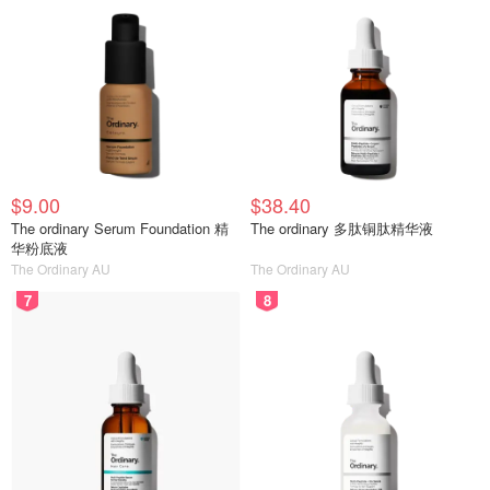
$9.00
$38.40
The ordinary Serum Foundation 精
The ordinary 多肽铜肽精华液
华粉底液
The Ordinary AU
The Ordinary AU
7
8