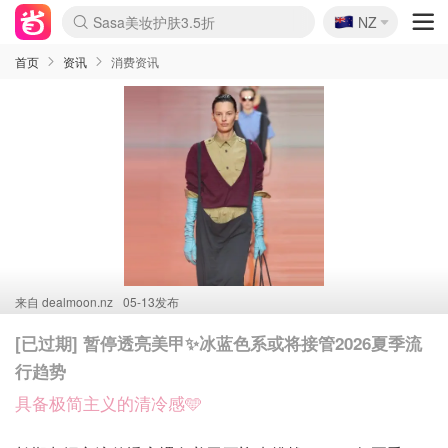
🇳🇿
Sasa美妆护肤3.5折
NZ
lululemon折扣上新
SSENSE年中2.5折
FreshBeauty好价汇总
Cettire降价+叠9折
WWS Coles超市实拍
viagogo二手票捡漏
Myer超级周末
The Outnet奢牌1折起
David Jones 3折起
Flannels大牌1折
Perfumes Club护肤1折
AMIRO面罩$251
Amazon折扣汇总
eToro入金$200送$50
Amazon数码好物
ICONIC本周7.5折
ThedoubleF高奢地板价
Moose Knuckles 6折
丝芙兰5折起
EUFY摄像头$98
Selenichast首饰2折
Trip机票酒店促销
YSL送5件彩妆礼
Amazon家居好物
Amazon美妆护肤
雅漾大喷$8
过敏原检测盒$33
伊索独家赠50ml沐浴露
科颜氏高保湿面霜$29
SEALIFE海洋馆门票6折
丝塔芙大白罐$16
订阅Newsletter送香薰
Cult Beauty 6.8折
Harrods圣诞日历$525
LN-CC奢牌私促3折
d'Alba空姐喷雾$16
EVE LOM套装£56
Bernardelli独家4折
Adore Beauty 6折起
CT圣诞日历
Mytheresa奢品2.7折
Luxury Escapes 9折
Currentbody美容仪$881
MOON Garden Live
Roborock扫地机$649
Tingo Life水杯$24
Valentino官网5折
CR洗护套装$23
修丽可4件套$159
Myer彩妆2件7折
GANNI官网4.5折
Stylevana韩妆4折
Tessabit高奢8.5折
OGX洗发水$11
Amazon阿德莱德次日达
卡诗8.5折+赠礼
Philips Hue灯具8折
首页
资讯
消费资讯
来自
dealmoon.nz
05-13发布
[已过期] 暂停透亮美甲✨冰蓝色系或将接管2026夏季流
行趋势
具备极简主义的清冷感🩵