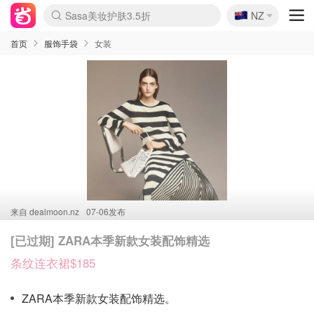
🇳🇿
Sasa美妆护肤3.5折
NZ
lululemon折扣上新
SSENSE年中2.5折
FreshBeauty好价汇总
Cettire降价+叠9折
WWS Coles超市实拍
viagogo二手票捡漏
Myer超级周末
The Outnet奢牌1折起
David Jones 3折起
Flannels大牌1折
Perfumes Club护肤1折
AMIRO面罩$251
Amazon折扣汇总
eToro入金$200送$50
Amazon数码好物
ICONIC本周7.5折
ThedoubleF高奢地板价
Moose Knuckles 6折
丝芙兰5折起
EUFY摄像头$98
Selenichast首饰2折
Trip机票酒店促销
YSL送5件彩妆礼
Amazon家居好物
Amazon美妆护肤
雅漾大喷$8
过敏原检测盒$33
伊索独家赠50ml沐浴露
科颜氏高保湿面霜$29
SEALIFE海洋馆门票6折
丝塔芙大白罐$16
订阅Newsletter送香薰
Cult Beauty 6.8折
Harrods圣诞日历$525
LN-CC奢牌私促3折
d'Alba空姐喷雾$16
EVE LOM套装£56
Bernardelli独家4折
Adore Beauty 6折起
CT圣诞日历
Mytheresa奢品2.7折
Luxury Escapes 9折
Currentbody美容仪$881
MOON Garden Live
Roborock扫地机$649
Tingo Life水杯$24
Valentino官网5折
CR洗护套装$23
修丽可4件套$159
Myer彩妆2件7折
GANNI官网4.5折
Stylevana韩妆4折
Tessabit高奢8.5折
OGX洗发水$11
Amazon阿德莱德次日达
卡诗8.5折+赠礼
Philips Hue灯具8折
首页
服饰手袋
女装
来自
dealmoon.nz
07-06发布
[已过期] ZARA本季新款女装配饰精选
条纹连衣裙$185
ZARA本季新款女装配饰精选。