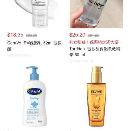
$18.35
$25.20
$26.99
$31.00
韩女细糠！保湿镇定还大瓶
CeraVe
PM保湿乳 52ml 玻尿
酸
Torriden
玻尿酸保湿急救精
华 50 ml
@dealmoon.nz
@dealmoon.nz