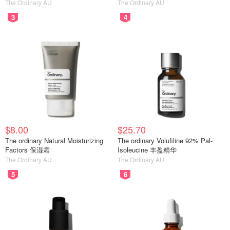
The Ordinary AU
The Ordinary AU
3
4
$8.00
$25.70
The ordinary Natural Moisturizing
The ordinary Volufiline 92% Pal-
Factors 保湿霜
Isoleucine 丰盈精华
The Ordinary AU
The Ordinary AU
5
6