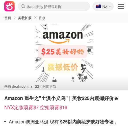
🇳🇿
Sasa美妆护肤3.5折
NZ
lululemon折扣上新
SSENSE年中2.5折
FreshBeauty好价汇总
Cettire降价+叠9折
WWS Coles超市实拍
viagogo二手票捡漏
Myer折扣汇总
The Outnet奢牌1折起
David Jones 3折起
Flannels大牌1折
Perfumes Club护肤1折
AMIRO面罩$251
Amazon折扣汇总
eToro入金$200送$50
Amazon数码好物
ICONIC本周7.5折
ThedoubleF高奢地板价
Moose Knuckles 6折
EUFY摄像头$98
Selenichast首饰2折
Trip机票酒店促销
YSL送5件彩妆礼
Amazon家居好物
Amazon美妆护肤
雅漾大喷$8
过敏原检测盒$33
科颜氏高保湿面霜$29
SEALIFE海洋馆门票6折
丝塔芙大白罐$16
订阅Newsletter送香薰
Cult Beauty 6.8折
Harrods圣诞日历$525
LN-CC奢牌私促3折
d'Alba空姐喷雾$16
EVE LOM套装£56
Bernardelli独家4折
Adore Beauty 6折起
CT圣诞日历
Mytheresa奢品2.7折
Luxury Escapes 9折
Currentbody美容仪$881
MOON Garden Live
Roborock扫地机$649
Valentino官网5折
CR洗护套装$23
修丽可4件套$159
GANNI官网4.5折
Stylevana韩妆4折
Tessabit高奢8.5折
OGX洗发水$11
Amazon阿德莱德次日达
卡诗8.5折+赠礼
Philips Hue灯具8折
首页
美妆护肤
香水
来自
dealmoon.nz
22小时前更新
Amazon 重生之"土澳小义乌" | 美妆$25内震撼好价🔥
NYX定妆喷雾$7 空姐喷雾$16
Amazon澳洲亚马逊 现有
$25以内美妆护肤好物专场，