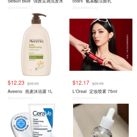
Selsun Blue
强效去屑洗发水
cosrx
氨基酸洁面乳
@dealmoon.nz
@dealmoon.nz
$12.23
$12.17
$26.00
$29.99
Aveeno
燕麦沐浴露 1L
L'Oreal
定妆喷雾 75ml
@dealmoon.nz
@dealmoon.nz