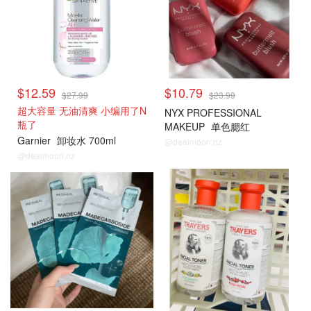
$12.59
$10.79
$27.99
$23.99
超大容量 无油清爽 小编用了N
NYX PROFESSIONAL
瓶了
MAKEUP
单色腮红
Garnier
卸妆水 700ml
@dealmoon.nz
@dealmoon.nz