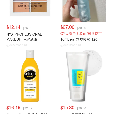
$12.14
$27.00
$26.99
$30.00
OY大断货！妆前/日常都可
NYX PROFESSIONAL
MAKEUP
六色遮瑕
Torriden
精华喷雾 120ml
@dealmoon.nz
@dealmoon.nz
$16.19
$15.30
$22.49
$20.00