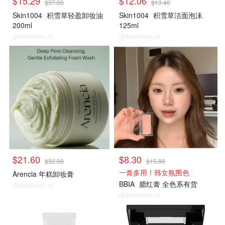
$15.29
$12.06
$37.00
$13.40
Skin1004
积雪草轻盈卸妆油
Skin1004
积雪草洁面泡沫
200ml
125ml
@dealmoon.nz
@dealmoon.nz
$21.60
$8.30
$32.00
$15.99
一膏多用！韩女氛围色
Arencia 年糕卸妆膏
BBIA
腮红膏 全色系有货
@dealmoon.nz
@dealmoon.nz