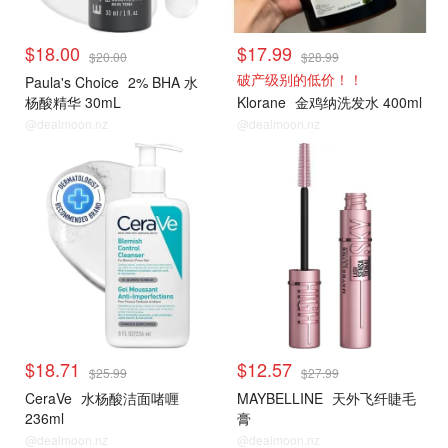
$18.00
$17.99
$20.00
$28.99
破产级别的低价！！
Paula's Choice
2% BHA 水
杨酸精华 30mL
Klorane
金鸡纳洗发水 400ml
@dealmoon.nz
@dealmoon.nz
$18.71
$12.57
$25.99
$27.99
CeraVe
水杨酸洁面啫喱
MAYBELLINE
天外飞纤睫毛
236ml
膏
@dealmoon.nz
@dealmoon.nz