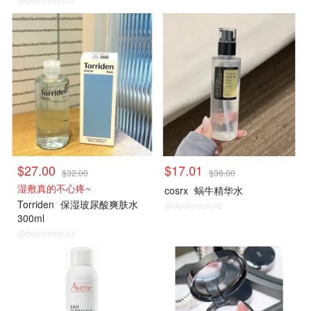
$27.00
$17.01
$32.00
$38.00
湿敷真的不心疼~
cosrx
蜗牛精华水
Torriden
保湿玻尿酸爽肤水
@dealmoon.nz
300ml
@dealmoon.nz