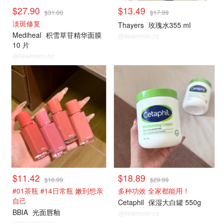
$27.90
$13.49
$31.00
$17.99
淡斑修复
Thayers
玫瑰水355 ml
Mediheal
积雪草苷精华面膜
@dealmoon.nz
10 片
@dealmoon.nz
$11.42
$18.89
$16.99
$29.99
#01茶瓶 #14日常瓶 嫩到想亲
多种功效 全家都能用！
自己
Cetaphil
保湿大白罐 550g
BBIA
光面唇釉
@dealmoon.nz
@dealmoon.nz