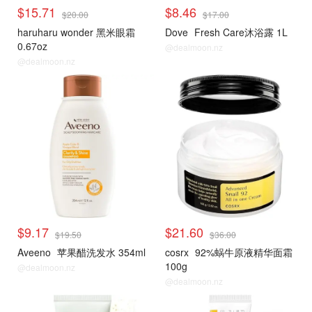
$15.71
$8.46
$20.00
$17.00
haruharu wonder 黑米眼霜
Dove
Fresh Care沐浴露 1L
0.67oz
@dealmoon.nz
@dealmoon.nz
$9.17
$21.60
$19.50
$36.00
Aveeno
苹果醋洗发水 354ml
cosrx
92%蜗牛原液精华面霜
100g
@dealmoon.nz
@dealmoon.nz