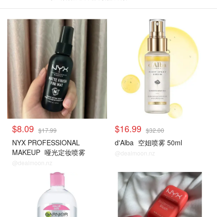
$8.09
$16.99
$17.99
$32.00
NYX PROFESSIONAL
d'Alba
空姐喷雾 50ml
MAKEUP
哑光定妆喷雾
@dealmoon.nz
@dealmoon.nz