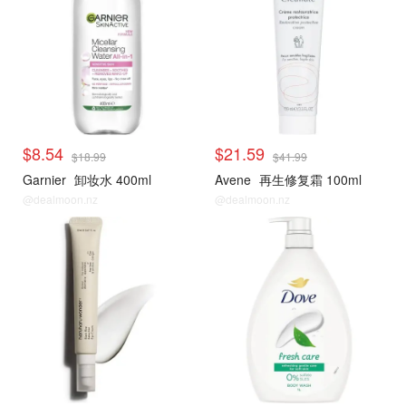
$8.54
$21.59
$18.99
$41.99
Garnier
卸妆水 400ml
Avene
再生修复霜 100ml
@dealmoon.nz
@dealmoon.nz