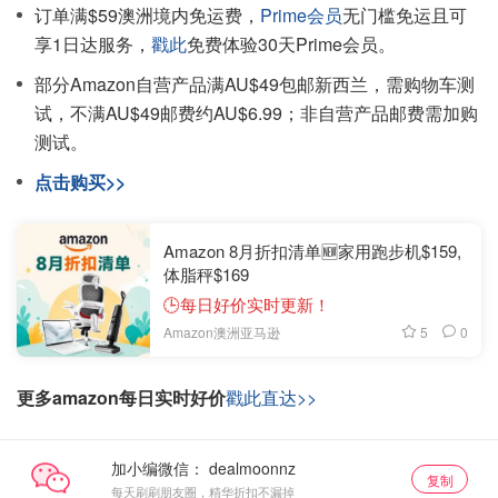
订单满$59澳洲境内免运费，
Prime会员
无门槛免运且可
享1日达服务，
戳此
免费体验30天Prime会员。
部分Amazon自营产品满AU$49包邮新西兰，需购物车测
试，不满AU$49邮费约AU$6.99；非自营产品邮费需加购
测试。
点击购买>>
Amazon 8月折扣清单🆕家用跑步机$159,
体脂秤$169
🕒每日好价实时更新！
5
0
Amazon澳洲亚马逊
更多amazon每日实时好价
戳此直达>>
加小编微信：
复制
每天刷刷朋友圈，精华折扣不漏掉