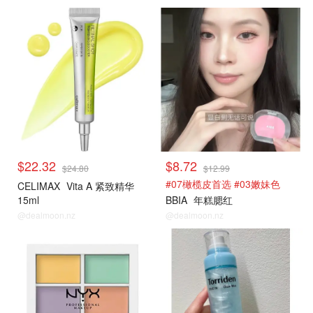
$22.32
$8.72
$24.80
$12.99
#07橄榄皮首选 #03嫩妹色
CELIMAX
Vita A 紧致精华
15ml
BBIA
年糕腮红
@dealmoon.nz
@dealmoon.nz