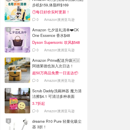
步机$159,体脂秤$169
🕒每日好价实时更新！
0
Amazon澳洲亚马逊
Amazon 七夕送礼清单❤️CK
One Essence 香水$48
Dyson Supersonic 吹风$548
0
Amazon澳洲亚马逊
Amazon Prime配送升级🇦🇺
阿德莱德也加入次日达！
超50万商品免费一日送达📦
0
Amazon澳洲亚马逊
Scrub Daddy洗碗神器 魔力清
洁擦$4.1 可清洁多种表面
3.7折起
0
Amazon澳洲亚马逊
dreame R10 Pure 轻量化吸尘
器 3折！