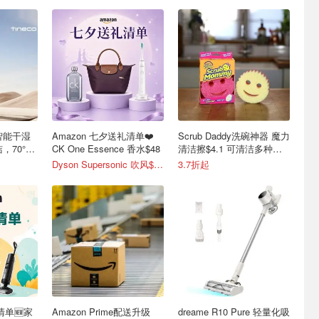
7 智能干湿
Amazon 七夕送礼清单❤️
Scrub Daddy洗碗神器 魔力
，70°C
CK One Essence 香水$48
清洁擦$4.1 可清洁多种表
面
Dyson Supersonic 吹风$548
3.7折起
清单🆕家
Amazon Prime配送升级
dreame R10 Pure 轻量化吸