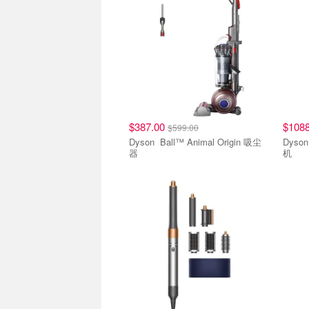
$387.00
$108
$599.00
Dyson Ball™ Animal Origin 吸尘
Dyson V15s Detect™ 吸
器
机