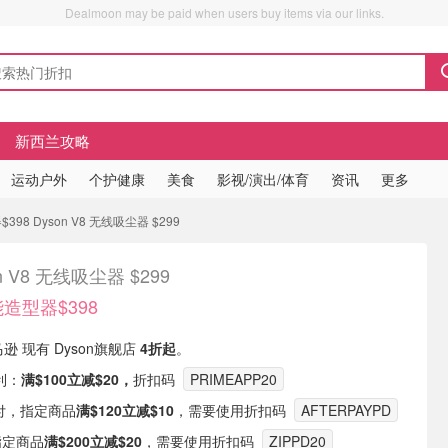
Dealmoon may be paid when users buy items via our links.
新西兰攻略
运动户外
个护健康
美食
影视/演出/体育
资讯
更多
$398 Dyson V8 无线吸尘器 $299
n V8 无线吸尘器 $299
功能造型器$398
马逊 现有 Dyson旗舰店
4折起
。
利：
满$100立减$20，
折扣码
PRIMEAPP20
y支付，指定商品
满$120立减$10
，需要使用折扣码
AFTERPAYPD
指定商品
满$200立减$20
，需要使用折扣码
ZIPPD20