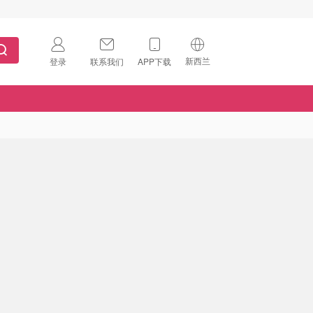
新西兰
登录
联系我们
APP下载
🇺🇸
美国
🇨🇳
中国
🇨🇦
加拿大
扫码下载 App
🇬🇧
英国
Download on the
App Store
🇩🇪
德国
Download the
Android App
🇫🇷
法国
🇮🇹
意大利
🇦🇺
澳洲