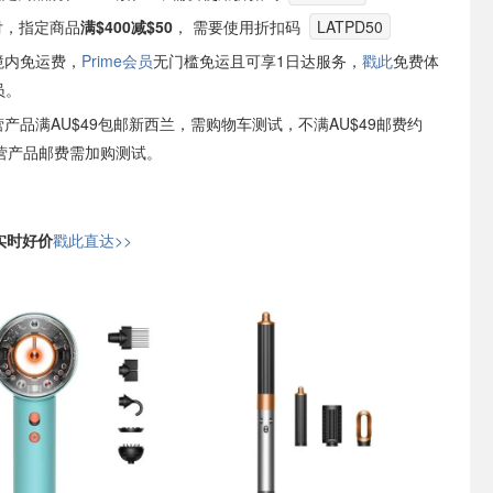
e支付，指定商品
满$400减$50
， 需要使用折扣码
LATPD50
境内免运费，
Prime会员
无门槛免运且可享1日达服务，
戳此
免费体
员。
自营产品满AU$49包邮新西兰，需购物车测试，不满AU$49邮费约
非自营产品邮费需加购测试。
日实时好价
戳此直达>>