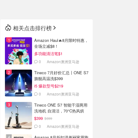
🇳🇿
新西兰
相关点击排行榜
Amazon Haul🔥8月限时特惠，
全场立减$8！
多功能清洁笔$1
0
Amazon澳洲亚马逊
Tineco 7月好价汇总丨ONE S7
旗舰高温洗$399
i5 爆款型号$219
0
Amazon澳洲亚马逊
Tineco ONE S7 智能干湿两用
洗地机 自清洁，70°C热风烘
$399
$899
0
Amazon澳洲亚马逊
Amazon 8月折扣清单🆕家用跑