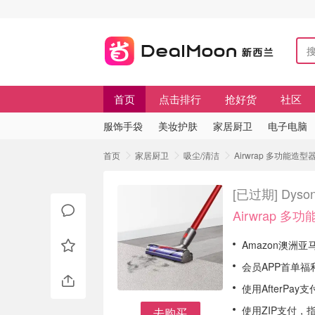
首页
点击排行
抢好货
社区
服饰手袋
美妆护肤
家居厨卫
电子电脑
首页
家居厨卫
吸尘/清洁
Airwrap 多功能造型器
[已过期]
Dyso
Airwrap 多
Amazon澳洲亚
会员APP首单福
使用AfterPa
使用ZIP支付，
去购买