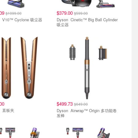
.09
$379.00
$1099.00
$599.00
Dyson V10™ Cyclone 吸尘器
Dyson Cinetic™ Big Ball Cylinder
吸尘器
00
$499.73
$649.00
Dyson 直板夹
Dyson Airwrap™ Origin 多功能卷
发棒