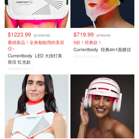
$1223.99
$719.99
$1359.99
$799.99
重磅新品！全身都能用的美容
9折！经典款！
仪~
Currentbody
经典4in1面膜仪
Currentbody
LED 大排灯美
@dealmoon.nz
容仪 红光款
@dealmoon.nz