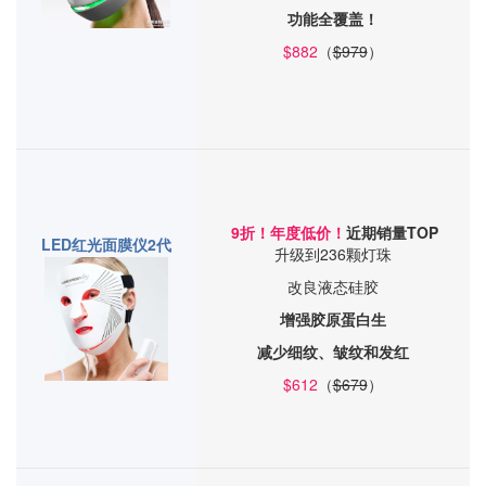
功能全覆盖！
$882
（
$979
）
9
折
！年度低价！
近期销量TOP
LED红光面膜仪2代
升级到236颗灯珠
改良液态硅胶
增强胶原蛋白生
减少细纹、皱纹和发红
$612
（
$679
）