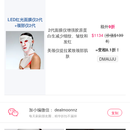
LED红光面膜仪2代
+颈部仪2代
额外
9
折
2代面膜仪增强胶原蛋
$1134
(
价值$139
白生减少细纹、皱纹和
8
)
发红
=
变相8.1折！
美颈仪提拉紧致颈部肌
肤
DMAUJU
加小编微信：
复制
每天刷刷朋友圈，精华折扣不漏掉