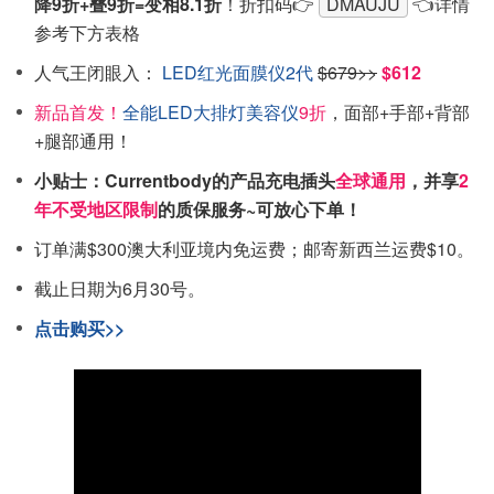
降9折+叠9折=变相8.1折
！折扣码👉
DMAUJU
👈详情
参考下方表格
人气王闭眼入：
LED红光面膜仪2代
$679>>
$612
新品首发！
全能LED大排灯美容仪
9折
，面部+手部+背部
+腿部通用！
小贴士：Currentbody的产品充电插头
全球通用
，并享
2
年不受地区限制
的质保服务~可放心下单！
订单满$300澳大利亚境内免运费；邮寄新西兰运费$10。
截止日期为6月30号。
点击购买>>