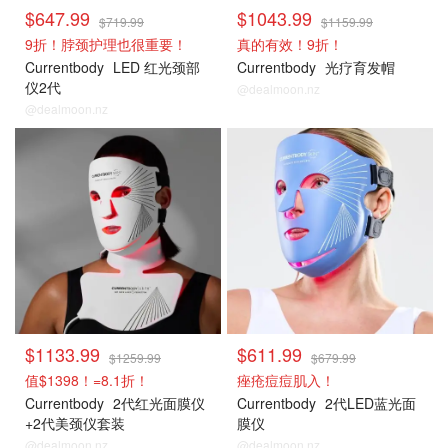
$647.99
$1043.99
$719.99
$1159.99
9折！脖颈护理也很重要！
真的有效！9折！
Currentbody
LED 红光颈部
Currentbody
光疗育发帽
仪2代
@dealmoon.nz
@dealmoon.nz
$1133.99
$611.99
$1259.99
$679.99
值$1398！=8.1折！
痤疮痘痘肌入！
Currentbody
2代红光面膜仪
Currentbody
2代LED蓝光面
+2代美颈仪套装
膜仪
@dealmoon.nz
@dealmoon.nz