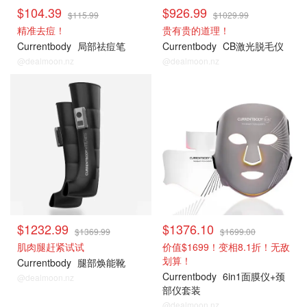
$104.39
$926.99
$115.99
$1029.99
精准去痘！
贵有贵的道理！
Currentbody
局部祛痘笔
Currentbody
CB激光脱毛仪
@dealmoon.nz
@dealmoon.nz
$1232.99
$1376.10
$1369.99
$1699.00
肌肉腿赶紧试试
价值$1699！变相8.1折！无敌
划算！
Currentbody
腿部焕能靴
Currentbody
6in1面膜仪+颈
@dealmoon.nz
部仪套装
@dealmoon.nz