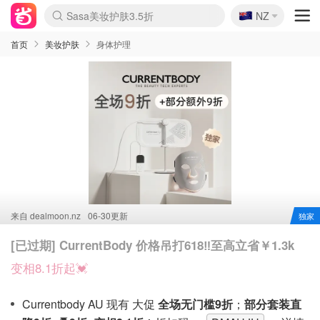
🇳🇿
Sasa美妆护肤3.5折
NZ
lululemon折扣上新
SSENSE年中2.5折
FreshBeauty好价汇总
Cettire降价+叠9折
WWS Coles超市实拍
viagogo二手票捡漏
Myer超级周末
The Outnet奢牌1折起
David Jones 3折起
Flannels大牌1折
Perfumes Club护肤1折
AMIRO面罩$251
Amazon折扣汇总
eToro入金$200送$50
Amazon数码好物
ICONIC本周7.5折
ThedoubleF高奢地板价
Moose Knuckles 6折
丝芙兰5折起
EUFY摄像头$98
Selenichast首饰2折
Trip机票酒店促销
YSL送5件彩妆礼
Amazon家居好物
Amazon美妆护肤
雅漾大喷$8
过敏原检测盒$33
伊索独家赠50ml沐浴露
科颜氏高保湿面霜$29
SEALIFE海洋馆门票6折
丝塔芙大白罐$16
订阅Newsletter送香薰
Cult Beauty 6.8折
Harrods圣诞日历$525
LN-CC奢牌私促3折
d'Alba空姐喷雾$16
EVE LOM套装£56
Bernardelli独家4折
Adore Beauty 6折起
CT圣诞日历
Mytheresa奢品2.7折
Luxury Escapes 9折
Currentbody美容仪$881
MOON Garden Live
Roborock扫地机$649
Tingo Life水杯$24
Valentino官网5折
CR洗护套装$23
修丽可4件套$159
Myer彩妆2件7折
GANNI官网4.5折
Stylevana韩妆4折
Tessabit高奢8.5折
OGX洗发水$11
Amazon阿德莱德次日达
卡诗8.5折+赠礼
Philips Hue灯具8折
首页
美妆护肤
身体护理
来自
dealmoon.nz
06-30更新
独家
[已过期] CurrentBody 价格吊打618‼️至高立省￥1.3k
变相8.1折起💓
Currentbody AU 现有 大促
全场无门槛9折
；
部分套装直