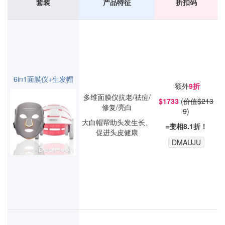
套装
产品特征
折扣码
6in1面膜仪+生发帽
额外
9
折
多维面膜仪抗老/祛痘/
$1733
(
价值$213
修复/亮白
9
)
大白帽帮助头发生长、
=变相8.1折！
促进头皮健康
DMAUJU