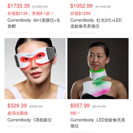
$1733.39
$1052.99
$1926.00
$1169.99
价值$2139，变相8.1折！
价值$1299
Currentbody
6in1面膜仪+生
Currentbody
红光2代+LED
发帽
逆龄焕亮美颈仪
@dealmoon.nz
@dealmoon.nz
$329.39
$557.99
$365.99
$619.99
超强去眼纹
9折！
Currentbody
CB美眼仪
Currentbody
LED逆龄焕亮美
颈仪
@dealmoon.nz
@dealmoon.nz