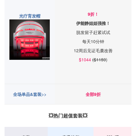
9折！
光疗育发帽
伊能静姐姐强推！
脱发留子赶紧试试
每天10分钟
12周后见证毛囊改善
$1044
($1159
)
全场单品&套装>>
全部9折
💥热门超值套装💥