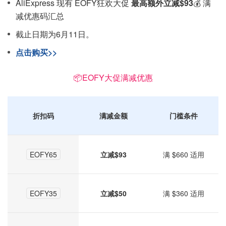
AliExpress 现有 EOFY狂欢大促
最高额外立减$93
💰 满
减优惠码汇总
截止日期为6月11日。
点击购买>>
📦EOFY大促满减优惠
折扣码
满减金额
门槛条件
EOFY65
立减$93
满 $660 适用
EOFY35
立减$50
满 $360 适用