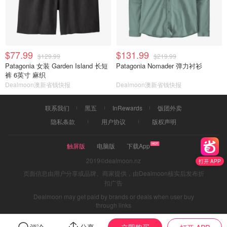
$77.99
$131.99
$129.99
$219.99
Patagonia 女装 Garden Island 长短
Patagonia Nomader 弹力衬衫
裤 6英寸 麻织
Dealmoon澳新省钱快报
Dealmoon澳新省钱快报
联系我们
黑五
InRewards
饭团外卖
隐私条款
用户协议
版权声明
触屏版
电脑版
下载App
2019©dealmoon.nz
打开 APP
页面信息由用户分享或品牌、商家提供，由Dealmoon核实后发布折
扣广告
Dealmoon may get paid by brands or deals when user buy
through links
立即购买