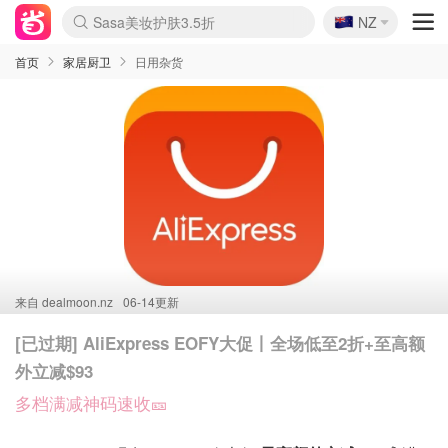
🇳🇿
Sasa美妆护肤3.5折
NZ
lululemon折扣上新
SSENSE年中3折
FreshBeauty好价汇总
Cettire降价+叠9折
Farfetch折上8折
WWS Coles超市实拍
viagogo二手票捡漏
Myer清仓1折起
The Outnet奢牌1折起
David Jones 3折起
Flannels大牌1折
Perfumes Club护肤1折
AMIRO返校季6.2折
Oweek抽奖送Airpods
Amazon折扣汇总
eToro入金$200送$50
Amazon数码好物
ICONIC本周7.5折
ThedoubleF高奢地板价
Moose Knuckles 6折
丝芙兰5折起
EUFY官网3.7折起
Selenichast首饰2折
Trip机票酒店促销
YSL送5件彩妆礼
Amazon家居好物
BIGBANG巡演开票
David Jones时尚3折
Amazon美妆护肤
雅漾大喷$8
过敏原检测盒$33
伊索独家赠50ml沐浴露
科颜氏清仓3折
SEALIFE海洋馆门票6折
丝塔芙大白罐$16
订阅Newsletter送香薰
Cult Beauty 6.8折
Harrods圣诞日历2.3折
LN-CC奢牌私促3折
d'Alba空姐喷雾$16
EVE LOM套装逆天2折
Bernardelli独家4折
Adore Beauty 6折起
CT圣诞日历
Mytheresa奢品2.7折
Luxury Escapes 9折
Currentbody美容仪9折
卡诗9折+赠4件礼
MOON Garden Live
ALLSAINTS美衣3折
Roborock扫地机3.7折
Tingo Life水杯$24
Valentino官网5折
CR洗发护发6.3折
首页
家居厨卫
日用杂货
来自
dealmoon.nz
06-14更新
[已过期] AliExpress EOFY大促丨全场低至2折+至高额
外立减$93
多档满减神码速收🎫