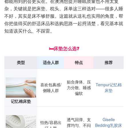
都能用到的会更实在。在澳洲想提升睡眠质量也不用太复
杂，关键就是把床垫、枕头、床单这三样选对——很多人睡
不好，其实是床不够舒服。这篇就从送礼也实用的角度，帮
你把值得买的舒适床品和选购思路一起捋清楚，看完基本就
知道该买什么、不踩雷。
🛏️床垫怎么选❓
类型
适合人群
特点
推荐
贴合身体、压
喜欢包裹感/
Tempur记忆棉
力分散、睡感
侧睡人群
床垫
偏软
记忆棉床垫
透气回弹、支
Giselle
怕热/容易出
撑均匀、不闷
Bedding乳胶床