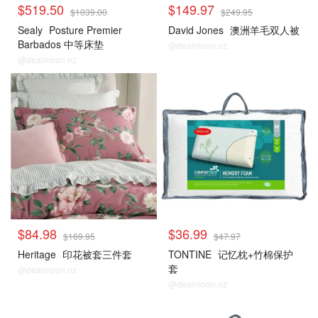
$519.50
$149.97
$1039.00
$249.95
Sealy
Posture Premier
David Jones
澳洲羊毛双人被
Barbados 中等床垫
@dealmoon.nz
@dealmoon.nz
$84.98
$36.99
$169.95
$47.97
Heritage
印花被套三件套
TONTINE
记忆枕+竹棉保护
套
@dealmoon.nz
@dealmoon.nz