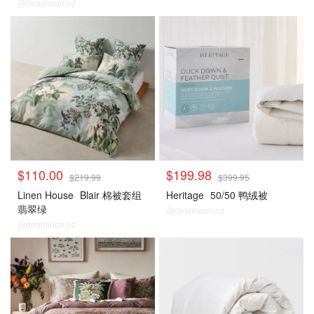
@dealmoon.nz
$110.00
$199.98
$219.99
$399.95
Linen House
Blair 棉被套组
Heritage
50/50 鸭绒被
翡翠绿
@dealmoon.nz
@dealmoon.nz