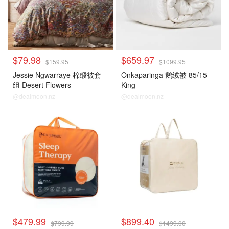
$79.98
$659.97
$159.95
$1099.95
Jessie Ngwarraye 棉缎被套
Onkaparinga 鹅绒被 85/15
组 Desert Flowers
King
@dealmoon.nz
@dealmoon.nz
$479.99
$899.40
$799.99
$1499.00