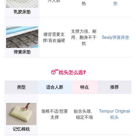
汗人群
热
垫
乳胶床垫
支撑力强、耐
腰背需要支
用、翻身不干
Sealy
弹簧
床垫
撑/喜欢偏硬
扰
弹簧床垫
😴枕头怎么选❓
类型
适合人群
特点
推荐
颈椎不适/想要
贴合头颈、
Tempur Original
支撑
稳定不塌
枕头
记忆棉枕