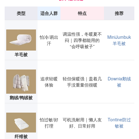
类型
适合人群
特点
推荐
调温性强，冬暖夏不
怕冷/易出
MiniJumbuk
闷｜四季都能用的
汗
羊毛被
“会呼吸被子”
羊毛被
追求轻暖
轻但保暖强｜盖着几
Downia鹅绒
体验
乎没重量但很暖
被
鹅绒/鸭绒被
怕过敏/好
可机洗耐用｜懒人友
Tontine防过
打理
好、日常好用
敏被
纤维被