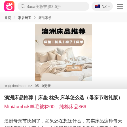
🇳🇿
Sasa美妆护肤3.5折
NZ
lululemon折扣上新
SSENSE年中2.5折
FreshBeauty好价汇总
Cettire降价+叠9折
WWS Coles超市实拍
viagogo二手票捡漏
Myer超级周末
The Outnet奢牌1折起
David Jones 3折起
Flannels大牌1折
Perfumes Club护肤1折
AMIRO面罩$251
Amazon折扣汇总
eToro入金$200送$50
Amazon数码好物
ICONIC本周7.5折
ThedoubleF高奢地板价
Moose Knuckles 6折
丝芙兰5折起
EUFY摄像头$98
Selenichast首饰2折
Trip机票酒店促销
YSL送5件彩妆礼
Amazon家居好物
Amazon美妆护肤
雅漾大喷$8
过敏原检测盒$33
伊索独家赠50ml沐浴露
科颜氏高保湿面霜$29
SEALIFE海洋馆门票6折
丝塔芙大白罐$16
订阅Newsletter送香薰
Cult Beauty 6.8折
Harrods圣诞日历$525
LN-CC奢牌私促3折
d'Alba空姐喷雾$16
EVE LOM套装£56
Bernardelli独家4折
Adore Beauty 6折起
CT圣诞日历
Mytheresa奢品2.7折
Luxury Escapes 9折
Currentbody美容仪$881
MOON Garden Live
Roborock扫地机$649
Tingo Life水杯$24
Valentino官网5折
CR洗护套装$23
修丽可4件套$159
Myer彩妆2件7折
GANNI官网4.5折
Stylevana韩妆4折
Tessabit高奢8.5折
OGX洗发水$11
Amazon阿德莱德次日达
卡诗8.5折+赠礼
Philips Hue灯具8折
首页
家居厨卫
床品家纺
来自
dealmoon.nz
05-10更新
澳洲床品推荐｜床垫 枕头 床单怎么选（母亲节送礼版）
MiniJumbuk羊毛被$200，纯棉床品$69
澳洲母亲节快到了，如果还在想送什么，其实床品这种每天