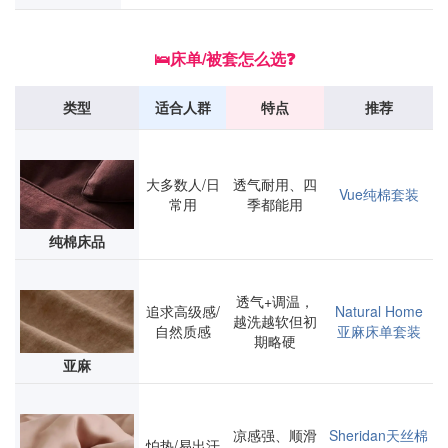
🛌床单/被套怎么选❓
类型
适合人群
特点
推荐
大多数人/日
透气耐用、四
Vue纯棉套装
常用
季都能用
纯棉床品
透气+调温，
追求高级感/
Natural Home
越洗越软但初
自然质感
亚麻床单套装
期略硬
亚麻
凉感强、顺滑
Sheridan天丝棉
怕热/易出汗