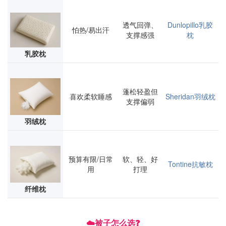
透气回弹、
Dunlopillo乳胶
怕热/易出汗
支撑感强
枕
乳胶枕
蓬松轻盈但
喜欢柔软睡感
Sheridan羽绒枕
支撑偏弱
羽绒枕
预算有限/日常
软、轻、好
Tontine抗敏枕
用
打理
纤维枕
☁️被子怎么选❓