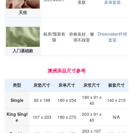
亲肤
床单套装
天丝
租房/预算有
价格友好、够
Dreamaker纤维
限
用不踩雷
套装
入门基础款
澳洲床品尺寸参考
类型
床垫尺寸
床单尺寸
床笠尺寸
被套尺寸
190 x 91 x
Single
92 x 188
180 x 254
140 x 210
40
King Singl
203 x 91 x
107 x 203
180 x 270
N/A
e
40
203 x 107