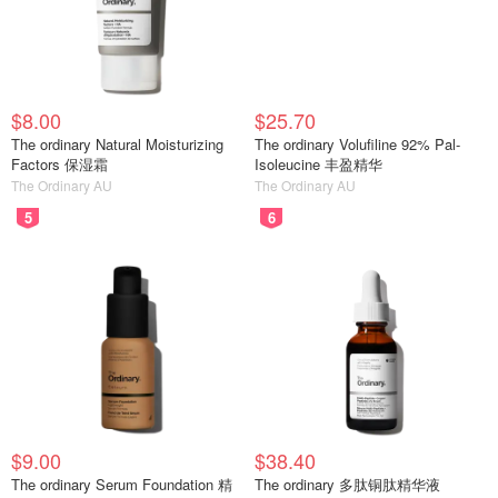
$8.00
$25.70
The ordinary Natural Moisturizing
The ordinary Volufiline 92% Pal-
Factors 保湿霜
Isoleucine 丰盈精华
The Ordinary AU
The Ordinary AU
5
6
$9.00
$38.40
The ordinary Serum Foundation 精
The ordinary 多肽铜肽精华液