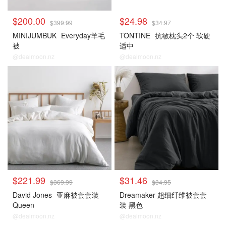
$200.00
$24.98
$399.99
$34.97
MINIJUMBUK
Everyday羊毛
TONTINE
抗敏枕头2个 软硬
被
适中
@dealmoon.nz
@dealmoon.nz
$221.99
$31.46
$369.99
$34.95
David Jones
亚麻被套套装
Dreamaker 超细纤维被套套
Queen
装 黑色
@dealmoon.nz
@dealmoon.nz