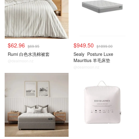
$62.96
$949.50
$69.95
$1899.00
Rumi 白色水洗棉被套
Sealy
Posture Luxe
Mauritius 羊毛床垫
@dealmoon.nz
@dealmoon.nz