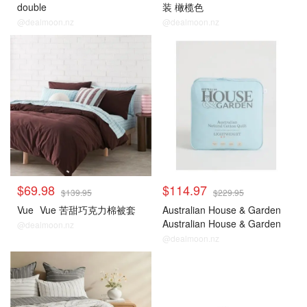
double
装 橄榄色
@dealmoon.nz
@dealmoon.nz
$69.98
$114.97
$139.95
$229.95
Vue
Vue 苦甜巧克力棉被套
Australian House & Garden
Australian House & Garden
@dealmoon.nz
Cool纯棉被
@dealmoon.nz