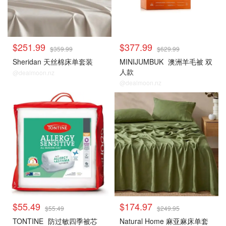
$251.99
$377.99
$359.99
$629.99
Sheridan 天丝棉床单套装
MINIJUMBUK
澳洲羊毛被 双
人款
@dealmoon.nz
@dealmoon.nz
$55.49
$174.97
$55.49
$249.95
TONTINE
防过敏四季被芯
Natural Home 麻亚麻床单套