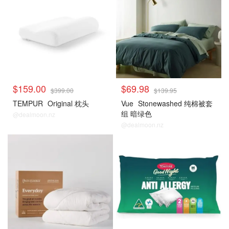
$159.00
$69.98
$399.00
$139.95
TEMPUR
Original 枕头
Vue
Stonewashed 纯棉被套
组 暗绿色
@dealmoon.nz
@dealmoon.nz