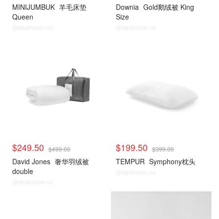
MINIJUMBUK
羊毛床垫
Downia
Gold鹅绒被 King
Queen
Size
@dealmoon.nz
@dealmoon.nz
$249.50
$199.50
$499.00
$399.00
David Jones
奢华羽绒被
TEMPUR
Symphony枕头
double
@dealmoon.nz
@dealmoon.nz