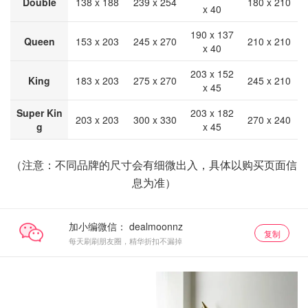
Double
138 x 188
239 x 254
180 x 210
x 40
190 x 137
Queen
153 x 203
245 x 270
210 x 210
x 40
203 x 152
King
183 x 203
275 x 270
245 x 210
x 45
Super Kin
203 x 182
203 x 203
300 x 330
270 x 240
g
x 45
（注意：不同品牌的尺寸会有细微出入，具体以购买页面信
息为准）
加小编微信：
复制
每天刷刷朋友圈，精华折扣不漏掉