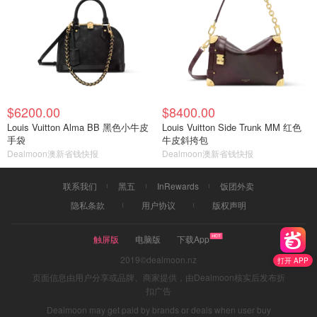
$6200.00
$8400.00
Louis Vuitton Alma BB 黑色小牛皮
Louis Vuitton Side Trunk MM 红色
手袋
牛皮斜挎包
Dealmoon澳新省钱快报
Dealmoon澳新省钱快报
联系我们
黑五
InRewards
饭团外卖
隐私条款
用户协议
版权声明
触屏版
电脑版
下载App
2019©dealmoon.nz
打开 APP
页面信息由用户分享或品牌、商家提供，由Dealmoon核实后发布折
扣广告
Dealmoon may get paid by brands or deals when user buy