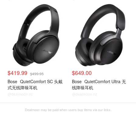
$419.99
$649.00
$499.95
Bose
QuietComfort SC 头戴
Bose
QuietComfort Ultra 无
式无线降噪耳机
线降噪耳机
@dealmoon.nz
@dealmoon.nz
Dealmoon may be paid when users buy items via our links.