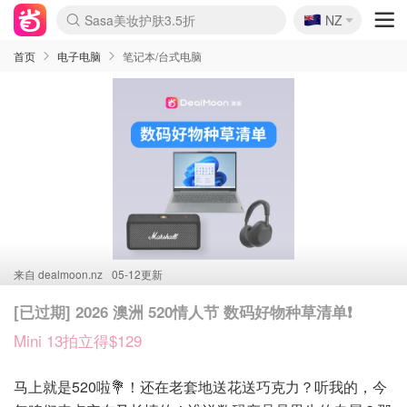
🇳🇿
Sasa美妆护肤3.5折
NZ
lululemon折扣上新
SSENSE年中2.5折
FreshBeauty好价汇总
Cettire降价+叠9折
WWS Coles超市实拍
viagogo二手票捡漏
Myer超级周末
The Outnet奢牌1折起
David Jones 3折起
Flannels大牌1折
Perfumes Club护肤1折
AMIRO面罩$251
Amazon折扣汇总
eToro入金$200送$50
Amazon数码好物
ICONIC本周7.5折
ThedoubleF高奢地板价
Moose Knuckles 6折
丝芙兰5折起
EUFY摄像头$98
Selenichast首饰2折
Trip机票酒店促销
YSL送5件彩妆礼
Amazon家居好物
Amazon美妆护肤
雅漾大喷$8
过敏原检测盒$33
伊索独家赠50ml沐浴露
科颜氏高保湿面霜$29
SEALIFE海洋馆门票6折
丝塔芙大白罐$16
订阅Newsletter送香薰
Cult Beauty 6.8折
Harrods圣诞日历$525
LN-CC奢牌私促3折
d'Alba空姐喷雾$16
EVE LOM套装£56
Bernardelli独家4折
Adore Beauty 6折起
CT圣诞日历
Mytheresa奢品2.7折
Luxury Escapes 9折
Currentbody美容仪$881
MOON Garden Live
Roborock扫地机$649
Tingo Life水杯$24
Valentino官网5折
CR洗护套装$23
修丽可4件套$159
Myer彩妆2件7折
GANNI官网4.5折
Stylevana韩妆4折
Tessabit高奢8.5折
OGX洗发水$11
Amazon阿德莱德次日达
卡诗8.5折+赠礼
Philips Hue灯具8折
首页
电子电脑
笔记本/台式电脑
来自
dealmoon.nz
05-12更新
[已过期] 2026 澳洲 520情人节 数码好物种草清单❗
Mini 13拍立得$129
马上就是520啦💐！还在老套地送花送巧克力？听我的，今