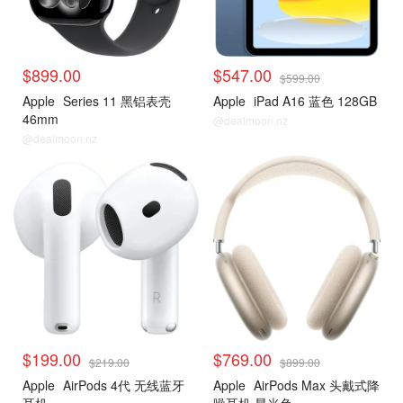
$899.00
$547.00
$599.00
Apple
Series 11 黑铝表壳
Apple
iPad A16 蓝色 128GB
46mm
@dealmoon.nz
@dealmoon.nz
$199.00
$769.00
$219.00
$899.00
Apple
AirPods 4代 ​​​​​​​无线蓝牙
Apple
AirPods Max 头戴式降