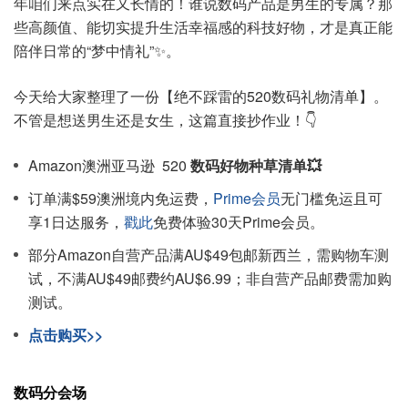
年咱们来点实在又长情的！谁说数码产品是男生的专属？那
些高颜值、能切实提升生活幸福感的科技好物，才是真正能
陪伴日常的“梦中情礼”✨。
今天给大家整理了一份【绝不踩雷的520数码礼物清单】。
不管是想送男生还是女生，这篇直接抄作业！👇
Amazon澳洲亚马逊 520
数码好物种草清单💥
订单满$59澳洲境内免运费，
Prime会员
无门槛免运且可
享1日达服务，
戳此
免费体验30天Prime会员。
部分Amazon自营产品满AU$49包邮新西兰，需购物车测
试，不满AU$49邮费约AU$6.99；非自营产品邮费需加购
测试。
点击购买>>
数码分会场