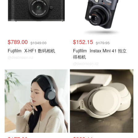
$789.00
$152.15
$1349.00
$179.95
Fujifilm
X-HF1 数码相机
Fujifilm
Instax Mini 41 拍立
得相机
@dealmoon.nz
@dealmoon.nz