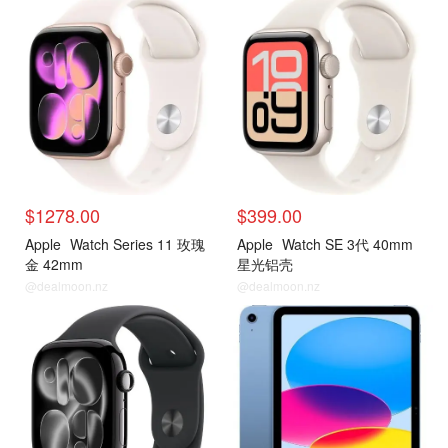
$1278.00
$399.00
Apple
Watch Series 11 玫瑰
Apple
Watch SE 3代 40mm
金 42mm
星光铝壳
@dealmoon.nz
@dealmoon.nz