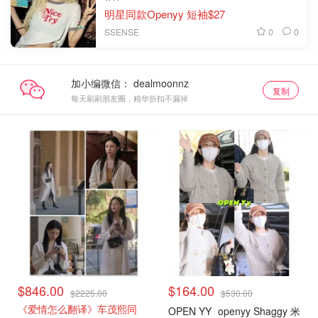
明星同款Openyy 短袖$27
0
0
SSENSE
加小编微信：
复制
每天刷刷朋友圈，精华折扣不漏掉
$846.00
$164.00
$2225.00
$530.00
《爱情怎么翻译》车茂熙同
OPEN YY
openyy Shaggy 米