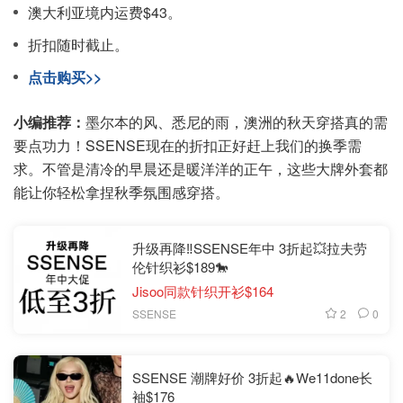
澳大利亚境内运费$43。
折扣随时截止。
点击购买>>
小编推荐：
墨尔本的风、悉尼的雨，澳洲的秋天穿搭真的需
要点功力！SSENSE现在的折扣正好赶上我们的换季需
求。不管是清冷的早晨还是暖洋洋的正午，这些大牌外套都
能让你轻松拿捏秋季氛围感穿搭。
升级再降‼️SSENSE年中 3折起💥拉夫劳
伦针织衫$189🐎
Jisoo同款针织开衫$164
2
0
SSENSE
SSENSE 潮牌好价 3折起🔥We11done长
袖$176