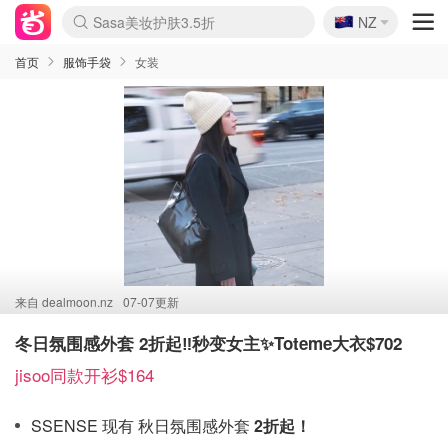
🇳🇿
Sasa美妆护肤3.5折
NZ
lululemon折扣上新
SSENSE年中3折
FreshBeauty好价汇总
Cettire降价+叠9折
Farfetch折上8折
WWS Coles超市实拍
viagogo二手票捡漏
Myer清仓1折起
The Outnet奢牌1折起
David Jones 3折起
Flannels大牌1折
Perfumes Club护肤1折
AMIRO返校季6.2折
Oweek抽奖送Airpods
Amazon折扣汇总
eToro入金$200送$50
Amazon数码好物
ICONIC本周7.5折
ThedoubleF高奢地板价
Moose Knuckles 6折
丝芙兰5折起
EUFY官网3.7折起
Selenichast首饰2折
Trip机票酒店促销
YSL送5件彩妆礼
Amazon家居好物
BIGBANG巡演开票
David Jones时尚3折
Amazon美妆护肤
雅漾大喷$8
过敏原检测盒$33
伊索独家赠50ml沐浴露
科颜氏清仓3折
SEALIFE海洋馆门票6折
丝塔芙大白罐$16
订阅Newsletter送香薰
Cult Beauty 6.8折
Harrods圣诞日历2.3折
LN-CC奢牌私促3折
d'Alba空姐喷雾$16
EVE LOM套装逆天2折
Bernardelli独家4折
Adore Beauty 6折起
CT圣诞日历
Mytheresa奢品2.7折
Luxury Escapes 9折
Currentbody美容仪9折
卡诗9折+赠4件礼
MOON Garden Live
ALLSAINTS美衣3折
Roborock扫地机3.7折
Tingo Life水杯$24
Valentino官网5折
CR洗发护发6.3折
首页
服饰手袋
女装
来自
dealmoon.nz
07-07更新
冬日氛围感外套 2折起‼️秒变女主✨Toteme大衣$702
jisoo同款开衫$164
SSENSE 现有 秋日氛围感外套
2折起！