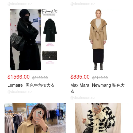
@dealmoon.nz
@dealmoon.nz
$1566.00
$835.00
$3480.00
$2140.00
Lemaire
黑色牛角扣大衣
Max Mara
Newmang 驼色大
衣
@dealmoon.nz
@dealmoon.nz