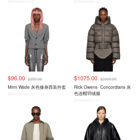
@dealmoon.nz
@dealmoon.nz
$96.00
$1075.00
$355.00
$3360.00
Mimi Wade 灰色修身西装外套
Rick Owens
Concordians 灰
色连帽羽绒服
@dealmoon.nz
@dealmoon.nz