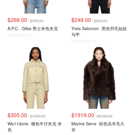
$268.00
$248.00
$765.00
$855.00
A.P.C.
Giles 男士米色夹克
Yves Salomon
黑色羽毛短款
马甲
@dealmoon.nz
@dealmoon.nz
$305.00
$1919.00
$1450.00
$6190.00
We11done
褪色牛仔夹克 米
Marine Serre
棕色羔羊毛大
色
衣