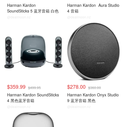
Harman Kardon
Harman Kardon
Aura Studio
SoundSticks 5 蓝牙音箱 白色
4 音箱
@dealmoon.nz
@dealmoon.nz
$359.99
$278.00
$499.95
$360.00
Harman Kardon SoundSticks
Harman Kardon Onyx Studio
4 黑色蓝牙音箱
9 蓝牙音箱 黑色
@dealmoon.nz
@dealmoon.nz