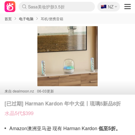
🇳🇿
Sasa美妆护肤3.5折
NZ
lululemon折扣上新
SSENSE年中2.5折
FreshBeauty好价汇总
Cettire降价+叠9折
WWS Coles超市实拍
viagogo二手票捡漏
Myer超级周末
The Outnet奢牌1折起
David Jones 3折起
Flannels大牌1折
Perfumes Club护肤1折
AMIRO面罩$251
Amazon折扣汇总
eToro入金$200送$50
Amazon数码好物
ICONIC本周7.5折
ThedoubleF高奢地板价
Moose Knuckles 6折
丝芙兰5折起
EUFY摄像头$98
Selenichast首饰2折
Trip机票酒店促销
YSL送5件彩妆礼
Amazon家居好物
Amazon美妆护肤
雅漾大喷$8
过敏原检测盒$33
伊索独家赠50ml沐浴露
科颜氏高保湿面霜$29
SEALIFE海洋馆门票6折
丝塔芙大白罐$16
订阅Newsletter送香薰
Cult Beauty 6.8折
Harrods圣诞日历$525
LN-CC奢牌私促3折
d'Alba空姐喷雾$16
EVE LOM套装£56
Bernardelli独家4折
Adore Beauty 6折起
CT圣诞日历
Mytheresa奢品2.7折
Luxury Escapes 9折
Currentbody美容仪$881
MOON Garden Live
Roborock扫地机$649
Tingo Life水杯$24
Valentino官网5折
CR洗护套装$23
修丽可4件套$159
Myer彩妆2件7折
GANNI官网4.5折
Stylevana韩妆4折
Tessabit高奢8.5折
OGX洗发水$11
Amazon阿德莱德次日达
卡诗8.5折+赠礼
Philips Hue灯具8折
首页
电子电脑
耳机/便携音箱
来自
dealmoon.nz
06-03更新
[已过期] Harman Kardon 年中大促丨琉璃5新品8折
水晶5代$399
Amazon澳洲亚马逊 现有 Harman Kardon
低至5折。