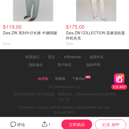
$119.00
$175.00
Zara ZW 系列牛仔长裤 中腰阔腿
Zara ZW COLLECTION 亚麻混纺轰
炸机夹克
Zara
Zara
联系我们
黑五
InRewards
饭团外卖
隐私条款
用户协议
版权声明
触屏版
电脑版
下载App
2019©dealmoon.nz
打开 APP
页面信息由用户分享或品牌、商家提供，由Dealmoon核实后发布折
扣广告
Dealmoon may get paid by brands or deals when user buy
through links
立即购买
评论
1
打开 APP