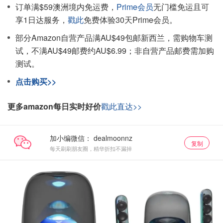
订单满$59澳洲境内免运费，
Prime会员
无门槛免运且可
享1日达服务，
戳此
免费体验30天Prime会员。
部分Amazon自营产品满AU$49包邮新西兰，需购物车测
试，不满AU$49邮费约AU$6.99；非自营产品邮费需加购
测试。
点击购买>>
更多amazon每日实时好价
戳此直达>>
加小编微信：
复制
每天刷刷朋友圈，精华折扣不漏掉