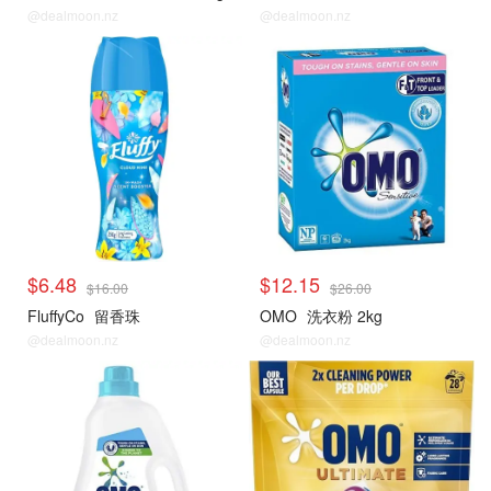
@dealmoon.nz
@dealmoon.nz
$6.48
$12.15
$16.00
$26.00
FluffyCo
留香珠
OMO
洗衣粉 2kg
@dealmoon.nz
@dealmoon.nz