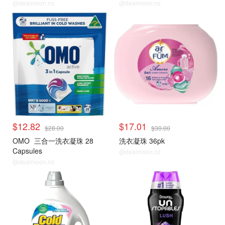
@dealmoon.nz
@dealmoon.nz
$12.82
$17.01
$28.00
$30.00
OMO
三合一洗衣凝珠 28
洗衣凝珠 36pk
Capsules
@dealmoon.nz
@dealmoon.nz