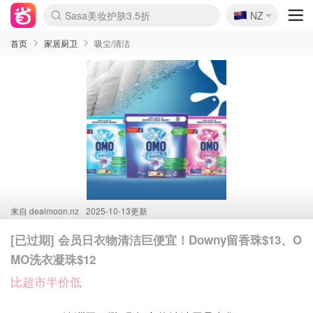
🇳🇿
Sasa美妆护肤3.5折
NZ
lululemon折扣上新
SSENSE年中3折
FreshBeauty好价汇总
Cettire降价+叠9折
Farfetch折上8折
WWS Coles超市实拍
viagogo二手票捡漏
Myer清仓1折起
The Outnet奢牌1折起
David Jones 3折起
Flannels大牌1折
Perfumes Club护肤1折
AMIRO返校季6.2折
Oweek抽奖送Airpods
Amazon折扣汇总
eToro入金$200送$50
Amazon数码好物
ICONIC本周7.5折
ThedoubleF高奢地板价
Moose Knuckles 6折
丝芙兰5折起
EUFY官网3.7折起
Selenichast首饰2折
Trip机票酒店促销
YSL送5件彩妆礼
Amazon家居好物
BIGBANG巡演开票
David Jones时尚3折
Amazon美妆护肤
雅漾大喷$8
过敏原检测盒$33
伊索独家赠50ml沐浴露
科颜氏清仓3折
SEALIFE海洋馆门票6折
丝塔芙大白罐$16
订阅Newsletter送香薰
Cult Beauty 6.8折
Harrods圣诞日历2.3折
LN-CC奢牌私促3折
d'Alba空姐喷雾$16
EVE LOM套装逆天2折
Bernardelli独家4折
Adore Beauty 6折起
CT圣诞日历
Mytheresa奢品2.7折
Luxury Escapes 9折
Currentbody美容仪9折
MOON Garden Live
ALLSAINTS美衣3折
Roborock扫地机3.7折
Tingo Life水杯$24
Valentino官网5折
CR洗发护发6.3折
首页
家居厨卫
吸尘/清洁
来自
dealmoon.nz
2025-10-13更新
[已过期] 会员日衣物清洁巨便宜！Downy留香珠$13、O
MO洗衣凝珠$12
比超市半价低