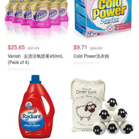
$25.65
$9.71
$57.00
$24.00
Vanish
去渍活氧喷雾450mL
Cold Power洗衣粉
(Pack of 6)
@dealmoon.nz
@dealmoon.nz