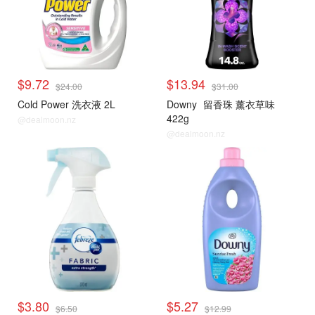
$9.72
$13.94
$24.00
$31.00
Cold Power 洗衣液 2L
Downy
留香珠 薰衣草味
422g
@dealmoon.nz
@dealmoon.nz
$3.80
$5.27
$6.50
$12.99