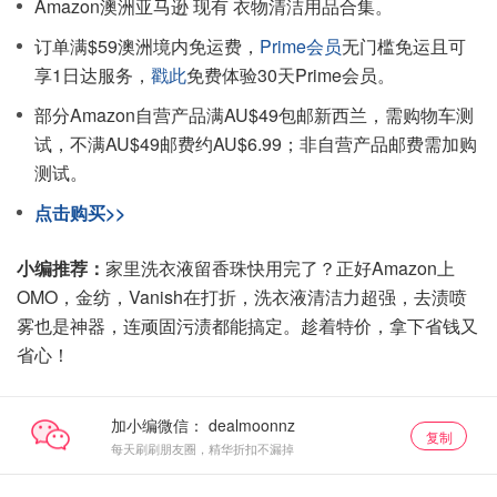
Amazon澳洲亚马逊 现有 衣物清洁用品合集。
订单满$59澳洲境内免运费，
Prime会员
无门槛免运且可
享1日达服务，
戳此
免费体验30天Prime会员。
部分Amazon自营产品满AU$49包邮新西兰，需购物车测
试，不满AU$49邮费约AU$6.99；非自营产品邮费需加购
测试。
点击购买>>
小编推荐：
家里洗衣液留香珠快用完了？正好Amazon上
OMO，金纺，Vanish在打折，洗衣液清洁力超强，去渍喷
雾也是神器，连顽固污渍都能搞定。趁着特价，拿下省钱又
省心！
加小编微信：
复制
每天刷刷朋友圈，精华折扣不漏掉