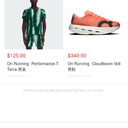
$125.00
$340.00
On Running
Performance-T
On Running
Cloudboom Volt
Terra 男装
男鞋
@dealmoon.nz
@dealmoon.nz
Dealmoon may be paid when users buy items via our links.