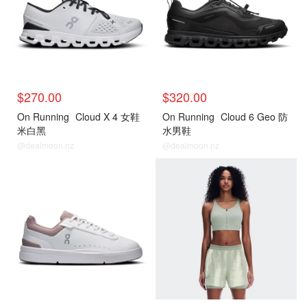
$270.00
$320.00
On Running
Cloud X 4 女鞋
On Running
Cloud 6 Geo 防
米白黑
水男鞋
@dealmoon.nz
@dealmoon.nz