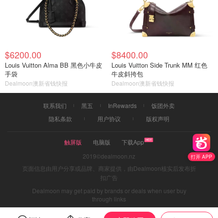
$6200.00
$8400.00
Louis Vuitton Alma BB 黑色小牛皮
Louis Vuitton Side Trunk MM 红色
手袋
牛皮斜挎包
Dealmoon澳新省钱快报
Dealmoon澳新省钱快报
联系我们
黑五
InRewards
饭团外卖
隐私条款
用户协议
版权声明
触屏版
电脑版
下载App
2019©dealmoon.nz
打开 APP
页面信息由用户分享或品牌、商家提供，由Dealmoon核实后发布折
扣广告
Dealmoon may get paid by brands or deals when user buy
through links