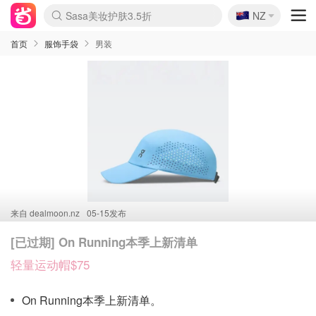
🇳🇿
Sasa美妆护肤3.5折
NZ
lululemon折扣上新
SSENSE年中2.5折
FreshBeauty好价汇总
Cettire降价+叠9折
WWS Coles超市实拍
viagogo二手票捡漏
Myer超级周末
The Outnet奢牌1折起
David Jones 3折起
Flannels大牌1折
Perfumes Club护肤1折
AMIRO面罩$251
Amazon折扣汇总
eToro入金$200送$50
Amazon数码好物
ICONIC本周7.5折
ThedoubleF高奢地板价
Moose Knuckles 6折
丝芙兰5折起
EUFY摄像头$98
Selenichast首饰2折
Trip机票酒店促销
YSL送5件彩妆礼
Amazon家居好物
Amazon美妆护肤
雅漾大喷$8
过敏原检测盒$33
伊索独家赠50ml沐浴露
科颜氏高保湿面霜$29
SEALIFE海洋馆门票6折
丝塔芙大白罐$16
订阅Newsletter送香薰
Cult Beauty 6.8折
Harrods圣诞日历$525
LN-CC奢牌私促3折
d'Alba空姐喷雾$16
EVE LOM套装£56
Bernardelli独家4折
Adore Beauty 6折起
CT圣诞日历
Mytheresa奢品2.7折
Luxury Escapes 9折
Currentbody美容仪$881
MOON Garden Live
Roborock扫地机$649
Tingo Life水杯$24
Valentino官网5折
CR洗护套装$23
修丽可4件套$159
Myer彩妆2件7折
GANNI官网4.5折
Stylevana韩妆4折
Tessabit高奢8.5折
OGX洗发水$11
Amazon阿德莱德次日达
卡诗8.5折+赠礼
Philips Hue灯具8折
首页
服饰手袋
男装
来自
dealmoon.nz
05-15发布
[已过期] On Running本季上新清单
轻量运动帽$75
On Running本季上新清单。