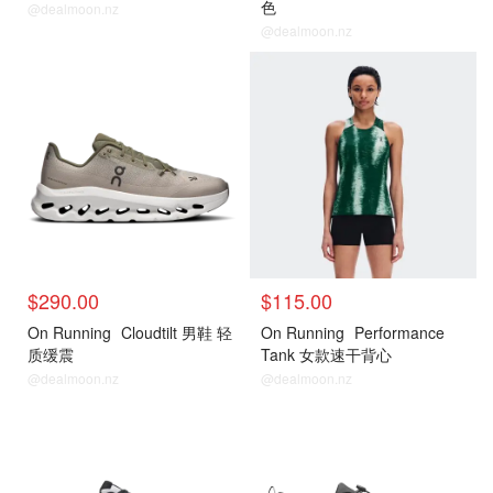
色
@dealmoon.nz
@dealmoon.nz
$290.00
$115.00
On Running
Cloudtilt 男鞋 轻
On Running
Performance
质缓震
Tank 女款速干背心
@dealmoon.nz
@dealmoon.nz