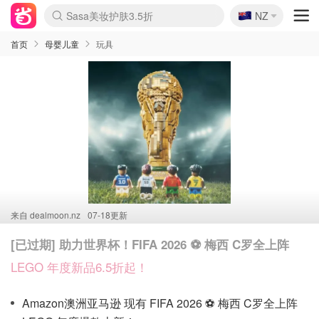
🇳🇿
Sasa美妆护肤3.5折
NZ
lululemon折扣上新
SSENSE年中3折
FreshBeauty好价汇总
Cettire降价+叠9折
WWS Coles超市实拍
viagogo二手票捡漏
Myer超级周末1折
The Outnet奢牌1折起
David Jones 3折起
Flannels大牌1折
Perfumes Club护肤1折
AMIRO返校季6.2折
Amazon折扣汇总
eToro入金$200送$50
Amazon数码好物
ICONIC本周7.5折
ThedoubleF高奢地板价
Moose Knuckles 6折
丝芙兰5折起
EUFY官网3.7折起
Selenichast首饰2折
Trip机票酒店促销
YSL送5件彩妆礼
Amazon家居好物
Amazon美妆护肤
雅漾大喷$8
过敏原检测盒$33
伊索独家赠50ml沐浴露
科颜氏清仓3折
SEALIFE海洋馆门票6折
丝塔芙大白罐$16
订阅Newsletter送香薰
Cult Beauty 6.8折
Harrods圣诞日历2.3折
LN-CC奢牌私促3折
d'Alba空姐喷雾$16
EVE LOM套装逆天2折
Bernardelli独家4折
Adore Beauty 6折起
CT圣诞日历
Mytheresa奢品2.7折
Luxury Escapes 9折
Currentbody美容仪9折
MOON Garden Live
Roborock扫地机3.7折
Tingo Life水杯$24
Valentino官网5折
CR洗发护发6.3折
修丽可套装7.4折
Myer彩妆2件7折
GANNI官网4.5折
Stylevana韩妆4折
Tessabit高奢8.5折
OGX洗护4折
Amazon阿德莱德次日达
卡诗8.5折+赠礼
Philips Hue灯具8折
首页
母婴儿童
玩具
来自
dealmoon.nz
07-18更新
[已过期] 助力世界杯！FIFA 2026 ⚽️ 梅西 C罗全上阵
LEGO 年度新品6.5折起！
Amazon澳洲亚马逊 现有 FIFA 2026 ⚽️ 梅西 C罗全上阵