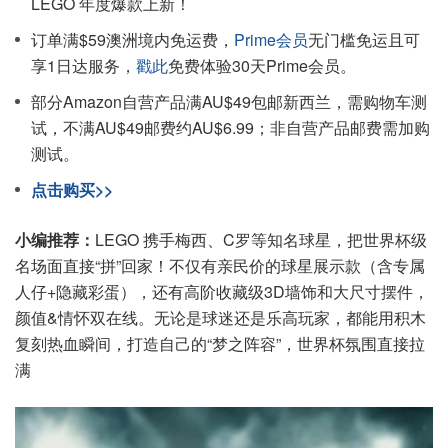
LEGO 年度爆款上新！
订单满$59澳洲境内免运费，
Prime会员
无门槛免运且可
享1日达服务，
戳此
免费体验30天Prime会员。
部分Amazon自营产品满AU$49包邮新西兰，需购物车测
试，不满AU$49邮费约AU$6.99；非自营产品邮费需加购
测试。
点击购买>>
小编推荐：
LEGO 携手梅西、C罗等知名球星，把世界杯级
名场面直接“拼”回家！不仅有亲民价的球星展示款（含专属
人仔+隐藏彩蛋），还有高阶收藏级3D墙饰和大尺寸摆件，
颜值&情怀双在线。无论是球迷还是乐高玩家，都能用积木
复刻热血瞬间，打造自己的“梦之阵容”，世界杯氛围直接拉
满