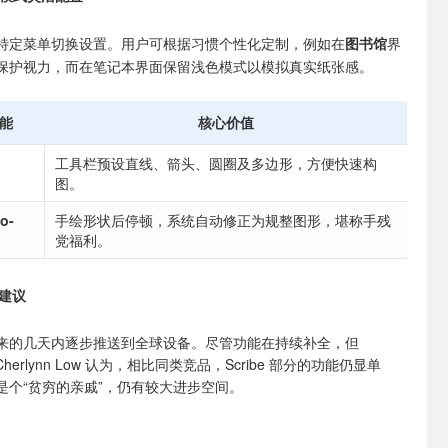
特定菜单切换设置。用户可根据习惯个性化定制，例如在
图书馆
界
保护视力，而在笔记本界面保留浅色模式以模拟真实纸张感。
能
核心价值
工具栏预设直线、箭头、圆圈及多边形，方便快速构
图。
o-
手绘形状后停顿，系统自动修正为规整图形，堪称手残
党福利。
建议
来的几天内逐步推送到全球设备。尽管功能在持续补全，但
员 Cherlynn Low 认为，相比同类竞品，Scribe 部分的功能仍显单
是个“贫穷的亲戚”，仍有较大进步空间。