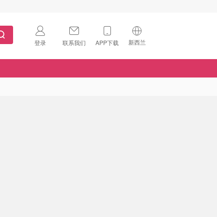
新西兰
登录
联系我们
APP下载
🇺🇸
美国
🇨🇳
中国
🇨🇦
加拿大
扫码下载 App
🇬🇧
英国
Download on the
App Store
🇩🇪
德国
Download the
Android App
🇫🇷
法国
🇮🇹
意大利
🇦🇺
澳洲