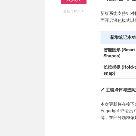
去购买
更新于05-04
新版系统支持针对
面开启深色模式以
新增笔记本功
智能图形 (Smart
Shapes)
长按捕捉 (Hold-t
snap)
🖊️
主编点评与选购
本次更新将在接下
Engadget 评论
薄，在部分领域像