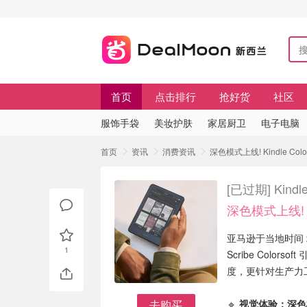
首页
点击排行
抢好货
社区
服饰手袋
美妆护肤
家居厨卫
电子电脑
首页
资讯
消费资讯
深色模式上线! Kindle Col
[已过期]
Kind
深色模式上线!
亚马逊于当地时间
1
Scribe Col
度，更针对生产力
去购买
🔹
视觉体验：深色