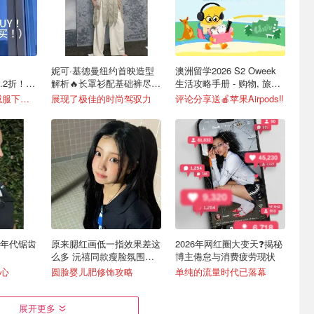
！
妮可·基德曼纽约首映造型
澳洲留学2026 S2 Oweek
3.2折！科
解析🔥长罩衫配基础裤尽显
生活攻略手册 - 购物, 旅游,
9折
优雅
生活, 美食
lululemon多款羽绒服下折扣！
展现了极佳的时尚驾驭力
评论分享送🍎苹果Airpods‼️
 年代锯齿
原来腮红画低一指效果差这
2026年网红圈大变天❓揭秘
么多 沅禧同款瘦脸氛围感
博主倦怠与消费疲劳现状
画法
心
圆脸婴儿肥修饰攻略
单纯的流量时代已落幕
展开更多