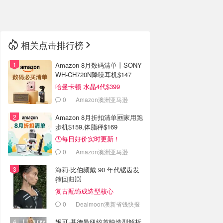
🇳🇿
新西兰
相关点击排行榜
Amazon 8月数码清单丨SONY
WH-CH720N降噪耳机$147
哈曼卡顿 水晶4代$399
0
Amazon澳洲亚马逊
Amazon 8月折扣清单🆕家用跑
步机$159,体脂秤$169
🕒每日好价实时更新！
0
Amazon澳洲亚马逊
海莉·比伯频戴 90 年代锯齿发
箍回归💥
复古配饰成造型核心
0
Dealmoon澳新省钱快报
妮可·基德曼纽约首映造型解析