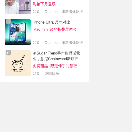
彩妆下月登场
0
Dealmoon澳新省钱快报
iPhone Ultra 尺寸对比
iPad mini 级的折叠屏体验
0
Dealmoon澳新省钱快报
🍧Sugar Trend手作甜品试营
业，悉尼Chatswood新店开
业！
免费甜品+限定伴手礼领取
0
吃喝玩乐