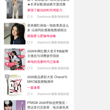
🔥长罩衫配基础裤尽显优雅
展现了极佳的时尚驾驭力
0
Dealmoon澳新省钱快报
原来腮红画低一指效果差这么
多 沅禧同款瘦脸氛围感画法
圆脸婴儿肥修饰攻略
0
Dealmoon澳新省钱快报
2026年网红圈大变天❓揭秘博
主倦怠与消费疲劳现状
单纯的流量时代已落幕
0
Dealmoon澳新省钱快报
2026新品唇彩大赏 Chanel与
MAC镜面唇釉测评
一篇速看
0
Dealmoon澳新省钱快报
PRADA 2026早秋趋势预览：
赞达亚代言新香，电光紫色系