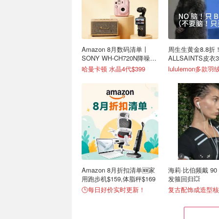
Amazon 8月数码清单丨
周生生黄金8.8折
SONY WH-CH720N降噪耳
ALLSAINTS皮衣
机$147
颜氏高保湿套装3.
哈曼卡顿 水晶4代$399
Amazon 8月折扣清单🆕家
海莉·比伯频戴 90
用跑步机$159,体脂秤$169
发箍回归💥
🕒每日好价实时更新！
复古配饰成造型核