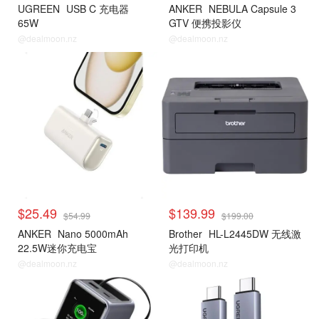
UGREEN
USB C 充电器
ANKER
NEBULA Capsule 3
65W
GTV 便携投影仪
@dealmoon.nz
@dealmoon.nz
$25.49
$139.99
$54.99
$199.00
ANKER
Nano 5000mAh
Brother
HL-L2445DW 无线激
22.5W迷你充电宝
光打印机
@dealmoon.nz
@dealmoon.nz