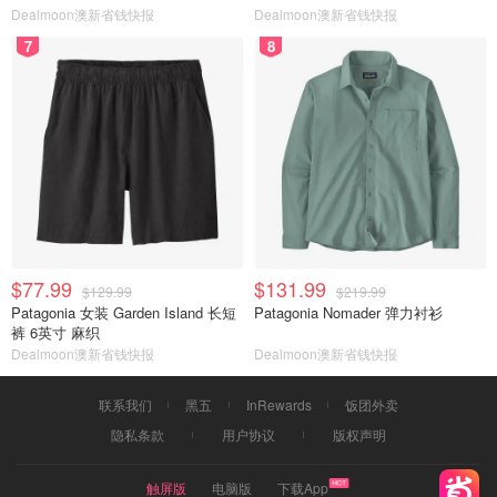
Dealmoon澳新省钱快报
Dealmoon澳新省钱快报
7
8
$77.99
$131.99
$129.99
$219.99
Patagonia 女装 Garden Island 长短
Patagonia Nomader 弹力衬衫
裤 6英寸 麻织
Dealmoon澳新省钱快报
Dealmoon澳新省钱快报
联系我们
黑五
InRewards
饭团外卖
隐私条款
用户协议
版权声明
触屏版
电脑版
下载App