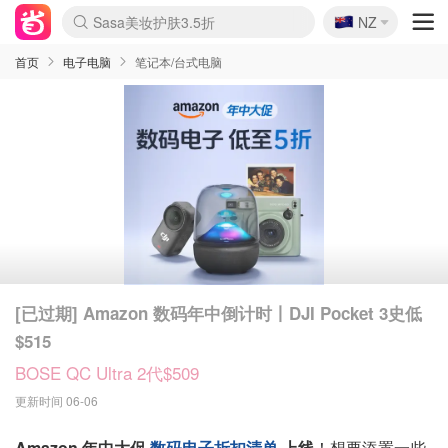
🇳🇿
Sasa美妆护肤3.5折
NZ
lululemon折扣上新
SSENSE年中3折
FreshBeauty好价汇总
Cettire降价+叠9折
Farfetch折上8折
WWS Coles超市实拍
viagogo二手票捡漏
Myer清仓1折起
The Outnet奢牌1折起
David Jones 3折起
Flannels大牌1折
Perfumes Club护肤1折
AMIRO返校季6.2折
Oweek抽奖送Airpods
Amazon折扣汇总
eToro入金$200送$50
Amazon数码好物
ICONIC本周7.5折
ThedoubleF高奢地板价
Moose Knuckles 6折
丝芙兰5折起
EUFY官网3.7折起
Selenichast首饰2折
Trip机票酒店促销
YSL送5件彩妆礼
Amazon家居好物
BIGBANG巡演开票
David Jones时尚3折
Amazon美妆护肤
雅漾大喷$8
过敏原检测盒$33
伊索独家赠50ml沐浴露
科颜氏清仓3折
SEALIFE海洋馆门票6折
丝塔芙大白罐$16
订阅Newsletter送香薰
Cult Beauty 6.8折
Harrods圣诞日历2.3折
LN-CC奢牌私促3折
d'Alba空姐喷雾$16
EVE LOM套装逆天2折
Bernardelli独家4折
Adore Beauty 6折起
CT圣诞日历
Mytheresa奢品2.7折
Luxury Escapes 9折
Currentbody美容仪9折
卡诗9折+赠4件礼
MOON Garden Live
ALLSAINTS美衣3折
Roborock扫地机3.7折
Tingo Life水杯$24
Valentino官网5折
CR洗发护发6.3折
首页
电子电脑
笔记本/台式电脑
[已过期] Amazon 数码年中倒计时丨DJI Pocket 3史低
$515
BOSE QC Ultra 2代$509
更新时间 06-06
Amazon 年中大促
数码电子折扣清单
上线
！想要添置一些