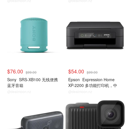
@dealmoon.nz
@dealmoon.nz
$76.00
$54.00
$99.00
$99.00
Sony
SRS-XB100 无线便携
Epson
Expression Home
蓝牙音箱
XP-2200 多功能打印机，中
型，黑色，C11CK67501
@dealmoon.nz
@dealmoon.nz