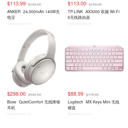
$113.99
$113.00
$165.00
$159.00
ANKER
24,000mAh 140W充
TP-LINK
AX3000 双频 Wi-Fi
电宝
6无线路由器
@dealmoon.nz
@dealmoon.nz
$298.00
$88.99
$549.00
$179.95
Bose
QuietComfort 无线降噪
Logitech
MX Keys Mini 无线
耳机
键盘
@dealmoon.nz
@dealmoon.nz