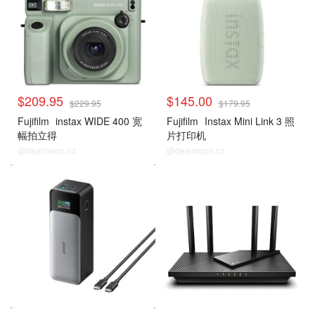
$209.95
$145.00
$229.95
$179.95
Fujifilm
instax WIDE 400 宽
Fujifilm
Instax Mini Link 3 照
幅拍立得
片打印机
@dealmoon.nz
@dealmoon.nz