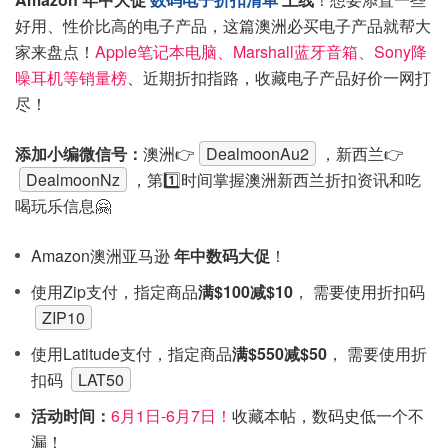
好用、性价比高的电子产品，这篇澳洲必买电子产品就帮大
家来盘点！
Apple笔记本电脑、Marshall蓝牙音箱、Sony降
噪耳机等销量榜
、近期折扣指路，收藏电子产品好价一网打
尽！
添加小编微信号：
澳洲👉
DealmoonAu2
，新西兰👉
DealmoonNz
，第1️⃣时间掌握澳洲新西兰折扣资讯和吃
喝玩乐信息🤗
Amazon澳洲亚马逊
年中数码大促
！
使用Zip支付，指定商品
满$100减$10
， 需要使用折扣码
ZIP10
使用Latitude支付，指定商品
满$550减$50
， 需要使用折
扣码
LAT50
活动时间：
6月1日-6月7日！
收藏本帖，数码史低一个不
漏！