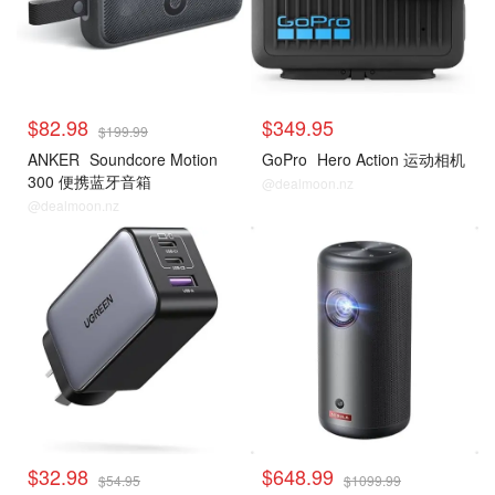
$82.98
$349.95
$199.99
ANKER
Soundcore Motion
GoPro
Hero Action 运动相机
300 便携蓝牙音箱
@dealmoon.nz
@dealmoon.nz
$32.98
$648.99
$54.95
$1099.99