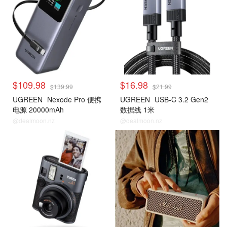
$109.98
$16.98
$139.99
$21.99
UGREEN
Nexode Pro 便携
UGREEN
USB-C 3.2 Gen2
电源 20000mAh
数据线 1米
@dealmoon.nz
@dealmoon.nz