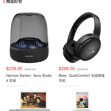
精选好货
$239.95
$298.00
$399.00
$549.00
Harman Kardon
Aura Studio
Bose
QuietComfort 无线降噪
4 音箱
耳机
@dealmoon.nz
@dealmoon.nz