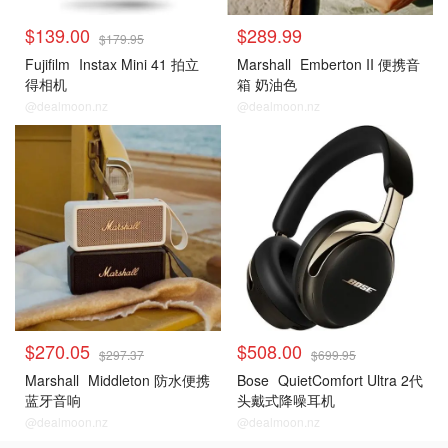
$139.00
$289.99
$179.95
Fujifilm
Instax Mini 41 拍立
Marshall
Emberton II 便携音
得相机
箱 奶油色
@dealmoon.nz
@dealmoon.nz
$270.05
$508.00
$297.37
$699.95
Marshall
Middleton 防水便携
Bose
QuietComfort Ultra 2代
蓝牙音响
头戴式降噪耳机
@dealmoon.nz
@dealmoon.nz