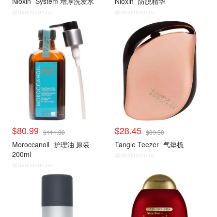
Nioxin
System 增厚洗发水
Nioxin
防脱精华
@dealmoon.nz
@dealmoon.nz
$80.99
$28.45
$111.00
$39.50
Moroccanoil
护理油 原装
Tangle Teezer
气垫梳
200ml
@dealmoon.nz
@dealmoon.nz