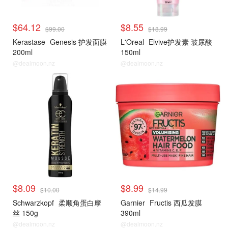
$64.12
$8.55
$99.00
$18.99
Kerastase
Genesis 护发面膜
L'Oreal
Elvive护发素 玻尿酸
200ml
150ml
@dealmoon.nz
@dealmoon.nz
$8.09
$8.99
$10.00
$14.99
Schwarzkopf
柔顺角蛋白摩
Garnier
Fructis 西瓜发膜
丝 150g
390ml
@dealmoon.nz
@dealmoon.nz