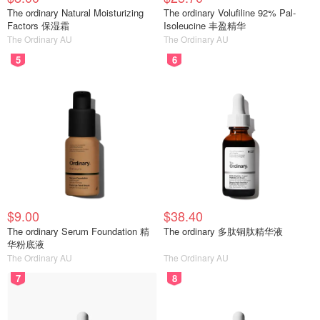
The ordinary Natural Moisturizing
The ordinary Volufiline 92% Pal-
Factors 保湿霜
Isoleucine 丰盈精华
The Ordinary AU
The Ordinary AU
5
6
$9.00
$38.40
The ordinary Serum Foundation 精
The ordinary 多肽铜肽精华液
华粉底液
The Ordinary AU
The Ordinary AU
7
8