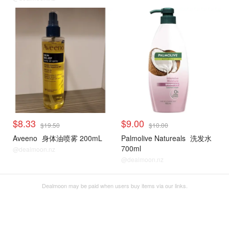
$8.33
$9.00
$19.50
$10.00
Aveeno
身体油喷雾 200mL
Palmolive Natureals
洗发水
700ml
@dealmoon.nz
@dealmoon.nz
Dealmoon may be paid when users buy items via our links.