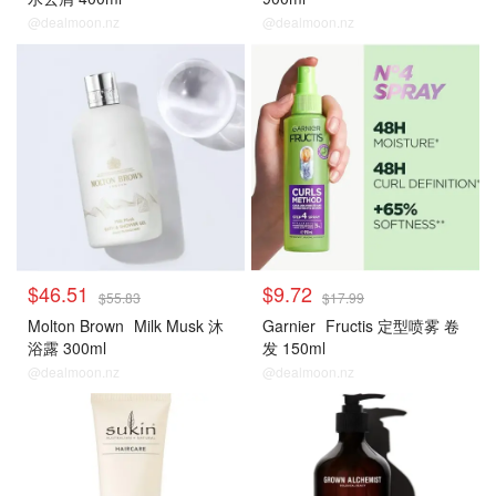
@dealmoon.nz
@dealmoon.nz
$46.51
$9.72
$55.83
$17.99
Molton Brown
Milk Musk 沐
Garnier
Fructis 定型喷雾 卷
浴露 300ml
发 150ml
@dealmoon.nz
@dealmoon.nz