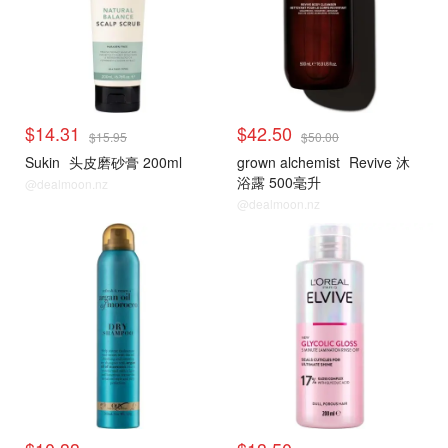
$14.31
$42.50
$15.95
$50.00
Sukin
头皮磨砂膏 200ml
grown alchemist
Revive 沐
浴露 500毫升
@dealmoon.nz
@dealmoon.nz