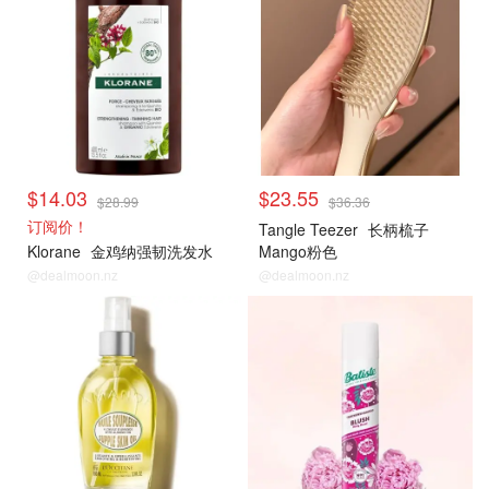
$14.03
$23.55
$28.99
$36.36
订阅价！
Tangle Teezer
长柄梳子
Klorane
金鸡纳强韧洗发水
Mango粉色
@dealmoon.nz
@dealmoon.nz