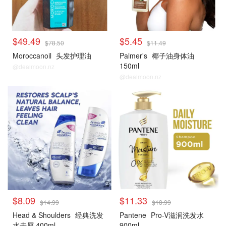
$49.49
$5.45
$78.50
$11.49
Moroccanoil
头发护理油
Palmer's
椰子油身体油
150ml
@dealmoon.nz
@dealmoon.nz
$8.09
$11.33
$14.99
$18.99
Head & Shoulders
经典洗发
Pantene
Pro-V滋润洗发水
水去屑 400ml
900ml