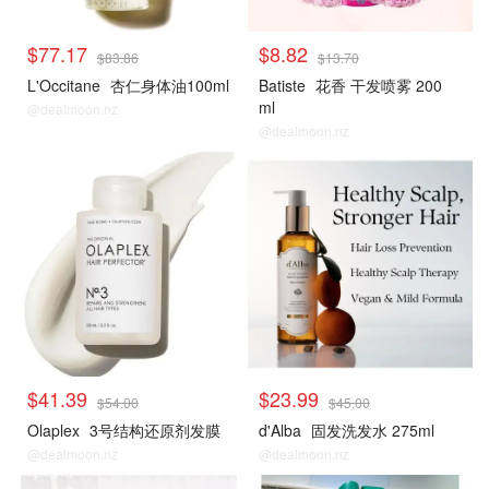
$77.17
$8.82
$83.86
$13.70
L'Occitane
杏仁身体油100ml
Batiste
花香 干发喷雾 200
ml
@dealmoon.nz
@dealmoon.nz
$41.39
$23.99
$54.00
$45.00
Olaplex
3号结构还原剂发膜
d'Alba
固发洗发水 275ml
@dealmoon.nz
@dealmoon.nz