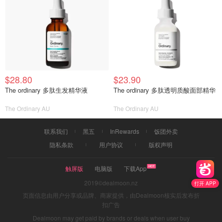
$28.80
$23.90
The ordinary 多肽生发精华液
The ordinary 多肽透明质酸面部精华
The Ordinary AU
The Ordinary AU
联系我们
黑五
InRewards
饭团外卖
隐私条款
用户协议
版权声明
触屏版
电脑版
下载App
2019©dealmoon.nz
打开 APP
页面信息由用户分享或品牌、商家提供，由Dealmoon核实后发布折
扣广告
Dealmoon may get paid by brands or deals when user buy