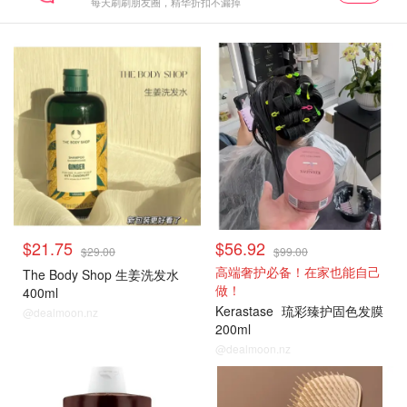
每天刷刷朋友圈，精华折扣不漏掉
$21.75
$56.92
$29.00
$99.00
高端奢护必备！在家也能自己
The Body Shop 生姜洗发水
做！
400ml
Kerastase
琉彩臻护固色发膜
@dealmoon.nz
200ml
@dealmoon.nz