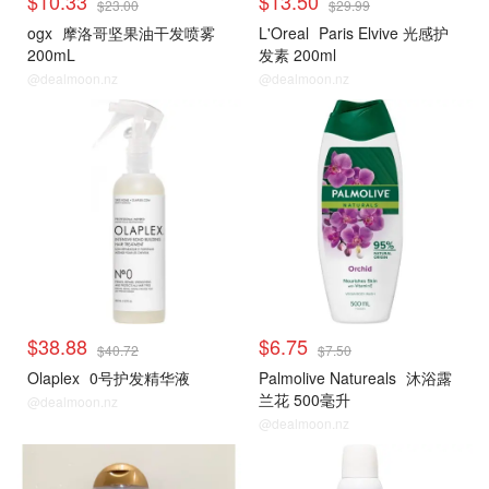
$10.33
$13.50
$23.00
$29.99
ogx
摩洛哥坚果油干发喷雾
L'Oreal
Paris Elvive 光感护
200mL
发素 200ml
@dealmoon.nz
@dealmoon.nz
$38.88
$6.75
$40.72
$7.50
Olaplex
0号护发精华液
Palmolive Natureals
沐浴露
兰花 500毫升
@dealmoon.nz
@dealmoon.nz