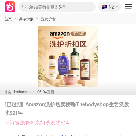
🇳🇿
Sasa美妆护肤3.5折
NZ
lululemon折扣上新
SSENSE年中2.5折
FreshBeauty好价汇总
Cettire降价+叠9折
WWS Coles超市实拍
viagogo二手票捡漏
Myer超级周末
The Outnet奢牌1折起
David Jones 3折起
Flannels大牌1折
Perfumes Club护肤1折
AMIRO面罩$251
Amazon折扣汇总
eToro入金$200送$50
Amazon数码好物
ICONIC本周7.5折
ThedoubleF高奢地板价
Moose Knuckles 6折
丝芙兰5折起
EUFY摄像头$98
Selenichast首饰2折
Trip机票酒店促销
YSL送5件彩妆礼
Amazon家居好物
Amazon美妆护肤
雅漾大喷$8
过敏原检测盒$33
伊索独家赠50ml沐浴露
科颜氏高保湿面霜$29
SEALIFE海洋馆门票6折
丝塔芙大白罐$16
订阅Newsletter送香薰
Cult Beauty 6.8折
Harrods圣诞日历$525
LN-CC奢牌私促3折
d'Alba空姐喷雾$16
EVE LOM套装£56
Bernardelli独家4折
Adore Beauty 6折起
CT圣诞日历
Mytheresa奢品2.7折
Luxury Escapes 9折
Currentbody美容仪$881
MOON Garden Live
Roborock扫地机$649
Tingo Life水杯$24
Valentino官网5折
CR洗护套装$23
修丽可4件套$159
Myer彩妆2件7折
GANNI官网4.5折
Stylevana韩妆4折
Tessabit高奢8.5折
OGX洗发水$11
Amazon阿德莱德次日达
卡诗8.5折+赠礼
Philips Hue灯具8折
首页
美妆护肤
洗发护发
来自
dealmoon.nz
06-04更新
[已过期] Amazon洗护热卖榜📚Thebodyshop生姜洗发
水$21🫚
卡诗发膜$56 康如洗发水$14