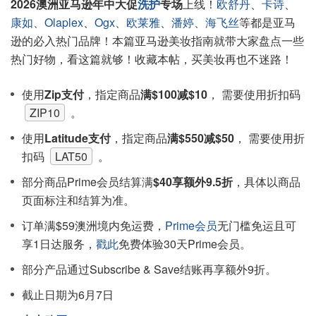
2026澳洲亚马逊年中大促
洗护
专场
上线！
欧舒丹
、
卡诗
、
康如
、
Olaplex
、
Ogx
、
欧莱雅
、
潘婷
、
海飞丝
等都是亚马
逊的必入热门品牌！本篇亚马逊美妆指南就带大家盘点一些
热门好物，看这篇就够！收藏本帖，买美妆再也不迷路！
使用
Zip支付
，指定商品
满$100减$10
， 需要使用折扣码
ZIP10
。
使用
Latitude支付
，指定商品
满$550减$50
， 需要使用折
扣码
LAT50
。
部分商品Prime会员结算满
$40享额外9.5折
，具体以商品
页面标注和结算为准。
订单满$59澳洲境内免运费，
Prime会员
无门槛免运且可
享1日达服务，
戳此
免费体验30天Prime会员。
部分产品通过Subscribe & Save结账再享额外9折。
截止日期为6月7日