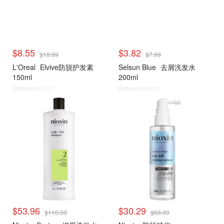
$8.55
$3.82
$18.99
$7.99
L'Oreal
Elvive防脱护发素
Selsun Blue
去屑洗发水
150ml
200ml
@dealmoon.nz
@dealmoon.nz
$53.96
$30.29
$110.00
$69.00