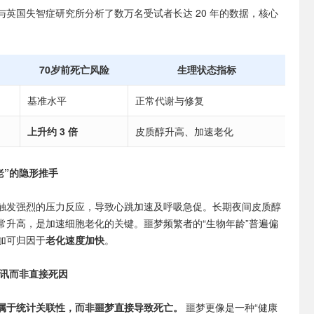
与英国失智症研究所分析了数万名受试者长达 20 年的数据，核心
70岁前死亡风险
生理状态指标
基准水平
正常代谢与修复
上升约 3 倍
皮质醇升高、加速老化
老”的隐形推手
触发强烈的压力反应，导致心跳加速及呼吸急促。长期夜间皮质醇
常升高，是加速细胞老化的关键。噩梦频繁者的“生物年龄”普遍偏
加可归因于
老化速度加快
。
讯而非直接死因
属于统计关联性，而非噩梦直接导致死亡。
噩梦更像是一种“健康