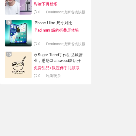
彩妆下月登场
0
Dealmoon澳新省钱快报
iPhone Ultra 尺寸对比
iPad mini 级的折叠屏体验
0
Dealmoon澳新省钱快报
🍧Sugar Trend手作甜品试营
业，悉尼Chatswood新店开
业！
免费甜品+限定伴手礼领取
0
吃喝玩乐