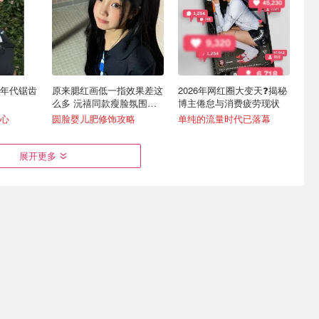
 年代锯齿
原来腮红画低一指效果差这
2026年网红圈大变天❓揭秘
么多 沅禧同款瘦脸氛围感
博主倦怠与消费疲劳现状
画法
心
圆脸婴儿肥修饰攻略
单纯的流量时代已落幕
展开更多
尺寸对比
iPhone 顶部下拉手势迎来
南欧野火告急 30万人撤离‼️
重大变动
库克宣布紧急驰援
的折叠屏体验
iOS 27 强推 Siri AI
Apple 将为提供捐赠支持