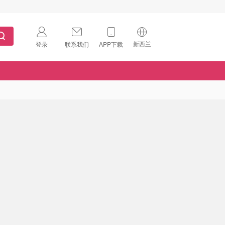
新西兰
登录
联系我们
APP下载
🇺🇸
美国
🇨🇳
中国
🇨🇦
加拿大
扫码下载 App
🇬🇧
英国
Download on the
App Store
🇩🇪
德国
Download the
Android App
🇫🇷
法国
🇮🇹
意大利
🇦🇺
澳洲