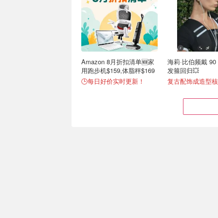
Amazon 8月折扣清单🆕家
海莉·比伯频戴 90
用跑步机$159,体脂秤$169
发箍回归💥
🕒每日好价实时更新！
复古配饰成造型核
2026新品唇彩大赏 Chanel
iPhone Ultra 
与MAC镜面唇釉测评
一篇速看
iPad mini 级