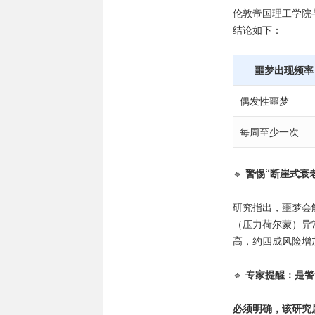
伦敦帝国理工学院
结论如下：
噩梦出现频率
偶发性噩梦
每周至少一次
🔹
警惕“断崖式衰
研究指出，噩梦会
（压力荷尔蒙）异
高，约四成风险增
🔹
专家提醒：是警
必须明确，该研究