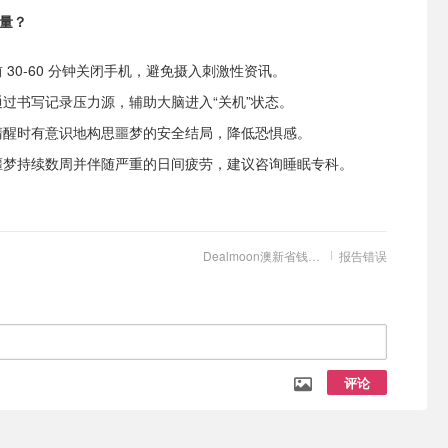
量？
 30-60 分钟关闭手机，避免摄入刺激性资讯。
通过书写记录压力源，辅助大脑进入“关机”状态。
清醒时有意识地构思噩梦的安全结局，降低恐惧感。
噩梦持续数周并伴随严重的日间疲劳，建议咨询睡眠专科。
Dealmoon澳新省钱快报
报告错误
评论