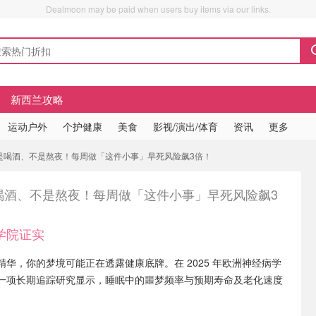
Dealmoon may be paid when users buy items via our links.
新西兰攻略
运动户外
个护健康
美食
影视/演出/体育
资讯
更多
是喝酒、不是熬夜！每周做「这件小事」早死风险飙3倍！
喝酒、不是熬夜！每周做「这件小事」早死风险飙3
学院证实
华，你的梦境可能正在透露健康底牌。在 2025 年欧洲神经病学
一项长期追踪研究显示，睡眠中的噩梦频率与预期寿命及老化速度