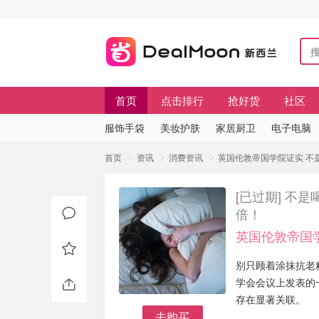
首页
点击排行
抢好货
社区
服饰手袋
美妆护肤
家居厨卫
电子电脑
首页
资讯
消费资讯
英国伦敦帝国学院证实 不
[已过期]
不是
倍！
英国伦敦帝国
别只顾着涂抹抗老精
学会会议上发表的
存在显著关联。
去购买