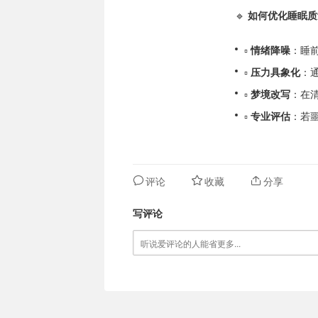
🔹
如何优化睡眠质
▫️
情绪降噪
：睡前
▫️
压力具象化
：
▫️
梦境改写
：在
▫️
专业评估
：若
评论
收藏
分享
写评论