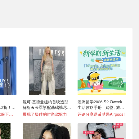
！
妮可·基德曼纽约首映造型
澳洲留学2026 S2 Oweek
3.2折！科
解析🔥长罩衫配基础裤尽显
生活攻略手册 - 购物, 旅游,
9折
优雅
生活, 美食
lululemon多款羽绒服下折扣！
展现了极佳的时尚驾驭力
评论分享送🍎苹果Airpods‼️