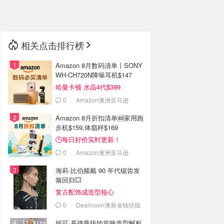
🇳🇿
新西兰
相关点击排行榜
Amazon 8月数码清单丨SONY
WH-CH720N降噪耳机$147
哈曼卡顿 水晶4代$399
0
Amazon澳洲亚马逊
Amazon 8月折扣清单🆕家用跑
步机$159,体脂秤$169
🕒每日好价实时更新！
0
Amazon澳洲亚马逊
海莉·比伯频戴 90 年代锯齿发
箍回归💥
复古配饰成造型核心
0
Dealmoon澳新省钱快报
妮可·基德曼纽约首映造型解析