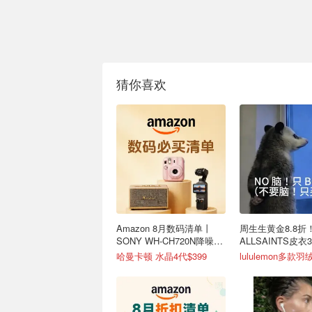
猜你喜欢
Amazon 8月数码清单丨
周生生黄金8.8折
SONY WH-CH720N降噪耳
ALLSAINTS皮衣
机$147
颜氏高保湿套装3.
哈曼卡顿 水晶4代$399