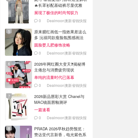
🔥长罩衫配基础裤尽显优雅
展现了极佳的时尚驾驭力
0
Dealmoon澳新省钱快报
原来腮红画低一指效果差这么
多 沅禧同款瘦脸氛围感画法
圆脸婴儿肥修饰攻略
0
Dealmoon澳新省钱快报
2026年网红圈大变天❓揭秘博
主倦怠与消费疲劳现状
单纯的流量时代已落幕
0
Dealmoon澳新省钱快报
2026新品唇彩大赏 Chanel与
MAC镜面唇釉测评
一篇速看
0
Dealmoon澳新省钱快报
PRADA 2026早秋趋势预览：
赞达亚代言新香，电光紫色系