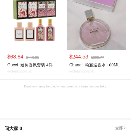
$68.64
$244.53
$110.35
$309.77
Gucci
迷你香氛套装 4件
Chanel
粉邂逅香水 100ML
@dealmoon.nz
@dealmoon.nz
Dealmoon may be paid when users buy items via our links.
问大家
0
全部