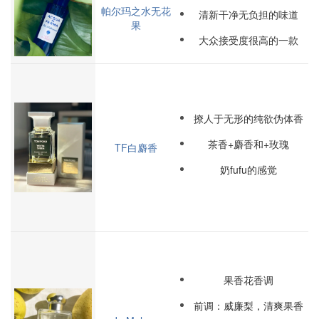
帕尔玛之水
无花
清新干净无负担的味道
果
大众接受度很高的一款
撩人于无形的纯欲伪体香
茶香+麝香和+玫瑰
TF
白麝香
奶fufu的感觉
果香花香调
前调：威廉梨，清爽果香