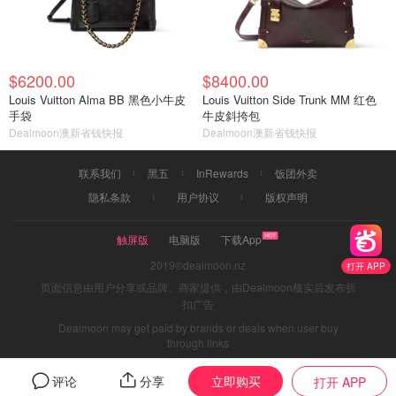
$6200.00
$8400.00
Louis Vuitton Alma BB 黑色小牛皮
Louis Vuitton Side Trunk MM 红色
手袋
牛皮斜挎包
Dealmoon澳新省钱快报
Dealmoon澳新省钱快报
联系我们
黑五
InRewards
饭团外卖
隐私条款
用户协议
版权声明
触屏版
电脑版
下载App
2019©dealmoon.nz
打开 APP
页面信息由用户分享或品牌、商家提供，由Dealmoon核实后发布折
扣广告
Dealmoon may get paid by brands or deals when user buy
through links
立即购买
评论
分享
打开 APP