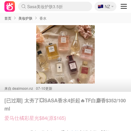
🇳🇿
Sasa美妆护肤3.5折
NZ
lululemon折扣上新
SSENSE年中2.5折
FreshBeauty好价汇总
Cettire降价+叠9折
WWS Coles超市实拍
viagogo二手票捡漏
Myer超级周末
The Outnet奢牌1折起
David Jones 3折起
Flannels大牌1折
Perfumes Club护肤1折
AMIRO面罩$251
Amazon折扣汇总
eToro入金$200送$50
Amazon数码好物
ICONIC本周7.5折
ThedoubleF高奢地板价
Moose Knuckles 6折
丝芙兰5折起
EUFY摄像头$98
Selenichast首饰2折
Trip机票酒店促销
YSL送5件彩妆礼
Amazon家居好物
Amazon美妆护肤
雅漾大喷$8
过敏原检测盒$33
伊索独家赠50ml沐浴露
科颜氏高保湿面霜$29
SEALIFE海洋馆门票6折
丝塔芙大白罐$16
订阅Newsletter送香薰
Cult Beauty 6.8折
Harrods圣诞日历$525
LN-CC奢牌私促3折
d'Alba空姐喷雾$16
EVE LOM套装£56
Bernardelli独家4折
Adore Beauty 6折起
CT圣诞日历
Mytheresa奢品2.7折
Luxury Escapes 9折
Currentbody美容仪$881
MOON Garden Live
Roborock扫地机$649
Tingo Life水杯$24
Valentino官网5折
CR洗护套装$23
修丽可4件套$159
Myer彩妆2件7折
GANNI官网4.5折
Stylevana韩妆4折
Tessabit高奢8.5折
OGX洗发水$11
Amazon阿德莱德次日达
卡诗8.5折+赠礼
Philips Hue灯具8折
首页
美妆护肤
香水
来自
dealmoon.nz
07-10更新
[已过期] 太夯了💥SASA香水4折起🔥TF白麝香$352/100
ml
爱马仕橘彩星光$84(原$165)