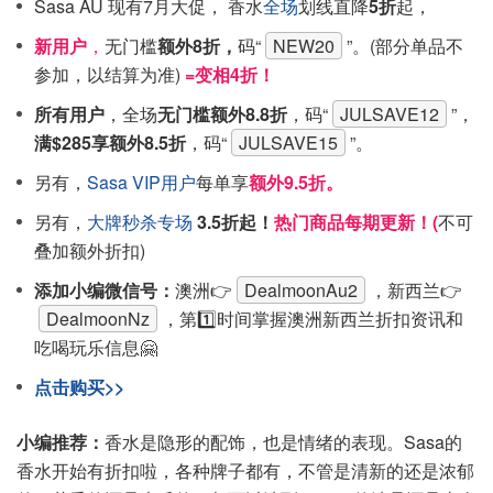
Sasa AU 现有
7月
大促， 香水
全场
划线直降
5折
起，
新用户
，
无门槛
额外8折，
码“
NEW20
”。(部分单品不
参加，以结算为准)
=变相4折！
所有用户
，
全场
无门槛额外8.8折
，码“
JULSAVE12
”，
满$285享额外8.5折
，码“
JULSAVE15
”。
另有，
Sasa VIP用户
每单享
额外9.5折。
另有，
大牌秒杀专场
3.5折起！
热门商品每期更新！(
不可
叠加额外折扣)
添加小编微信号：
澳洲👉
DealmoonAu2
，新西兰👉
DealmoonNz
，第1️⃣时间掌握澳洲新西兰折扣资讯和
吃喝玩乐信息🤗
点击购买>>
小编推荐：
香水是隐形的配饰，也是情绪的表现。Sasa的
香水开始有折扣啦，各种牌子都有，不管是清新的还是浓郁