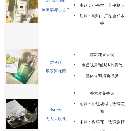
Jo Malone
中调：小苍兰，英伦格调
英国梨与小苍兰
后调：琥珀、广藿香和木
香
清新花果香调
爱马仕
木质味道和淡淡的香气
尼罗河花园
整体香调清新细腻
香木质花香调
前调：粉红胡椒，玫瑰花
Byredo
瓣
无人区玫瑰
中调：树莓花、玫瑰原精