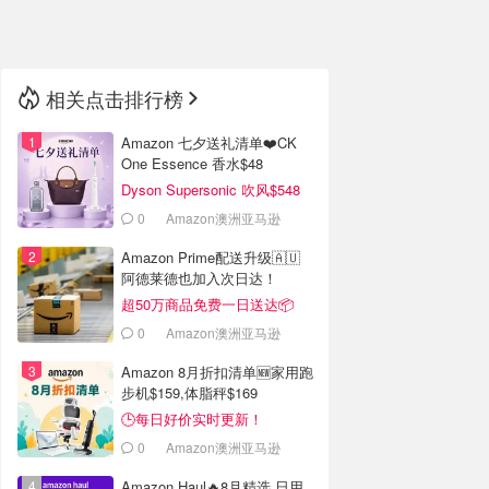
🇳🇿
新西兰
相关点击排行榜
Amazon 七夕送礼清单❤️CK
One Essence 香水$48
Dyson Supersonic 吹风$548
0
Amazon澳洲亚马逊
Amazon Prime配送升级🇦🇺
阿德莱德也加入次日达！
超50万商品免费一日送达📦
0
Amazon澳洲亚马逊
Amazon 8月折扣清单🆕家用跑
步机$159,体脂秤$169
🕒每日好价实时更新！
0
Amazon澳洲亚马逊
Amazon Haul🔥8月精选 日用