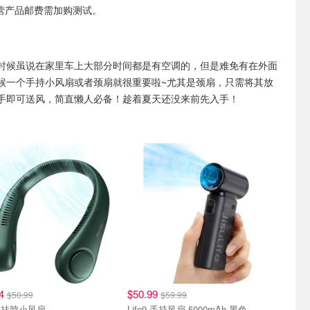
非自营产品邮费需加购测试。
时候虽说在家里车上大部分时间都是有空调的，但是难免有在外面
候一个手持小风扇或者颈扇就很重要啦~尤其是颈扇，只需将其放
手即可送风，简直懒人必备！趁着夏天还没来前先入手！
34
$50.99
$50.99
$59.99
式挂脖小风扇
Life9 手持风扇 5000mAh 黑色