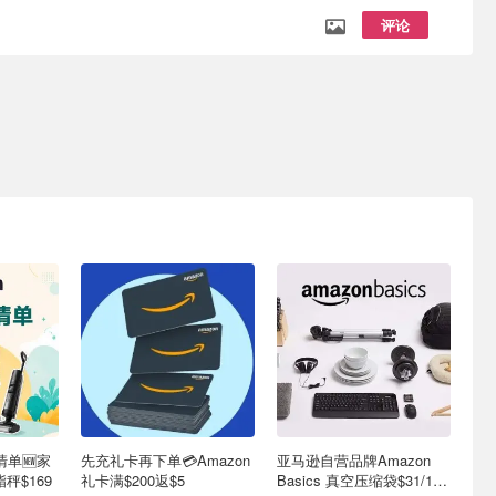
评论
清单🆕家
先充礼卡再下单💳Amazon
亚马逊自营品牌Amazon
秤$169
礼卡满$200返$5
Basics 真空压缩袋$31/15