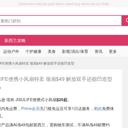
Dealmoon may be paid when users buy items via our links.
新西兰攻略
运动户外
个护健康
美食
影视/演出/体育
资讯
更多
ULIFE便携小风扇特卖 颈扇$49 解放双手还能凹造型
ULIFE便携小风扇特卖 颈扇$49 解放双手还能凹造型
0
马逊 现有 JISULIFE便携式小风扇
$20起
。
境内免运费，
Prime会员
无门槛免运且可享1日达服务，
戳此
免费体
员。
自营产品满AU$49包邮新西兰，需购物车测试，不满AU$49邮费约