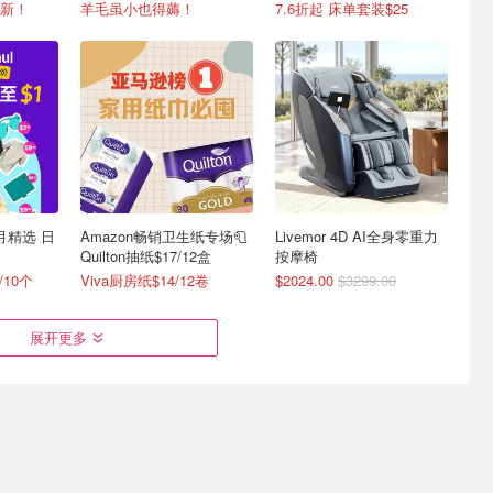
个
更新！
羊毛虽小也得薅！
7.6折起 床单套装$25
8月精选 日
Amazon畅销卫生纸专场🧻
Livemor 4D AI全身零重力
Quilton抽纸$17/12盒
按摩椅
/10个
Viva厨房纸$14/12卷
$2024.00
$3299.00
展开更多