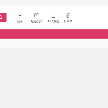
新西兰
登录
联系我们
APP下载
🇺🇸
美国
🇨🇳
中国
🇨🇦
加拿大
扫码下载 App
🇬🇧
英国
Download on the
App Store
🇩🇪
德国
Download the
Android App
🇫🇷
法国
🇮🇹
意大利
🇦🇺
澳洲