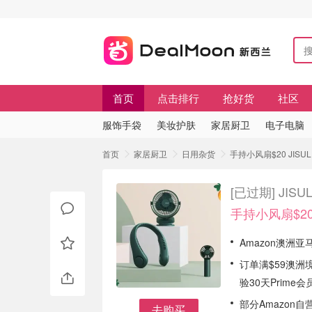
首页
点击排行
抢好货
社区
服饰手袋
美妆护肤
家居厨卫
电子电脑
首页
家居厨卫
日用杂货
手持小风扇$20 JIS
[已过期]
JIS
手持小风扇$2
Amazon澳洲亚
订单满$59澳洲
验30天Prime会
部分Amazon
去购买