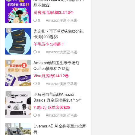
品不超$2
厨房清洁海绵$3.2/10个
0
Amazon澳洲亚马逊
先充礼卡再下单💳Amazon礼
卡满$200返$5
羊毛虽小也得薅！
0
Amazon澳洲亚马逊
Amazon畅销卫生纸专场🧻
Quilton抽纸$17/12盒
Viva厨房纸$14/12卷
0
Amazon澳洲亚马逊
亚马逊自营品牌Amazon
Basics 真空压缩袋$31/15个
7.6折起 床单套装$25
0
Amazon澳洲亚马逊
Livemor 4D AI全身零重力按摩
椅