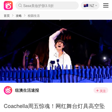
🇳🇿
Sasa美妆护肤3.5折
NZ
lululemon折扣上新
SSENSE年中2.5折
FreshBeauty好价汇总
Cettire降价+叠9折
WWS Coles超市实拍
viagogo二手票捡漏
Myer超级周末
The Outnet奢牌1折起
David Jones 3折起
Flannels大牌1折
Perfumes Club护肤1折
AMIRO面罩$251
Amazon折扣汇总
eToro入金$200送$50
Amazon数码好物
ICONIC本周7.5折
ThedoubleF高奢地板价
Moose Knuckles 6折
丝芙兰5折起
EUFY摄像头$98
Selenichast首饰2折
Trip机票酒店促销
YSL送5件彩妆礼
Amazon家居好物
Amazon美妆护肤
雅漾大喷$8
过敏原检测盒$33
伊索独家赠50ml沐浴露
科颜氏高保湿面霜$29
SEALIFE海洋馆门票6折
丝塔芙大白罐$16
订阅Newsletter送香薰
Cult Beauty 6.8折
Harrods圣诞日历$525
LN-CC奢牌私促3折
d'Alba空姐喷雾$16
EVE LOM套装£56
Bernardelli独家4折
Adore Beauty 6折起
CT圣诞日历
Mytheresa奢品2.7折
Luxury Escapes 9折
Currentbody美容仪$881
MOON Garden Live
Roborock扫地机$649
Tingo Life水杯$24
Valentino官网5折
CR洗护套装$23
修丽可4件套$159
Myer彩妆2件7折
GANNI官网4.5折
Stylevana韩妆4折
Tessabit高奢8.5折
OGX洗发水$11
Amazon阿德莱德次日达
卡诗8.5折+赠礼
Philips Hue灯具8折
首页
攻略
校园生活
纽澳生活速报
关注
Coachella周五惊魂！网红舞台灯具高空坠