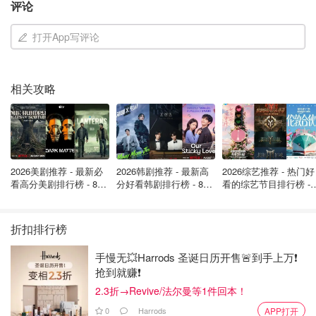
◼️ 制作人Jigitz在Do LaB的演出时段被缩短。
评论
◼️ 电音艺人Anyma取消了深夜演出。
打开App写评论
◼️ 露营区甚至有帐篷被大风刮跑。
相关攻略
2026美剧推荐 - 最新必
2026韩剧推荐 - 最新高
2026综艺推荐 - 热门好
看高分美剧排行榜 - 8月
分好看韩剧排行榜 - 8月
看的综艺节目排行榜 - 
最新: 《​​足球教练 》第
最新：丁海寅《我的荒
月最新:《​​伦敦合伙人
四季回归！
糖恋爱 》上线❣️
回归啦
折扣排行榜
手慢无💥Harrods 圣诞日历开售🚨到手上万❗️
抢到就赚❗️
2.3折→Revive/法尔曼等1件回本！
0
Harrods
APP打开