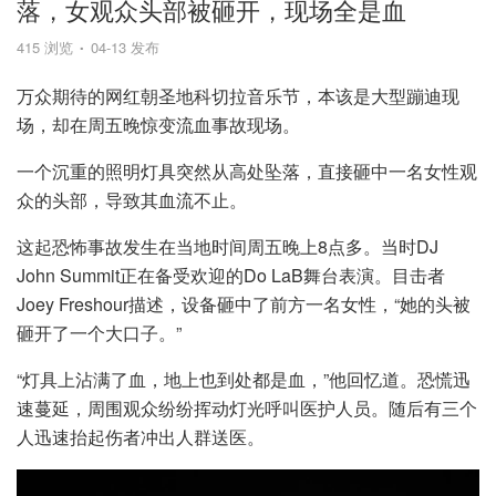
落，女观众头部被砸开，现场全是血
415 浏览
04-13 发布
万众期待的网红朝圣地科切拉音乐节，本该是大型蹦迪现
场，却在周五晚惊变流血事故现场。
一个沉重的照明灯具突然从高处坠落，直接砸中一名女性观
众的头部，导致其血流不止。
这起恐怖事故发生在当地时间周五晚上8点多。当时DJ
John Summit正在备受欢迎的Do LaB舞台表演。目击者
Joey Freshour描述，设备砸中了前方一名女性，“她的头被
砸开了一个大口子。”
“灯具上沾满了血，地上也到处都是血，”他回忆道。恐慌迅
速蔓延，周围观众纷纷挥动灯光呼叫医护人员。随后有三个
人迅速抬起伤者冲出人群送医。