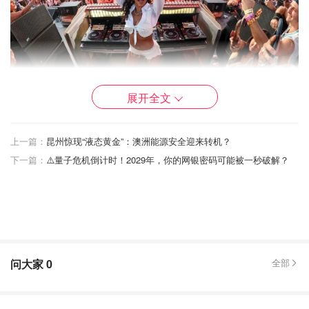
展开全文
事故后，Freshour拍下了掉落的灯具，它就躺在Do Lab标
上一篇：
昆州惊现“液态黄金”：澳洲能源安全迎来转机？
志性的织物蘑菇状结构下。他曾试图挪动它，但发现异常沉
下一篇：
⚠️量子危机倒计时！2029年，你的网银密码可能被一秒破解？
重。他愤怒地质问主办方：“这太离谱了！Coachella，你们
到底在干什么？”
一段TikTok视频显示，安保人员告知观众有人被砸伤，舞台
已暂时关闭。强风天气可能是罪魁祸首，当天大风席卷了节
庆现场。Freshour说，在演出期间“风势起得非常快”。
问大家
0
全部
受强风影响，当晚多场演出被打乱：