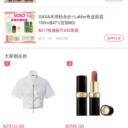
SASA本周秒杀价⚡️LaMer奇迹面霜
100ml$471(官$980)
$217收修丽可242面霜
0
Sasa AU
APP打开
大家都在抢
1
2
当Freshour深夜再次返回时，发现事故区域已被完全封锁，
$2310.00
$295.00
宛如犯罪现场。