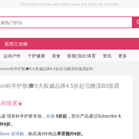
Dealmoon may be paid when users buy items via our links.
新西兰攻略
运动户外
个护健康
美食
影视/演出/体育
资讯
更多
mazon科学护肤🎓5大权威品牌4.5折起🤔雅漾B3面霜$39
zon科学护肤🎓5大权威品牌4.5折起🤔雅漾B3面霜
和喷雾⛲️
亚马逊 现有科学护肤专场，
全场
5折起，
部分产品通过Subscribe &
外9折。
 Store 全球购
，购买满3件商品
享受额外9折。