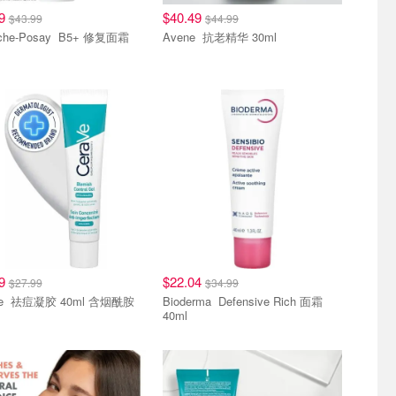
19
$40.49
$43.99
$44.99
La Roche-Posay B5+ 修复面霜
Avene 抗老精华 30ml
99
$22.04
$27.99
$34.99
CeraVe 祛痘凝胶 40ml 含烟酰胺
Bioderma Defensive Rich 面霜
40ml