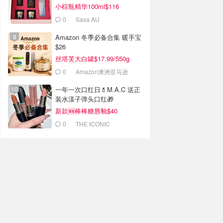
小棕瓶精华100ml$116
0
Sasa AU
Amazon 冬季必备合集 暖手宝
$26
丝塔芙大白罐$17.99/550g
0
Amazon澳洲亚马逊
一年一次口红日💄M.A.C 送正
装水漾子弹头口红🎁
新款🆕棒棒糖唇釉$40
0
THE ICONIC