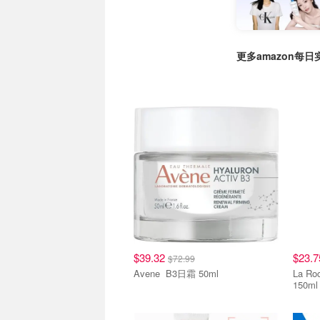
更多amazon每
$39.32
$23.
$72.99
Avene B3日霜 50ml
La Roch
150ml