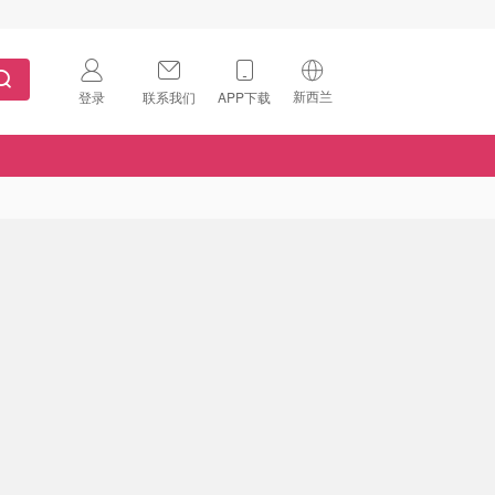
新西兰
登录
联系我们
APP下载
🇺🇸
美国
🇨🇳
中国
🇨🇦
加拿大
扫码下载 App
🇬🇧
英国
Download on the
App Store
🇩🇪
德国
Download the
Android App
🇫🇷
法国
🇮🇹
意大利
🇦🇺
澳洲