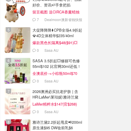
好价、资讯🍉手拿把掐
留言截图 送CIRCA香薰蜡烛
7
Dealmoon澳新省钱快报
大促降降降⬇️CPB全场4.9折起
💎4D立体精华$235/40ml
爆款黑色长隔离$48($91)💥
0
Sasa AU
SASA 3.5折起💥修丽可色修
55ml$102 比官网30ml还低！
全澳底价→小棕瓶50ml$70
0
Sasa AU
2026澳洲必买抗老护肤 | 含
HR\LaMer\莱珀妮\雅诗兰黛
LaMer精粹水$147(官$268)
0
Sasa AU
雅诗兰黛2.2折起甩卖📢200ml
原生液$95 DW妆前乳$6