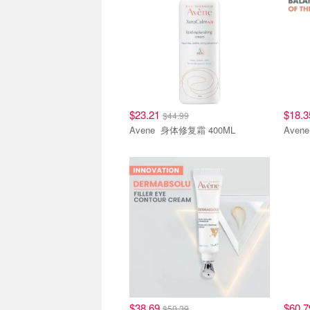
$23.21
$18.
$44.99
Avene 身体修复霜 400ML
$38.69
$60.
$50.39