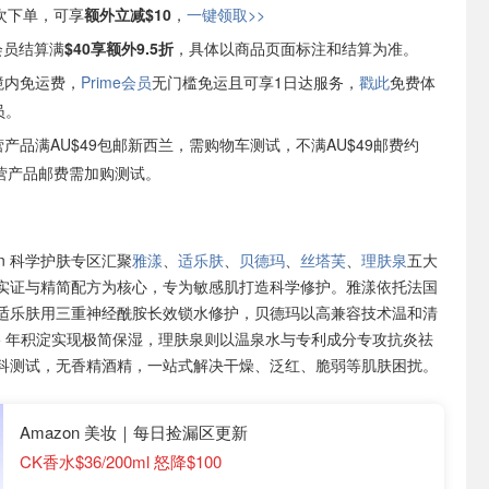
次下单，可享
额外立减$10
，
一键领取>>
e会员结算满
$40享额外9.5折
，具体以商品页面标注和结算为准。
境内免运费，
Prime会员
无门槛免运且可享1日达服务，
戳此
免费体
员。
自营产品满AU$49包邮新西兰，需购物车测试，不满AU$49邮费约
非自营产品邮费需加购测试。
on 科学护肤专区汇聚
雅漾
、
适乐肤
、
贝德玛
、
丝塔芙
、
理肤泉
五大
实证与精简配方为核心，专为敏感肌打造科学修护。雅漾依托法国
适乐肤用三重神经酰胺长效锁水修护，贝德玛以高兼容技术温和清
75 年积淀实现极简保湿，理肤泉则以温泉水与专利成分专攻抗炎祛
科测试，无香精酒精，一站式解决干燥、泛红、脆弱等肌肤困扰。
Amazon 美妆｜每日捡漏区更新
CK香水$36/200ml 怒降$100