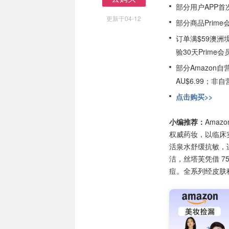
部分用户APP首
去购买
更新于04-12
部分商品Prim
订单满$59澳洲
验30天Prime会
部分Amazon
AU$6.99；
点击购买>>
小编推荐：
Amaz
权威药妆，以临床
活泉水舒缓抗敏，
洁，丝塔芙凭借 
痘。全系列经皮肤