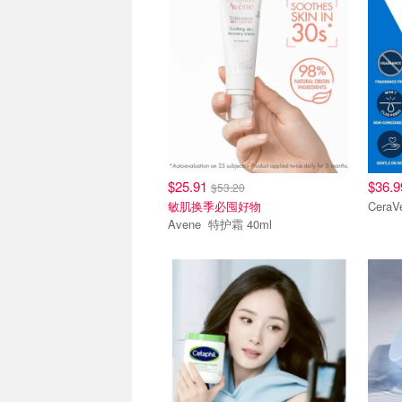
$25.91
$36.
$53.20
敏肌换季必囤好物
Avene 特护霜 40ml