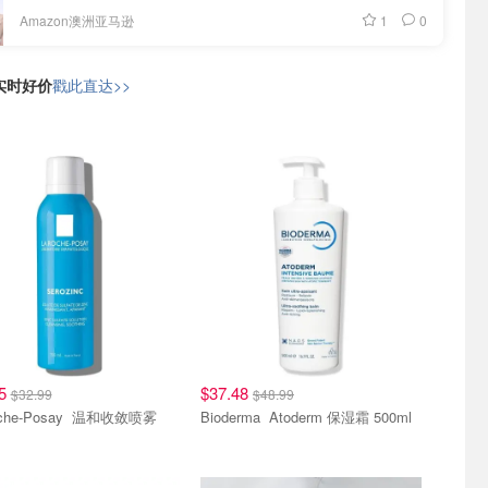
1
0
Amazon澳洲亚马逊
日实时好价
戳此直达>>
75
$37.48
$32.99
$48.99
e-Posay 温和收敛喷雾
Bioderma Atoderm 保湿霜 500ml