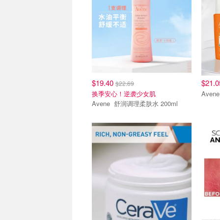
$19.40
$21.
$22.69
换季安心！逆袭少女肌
Avene 舒润调理柔肤水 200ml