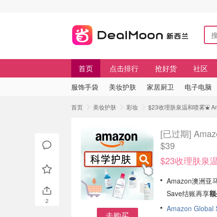
首页
点击排行
抢好货
社区
服饰手袋
美妆护肤
家居厨卫
电子电脑
首页
美妆护肤
彩妆
$23收理肤泉温和喷雾⛲️ A
[已过期]
Ama
$39
$23收理肤泉温
Amazon澳洲
Save结账再享
额
2
Amazon Global
去购买