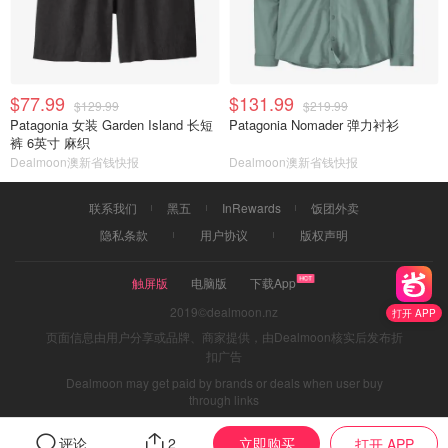
$77.99
$131.99
$129.99
$219.99
Patagonia 女装 Garden Island 长短
Patagonia Nomader 弹力衬衫
裤 6英寸 麻织
Dealmoon澳新省钱快报
Dealmoon澳新省钱快报
联系我们
黑五
InRewards
饭团外卖
隐私条款
用户协议
版权声明
触屏版
电脑版
下载App
2019©dealmoon.nz
打开 APP
页面信息由用户分享或品牌、商家提供，由Dealmoon核实后发布折
扣广告
Dealmoon may get paid by brands or deals when user buy
through links
立即购买
评论
2
打开 APP