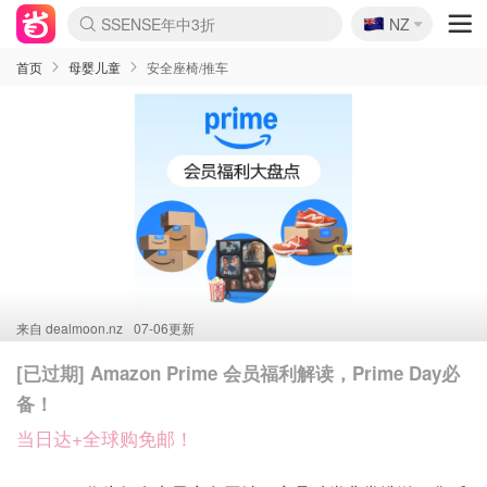
🇳🇿
SSENSE年中3折
NZ
lululemon折扣上新
Sasa美妆护肤3.5折
FreshBeauty好价汇总
Cettire降价+叠9折
Farfetch折上8折
WWS Coles超市实拍
viagogo二手票捡漏
Myer清仓1折起
The Outnet奢牌1折起
David Jones 3折起
Flannels大牌1折
Perfumes Club护肤1折
AMIRO返校季6.2折
Oweek抽奖送Airpods
Amazon折扣汇总
eToro入金$200送$50
Amazon数码好物
ICONIC本周7.5折
ThedoubleF高奢地板价
Moose Knuckles 6折
丝芙兰5折起
EUFY官网3.7折起
Selenichast首饰2折
Trip机票酒店促销
YSL送5件彩妆礼
Amazon家居好物
BIGBANG巡演开票
David Jones时尚3折
Amazon美妆护肤
雅漾大喷$8
过敏原检测盒$33
伊索独家赠50ml沐浴露
科颜氏清仓3折
SEALIFE海洋馆门票6折
丝塔芙大白罐$16
订阅Newsletter送香薰
Cult Beauty 6.8折
Harrods圣诞日历2.3折
LN-CC奢牌私促3折
d'Alba空姐喷雾$16
EVE LOM套装逆天2折
Bernardelli独家4折
Adore Beauty 6折起
CT圣诞日历
Mytheresa奢品2.7折
Luxury Escapes 9折
Currentbody美容仪9折
MOON Garden Live
ALLSAINTS美衣3折
Roborock扫地机3.7折
Tingo Life水杯$24
Valentino官网5折
CR洗发护发6.3折
修丽可套装7.4折
首页
母婴儿童
安全座椅/推车
来自
dealmoon.nz
07-06更新
[已过期] Amazon Prime 会员福利解读，Prime Day必
备！
当日达+全球购免邮！