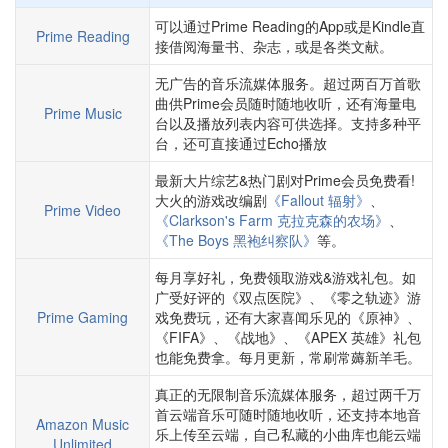
可以通过Prime Reading的App或是Kindle直
Prime Reading
接借阅海量书、杂志，或是各类文献。
无广告的音乐流媒体服务。超过两百万首歌
曲供Prime会员随时随地收听，还有海量电
Prime Music
台以及播放列表内容可供选择。支持多种平
台，还可直接通过Echo播放
最新大片综艺&热门剧对Prime会员免费看!
大火的游戏改编剧
《Fallout 辐射》
、
Prime Video
《Clarkson's Farm 克拉克森的农场》
、
《The Boys 黑袍纠察队》
等。
每月享好礼，免费领取游戏&游戏礼包。如
广受好评的《双点医院》、《零之轨迹》游
Prime Gaming
戏免费玩，还有大家喜闻乐见的《原神》、
《FIFA》、《战地》、《APEX 英雄》礼包
也能免费拿。每月更新，常刷常薅新羊毛。
真正的无限制音乐流媒体服务，超过两千万
首云端音乐可随时随地收听，还支持本地音
Amazon Music
乐上传至云端，自己私藏的小曲库也能云端
Unlimited