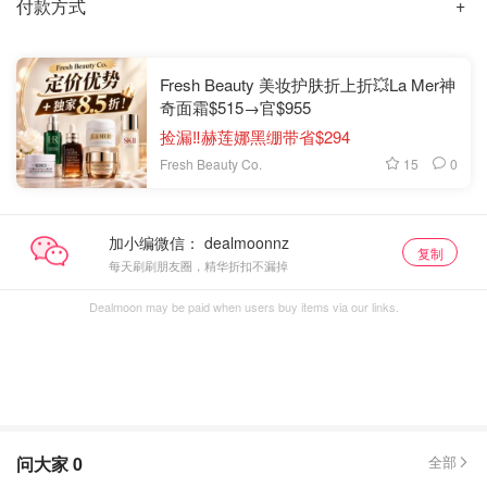
付款方式
Fresh Beauty 美妆护肤折上折💥La Mer神
奇面霜$515→官$955
捡漏‼️赫莲娜黑绷带省$294
15
0
Fresh Beauty Co.
加小编微信：
复制
每天刷刷朋友圈，精华折扣不漏掉
Dealmoon may be paid when users buy items via our links.
问大家
0
全部