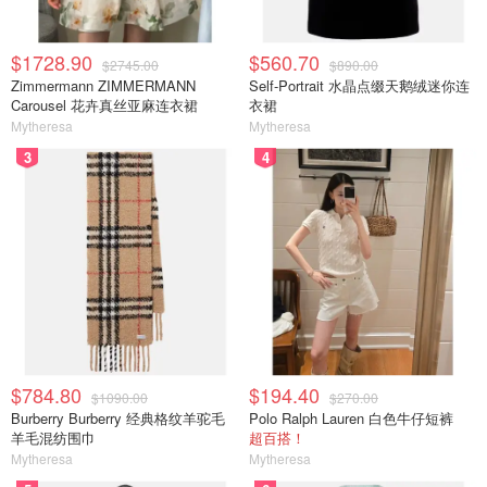
$1728.90
$560.70
$2745.00
$890.00
Zimmermann ZIMMERMANN
Self-Portrait 水晶点缀天鹅绒迷你连
Carousel 花卉真丝亚麻连衣裙
衣裙
Mytheresa
Mytheresa
3
4
$784.80
$194.40
$1090.00
$270.00
Burberry Burberry 经典格纹羊驼毛
Polo Ralph Lauren 白色牛仔短裤
羊毛混纺围巾
超百搭！
Mytheresa
Mytheresa