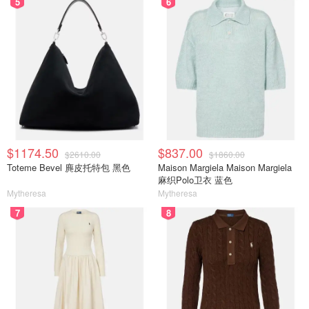
5
6
$1174.50
$837.00
$2610.00
$1860.00
Toteme Bevel 麂皮托特包 黑色
Maison Margiela Maison Margiela
麻织Polo卫衣 蓝色
Mytheresa
Mytheresa
7
8