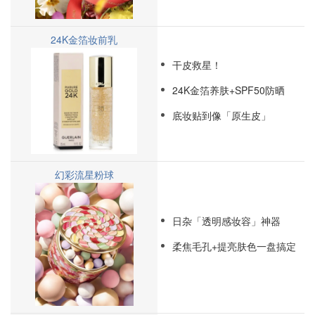
24K金箔妆前乳
干皮救星！
24K金箔养肤+SPF50防晒
底妆贴到像「原生皮」
幻彩流星粉球
日杂「透明感妆容」神器
柔焦毛孔+提亮肤色一盘搞定