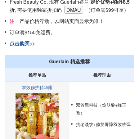
Fresh Beauty Co. 现有 Guerlain娇兰
定价优势+额外8.5
折
, 需要使用独家折扣码
DMAU
（订单满$99可享）
注
：产品价格浮动，以网站页面显示为准！
订单满$150免运费。
点击购买>>
Guerlain 精选推荐
推荐单品
推荐理由
双效修护精华露​
双管黑科技（焕肤酸+蜂王
浆）
抗老淡纹+修复屏障双效核弹