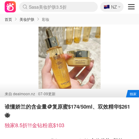
🇳🇿
Sasa美妆护肤3.5折
NZ
lululemon折扣上新
SSENSE年中3折
FreshBeauty好价汇总
Cettire降价+叠9折
Farfetch折上8折
WWS Coles超市实拍
viagogo二手票捡漏
Myer清仓1折起
The Outnet奢牌1折起
David Jones 3折起
Flannels大牌1折
Perfumes Club护肤1折
AMIRO返校季6.2折
Oweek抽奖送Airpods
Amazon折扣汇总
eToro入金$200送$50
Amazon数码好物
ICONIC本周7.5折
ThedoubleF高奢地板价
Moose Knuckles 6折
丝芙兰5折起
EUFY官网3.7折起
Selenichast首饰2折
Trip机票酒店促销
YSL送5件彩妆礼
Amazon家居好物
BIGBANG巡演开票
David Jones时尚3折
Amazon美妆护肤
雅漾大喷$8
过敏原检测盒$33
伊索独家赠50ml沐浴露
科颜氏清仓3折
SEALIFE海洋馆门票6折
丝塔芙大白罐$16
订阅Newsletter送香薰
Cult Beauty 6.8折
Harrods圣诞日历2.3折
LN-CC奢牌私促3折
d'Alba空姐喷雾$16
EVE LOM套装逆天2折
Bernardelli独家4折
Adore Beauty 6折起
CT圣诞日历
Mytheresa奢品2.7折
Luxury Escapes 9折
Currentbody美容仪9折
卡诗9折+赠4件礼
MOON Garden Live
首页
美妆护肤
彩妆
来自
dealmoon.nz
07-09更新
独家
谁懂娇兰的含金量🪙复原蜜$174/50ml、双效精华$261
🐝
独家8.5折!‼️金钻粉底$103