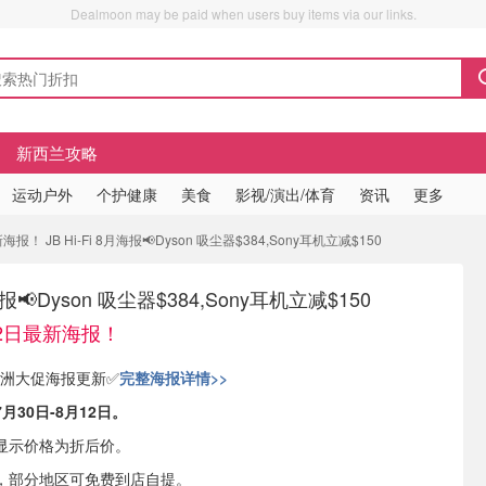
Dealmoon may be paid when users buy items via our links.
新西兰攻略
运动户外
个护健康
美食
影视/演出/体育
资讯
更多
报！ JB Hi-Fi 8月海报📢Dyson 吸尘器$384,Sony耳机立减$150
月海报📢Dyson 吸尘器$384,Sony耳机立减$150
12日最新海报！
026澳洲大促海报更新✅
完整海报详情>>
月30日-8月12日。
显示价格为折后价。
，部分地区可免费到店自提。