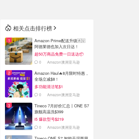
🇳🇿
新西兰
相关点击排行榜
Amazon Prime配送升级🇦🇺
阿德莱德也加入次日达！
超50万商品免费一日送达📦
0
Amazon澳洲亚马逊
Amazon Haul🔥8月限时特惠，
全场立减$8！
多功能清洁笔$1
0
Amazon澳洲亚马逊
Tineco 7月好价汇总丨ONE S7
旗舰高温洗$399
i5 爆款型号$219
0
Amazon澳洲亚马逊
Tineco ONE S7 智能干湿两用