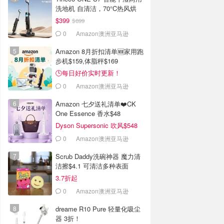
洗地机 自清洁，70°C热风烘
$399
$899
0
Amazon澳洲亚马逊
Amazon 8月折扣清单🆕家用跑
步机$159,体脂秤$169
🕒每日好价实时更新！
0
Amazon澳洲亚马逊
Amazon 七夕送礼清单❤️CK
One Essence 香水$48
Dyson Supersonic 吹风$548
0
Amazon澳洲亚马逊
Scrub Daddy洗碗神器 魔力清
洁擦$4.1 可清洁多种表面
3.7折起
0
Amazon澳洲亚马逊
dreame R10 Pure 轻量化吸尘
器 3折！