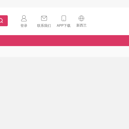
新西兰
登录
联系我们
APP下载
🇺🇸
美国
🇨🇳
中国
🇨🇦
加拿大
扫码下载 App
🇬🇧
英国
Download on the
App Store
🇩🇪
德国
Download the
Android App
🇫🇷
法国
🇮🇹
意大利
🇦🇺
澳洲