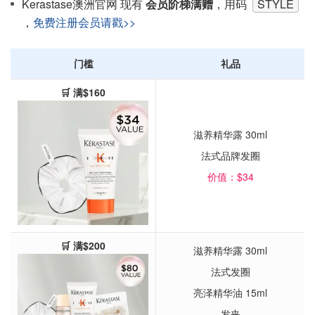
Kerastase澳洲官网 现有
会员阶梯满赠
，用码
STYLE
，
免费注册会员请戳>>
门槛
礼品
🛒 满$160
滋养精华露 30ml
法式品牌发圈
价值：$34
🛒 满$200
滋养精华露 30ml
法式发圈
亮泽精华油 15ml
发夹