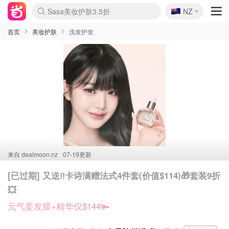
🇳🇿
Sasa美妆护肤3.5折
NZ
lululemon折扣上新
SSENSE年中3折
FreshBeauty好价汇总
Cettire降价+叠9折
Farfetch折上8折
WWS Coles超市实拍
viagogo二手票捡漏
Myer清仓1折起
The Outnet奢牌1折起
David Jones 3折起
Flannels大牌1折
Perfumes Club护肤1折
AMIRO返校季6.2折
Oweek抽奖送Airpods
Amazon折扣汇总
eToro入金$200送$50
Amazon数码好物
ICONIC本周7.5折
ThedoubleF高奢地板价
Moose Knuckles 6折
丝芙兰5折起
EUFY官网3.7折起
Selenichast首饰2折
Trip机票酒店促销
YSL送5件彩妆礼
Amazon家居好物
BIGBANG巡演开票
David Jones时尚3折
Amazon美妆护肤
雅漾大喷$8
过敏原检测盒$33
伊索独家赠50ml沐浴露
科颜氏清仓3折
SEALIFE海洋馆门票6折
丝塔芙大白罐$16
订阅Newsletter送香薰
Cult Beauty 6.8折
Harrods圣诞日历2.3折
LN-CC奢牌私促3折
d'Alba空姐喷雾$16
EVE LOM套装逆天2折
Bernardelli独家4折
Adore Beauty 6折起
CT圣诞日历
Mytheresa奢品2.7折
Luxury Escapes 9折
Currentbody美容仪9折
MOON Garden Live
ALLSAINTS美衣3折
Roborock扫地机3.7折
Tingo Life水杯$24
Valentino官网5折
CR洗发护发6.3折
首页
美妆护肤
洗发护发
来自
dealmoon.nz
07-19更新
[已过期] 又送‼️卡诗满赠法式4件套(价值$114)🎁套装9折
💥
元气姜发膜+精华仅$144🫚