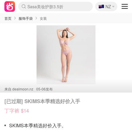
🇳🇿
Sasa美妆护肤3.5折
NZ
lululemon折扣上新
SSENSE年中2.5折
FreshBeauty好价汇总
Cettire降价+叠9折
WWS Coles超市实拍
viagogo二手票捡漏
Myer超级周末
The Outnet奢牌1折起
David Jones 3折起
Flannels大牌1折
Perfumes Club护肤1折
AMIRO面罩$251
Amazon折扣汇总
eToro入金$200送$50
Amazon数码好物
ICONIC本周7.5折
ThedoubleF高奢地板价
Moose Knuckles 6折
丝芙兰5折起
EUFY摄像头$98
Selenichast首饰2折
Trip机票酒店促销
YSL送5件彩妆礼
Amazon家居好物
Amazon美妆护肤
雅漾大喷$8
过敏原检测盒$33
伊索独家赠50ml沐浴露
科颜氏高保湿面霜$29
SEALIFE海洋馆门票6折
丝塔芙大白罐$16
订阅Newsletter送香薰
Cult Beauty 6.8折
Harrods圣诞日历$525
LN-CC奢牌私促3折
d'Alba空姐喷雾$16
EVE LOM套装£56
Bernardelli独家4折
Adore Beauty 6折起
CT圣诞日历
Mytheresa奢品2.7折
Luxury Escapes 9折
Currentbody美容仪$881
MOON Garden Live
Roborock扫地机$649
Tingo Life水杯$24
Valentino官网5折
CR洗护套装$23
修丽可4件套$159
Myer彩妆2件7折
GANNI官网4.5折
Stylevana韩妆4折
Tessabit高奢8.5折
OGX洗发水$11
Amazon阿德莱德次日达
卡诗8.5折+赠礼
Philips Hue灯具8折
首页
服饰手袋
女装
来自
dealmoon.nz
05-06发布
[已过期] SKIMS本季精选好价入手
丁字裤 $14
SKIMS本季精选好价入手。