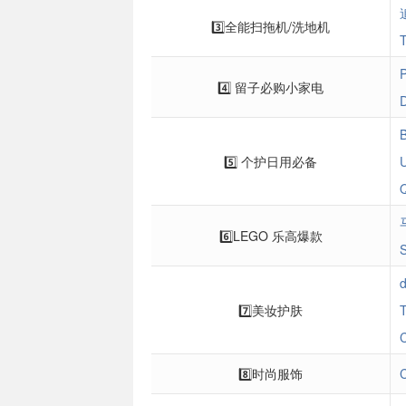
3️⃣全能扫拖机/洗地机
4️⃣ 留子必购小家电
5️⃣ 个护日用必备
6️⃣LEGO 乐高爆款
7️⃣美妆护肤
8️⃣时尚服饰