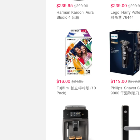
$239.95
$239.00
$399.00
$299.
Harman Kardon Aura
Lego Harry Potter 系列
Studio 4 音箱
对角巷 76444
$16.00
$119.00
$24.95
$209.
Fujifilm 拍立得相纸 (10
Philips Shaver Series
Pack)
9000 干湿剃须刀
SP9830/26