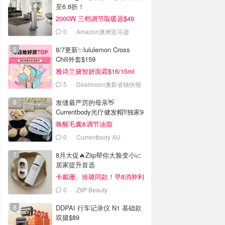
至6.8折！
2000W 三档调节取暖器$49
0
Amazon澳洲亚马逊
8/7更新✨lululemon Cross
Chill外套$159
雅诗兰黛智妍面霜$16/15ml
5
Dealmoon澳新省钱快报
发缝最严厉的母亲👋
Currentbody光疗健发帽‼️独家9
折
唤醒毛囊&调节油脂
0
Currentbody AU
8月大促🔥Ziip帮你大脸变小📈
居家提升首选
卡戴珊、徐璐同款！早8消肿利
器
0
ZIIP Beauty
DDPAI 行车记录仪 N1 基础款
双摄$89