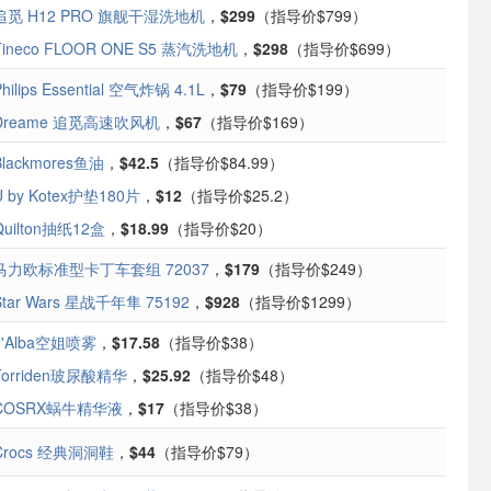
追觅 H12 PRO 旗舰干湿洗地机
，
$299
（指导价$799）
Tineco FLOOR ONE S5 蒸汽洗地机
，
$298
（指导价$699）
Philips Essential 空气炸锅 4.1L
，
$79
（指导价$199）
Dreame 追觅高速吹风机
，
$67
（指导价$169）
Blackmores鱼油
，
$42.5
（指导价$84.99）
U by Kotex护垫180片
，
$12
（指导价$25.2）
Quilton抽纸12盒
，
$18.99
（指导价$20）
马力欧标准型卡丁车套组 72037
，
$179
（指导价$249）
Star Wars 星战千年隼 75192
，
$928
（指导价$1299）
d'Alba空姐喷雾
，
$17.58
（指导价$38）
Torriden玻尿酸精华
，
$25.92
（指导价$48）
COSRX蜗牛精华液
，
$17
（指导价$38）
Crocs 经典洞洞鞋
，
$44
（指导价$79）