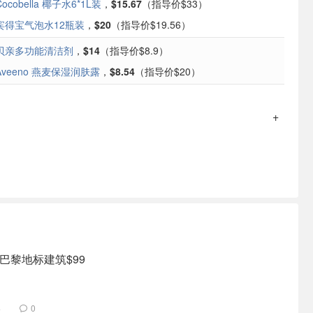
Cocobella 椰子水6*1L装
，
$15.67
（指导价$33）
宾得宝气泡水12瓶装
，
$20
（指导价$19.56）
贝亲多功能清洁剂
，
$14
（指导价$8.9）
Aveeno 燕麦保湿润肤露
，
$8.54
（指导价$20）
巴黎地标建筑$99
4
0