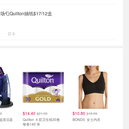
Quilton抽纸$17/12盒
6
0
$14.40
$10.80
00
$21.00
$18.99
便携式地毯清洁器
Quilton 4 层卫生纸30卷
BONDS 女士内衣
每卷140 张