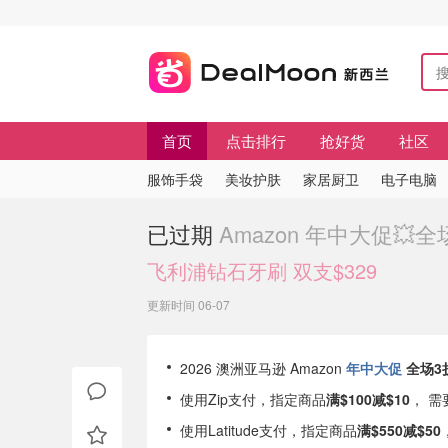
首页
点击排行
抢好货
社区
服饰手袋
美妆护肤
家居厨卫
电子电脑
已过期
Amazon 年中大促💥
飞利浦钻石牙刷 双支$329
更新时间 06-07
2026 澳洲亚马逊 Amazon
年中大促
全场3
使用Zip支付，指定商品
满$100减$10
， 
使用Latitude支付，指定商品
满$550减$50