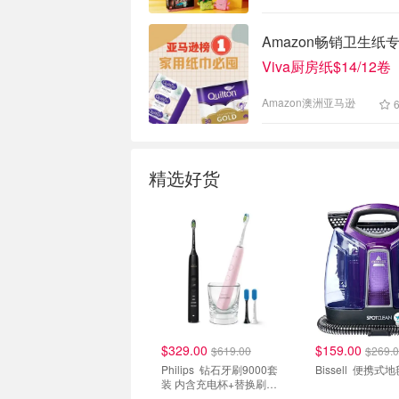
Amazon畅销卫生纸专场
Viva厨房纸$14/12卷
Amazon澳洲亚马逊
精选好货
$329.00
$159.00
$619.00
$269.
Philips 钻石牙刷9000套
Bissell 
装 内含充电杯+替换刷头
x2