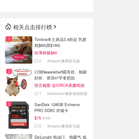
相关点击排行榜
Tontine本土床品3.4折起 乳胶
枕$60(原$160)
轻薄棉被$80
0
Amazon澳洲亚马逊
订阅Newsletter❗霸哥价、独家
好价、资讯🍉手拿把掐
留言截图 送CIRCA香薰蜡烛
7
Dealmoon澳新省钱快报
SanDisk 128GB Extreme
PRO SDXC 存储卡
$75
$102
0
Amazon澳洲亚马逊
De'Longhi 电油汀、电暖气 低