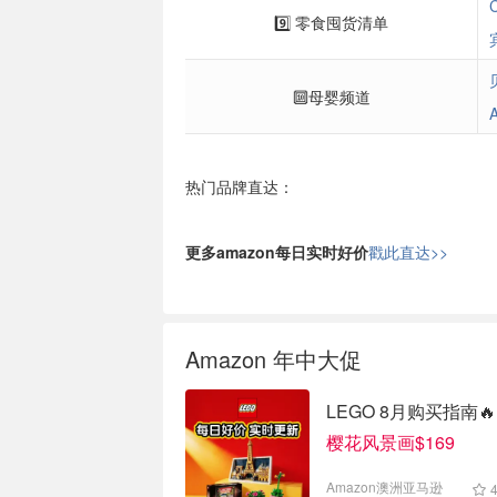
9️⃣ 零食囤货清单
🔟母婴频道
热门品牌直达：
更多amazon每日实时好价
戳此直达>>
Amazon 年中大促
Amazon 年中大促
LEGO 8月购买指南
樱花风景画$169
Amazon澳洲亚马逊