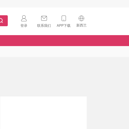
新西兰
登录
联系我们
APP下载
🇺🇸
美国
🇨🇳
中国
🇨🇦
加拿大
扫码下载 App
🇬🇧
英国
Download on the
App Store
🇩🇪
德国
Download the
Android App
🇫🇷
法国
🇮🇹
意大利
🇦🇺
澳洲