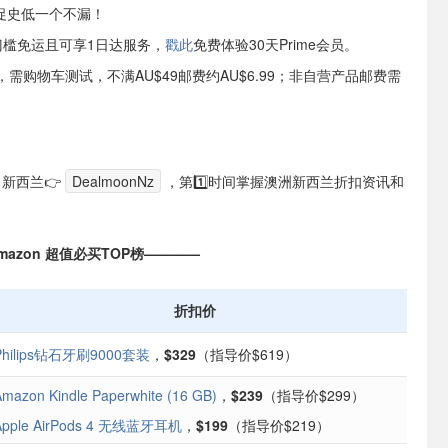
促史低一个不漏！
门槛免运且可享1日达服务，
戳此
免费体验30天Prime会员。
兰，需购物车测试，不满AU$49邮费约AU$6.99；非自营产品邮费需
，新西兰👉
DealmoonNz
，第1️⃣时间掌握澳洲新西兰折扣资讯和
mazon 超值必买TOP榜————
折扣价
Philips钻石牙刷9000套装
，
$329
（指导价$619）
mazon Kindle Paperwhite (16 GB)
，
$239
（指导价$299）
Apple AirPods 4 无线蓝牙耳机
，
$199
（指导价$219）