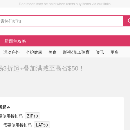
Dealmoon may be paid when users buy items via our links.
新西兰攻略
运动户外
个护健康
美食
影视/演出/体育
资讯
更多
全场3折起+叠加满减至高省$50！
折起
🔥
需要使用折扣码
ZIP10
， 需要使用折扣码
LAT50