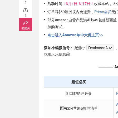
6
活动时间：
6月1日-6月7日！
收藏本帖，大
订单满$59澳洲境内免运费，
Prime会员
无
7
部分Amazon自营产品满AU$49包邮新西
加购测试。
去购买
点击进入Amazon年中大促主页>>
添加小编微信号：
澳洲👉
DealmoonAu2
吃喝玩乐信息🤗
———— A
超值必买
1️⃣口腔护理必备
A
2️⃣Apple苹果&数码清单