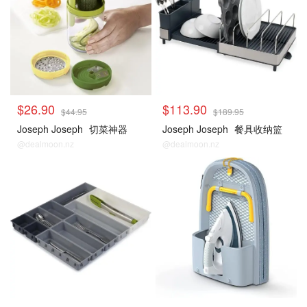
$26.90
$113.90
$44.95
$189.95
Joseph Joseph
切菜神器
Joseph Joseph
餐具收纳篮
@dealmoon.nz
@dealmoon.nz