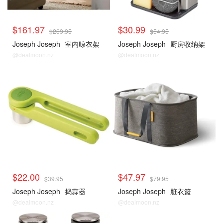
$161.97
$30.99
$269.95
$54.95
Joseph Joseph
室内晾衣架
Joseph Joseph
厨房收纳架
@dealmoon.nz
@dealmoon.nz
$22.00
$47.97
$39.95
$79.95
Joseph Joseph
捣蒜器
Joseph Joseph
脏衣篮
@dealmoon.nz
@dealmoon.nz