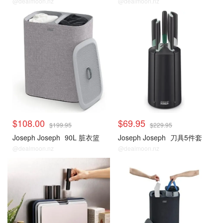
@dealmoon.nz
@dealmoon.nz
$108.00
$69.95
$199.95
$229.95
Joseph Joseph
90L 脏衣篮
Joseph Joseph
刀具5件套
@dealmoon.nz
@dealmoon.nz