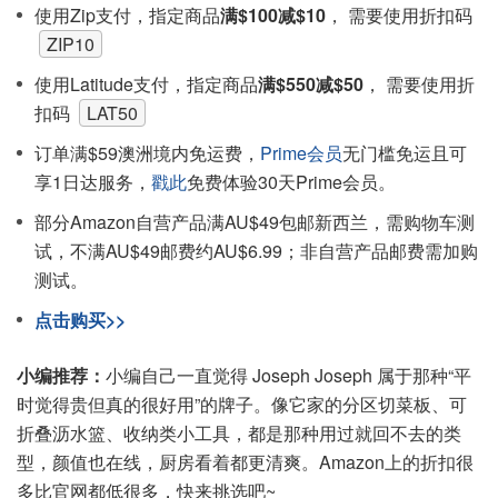
使用Zip支付，指定商品
满$100减$10
， 需要使用折扣码
ZIP10
使用Latitude支付，指定商品
满$550减$50
， 需要使用折
扣码
LAT50
订单满$59澳洲境内免运费，
Prime会员
无门槛免运且可
享1日达服务，
戳此
免费体验30天Prime会员。
部分Amazon自营产品满AU$49包邮新西兰，需购物车测
试，不满AU$49邮费约AU$6.99；非自营产品邮费需加购
测试。
点击购买>>
小编推荐：
小编自己一直觉得 Joseph Joseph 属于那种“平
时觉得贵但真的很好用”的牌子。像它家的分区切菜板、可
折叠沥水篮、收纳类小工具，都是那种用过就回不去的类
型，颜值也在线，厨房看着都更清爽。Amazon上的折扣很
多比官网都低很多，快来挑选吧~