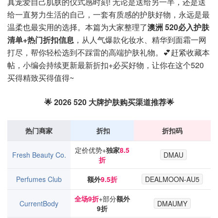
真宠爱自己肌肤的仪式感时刻! 无论是送给另一半，还是送
给一直努力生活的自己，一套有质感的护肤好物，永远是最
温柔也最实用的选择。本篇为大家整理了
澳洲 520必入护肤
清单+热门折扣信息
，从人气爆款化妆水、精华到面霜一网
打尽，帮你轻松选到不踩雷的高端护肤礼物。💕赶紧收藏本
帖，小编会持续更新最新折扣+必买好物，让你在这个520
买得精致买得值得~
🌟 2026 520 大牌护肤购买渠道推荐🌟
热门商家
折扣
折扣码
定价优势+
独家
8.5
Fresh Beauty Co.
DMAU
折
Perfumes Club
额外
9.5折
DEALMOON-AU5
全场9折
+部分
额外
CurrentBody
DMAUMY
9折