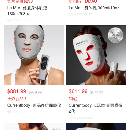
官网定价$290
折扣码：DMAU
La Mer
修复身体乳液
La Mer
身体乳 300ml/10oz
160ml/5.3oz
@dealmoon.nz
@dealmoon.nz
CB
CB
$881.99
$611.99
$979.99
$679.99
王炸新品！
销冠！
Currentbody
新品多维面膜仪
Currentbody
LED红光面膜仪
2代
@dealmoon.nz
@dealmoon.nz
CB
CB