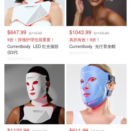
$647.99
$1043.99
$719.99
$1159.99
9折！脖颈护理也很重要！
真的有效！9折！
Currentbody
LED 红光颈部
Currentbody
光疗育发帽
仪2代
@dealmoon.nz
@dealmoon.nz
CB
CB
$1133.99
$611.99