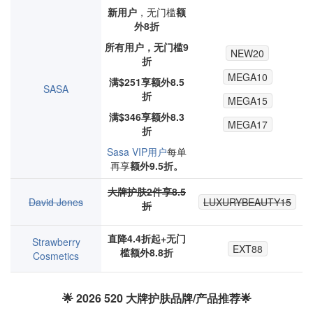
新用户
，
无门槛
额
外8折
所有用户，无门槛9
NEW20
折
MEGA10
满$251享额外8.5
SASA
折
MEGA15
满$346享额外8.3
MEGA17
折
Sasa VIP用户
每单
再享
额外9.5折。
大牌护肤2件享8.5
David Jones
LUXURYBEAUTY15
折
直降4.4折起+无门
Strawberry
EXT88
槛额外8.8折
Cosmetics
🌟 2026 520 大牌护肤品牌/产品推荐🌟