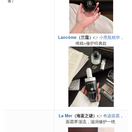
者）
Lancôme
（兰蔻）
👉
小黑瓶精华
，
维稳+修护经典款
La Mer
（海蓝之谜）
👉
奇迹面霜
，
面霜界顶流，滋润修护一绝