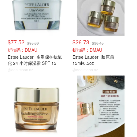
$77.52
$26.73
$95.00
$30.45
折扣码：DMAU
折扣码：DMAU
Estee Lauder
多重保护抗氧
Estee Lauder
胶原霜
化 24 小时保湿霜 SPF 15
15ml/0.5oz
50ml/1.7oz
@dealmoon.nz
@dealmoon.nz
雅诗兰黛
雅诗兰黛