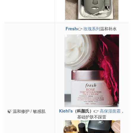
Fresh
👉
玫瑰系列
温和补水
Kiehl's
（科颜氏）
👉
高保湿面霜
，
🍃 温和修护 / 敏感肌
基础护肤不踩雷