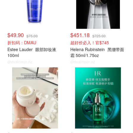
$49.90
$451.18
$75.00
$725.00
折扣码：DMAU
超好价必入！官$745
Estee Lauder
眼部卸妆液
Helena Rubinstein
黑绷带面
100ml
霜 50ml/1.75oz
@dealmoon.nz
@dealmoon.nz
赫莲娜
赫莲娜