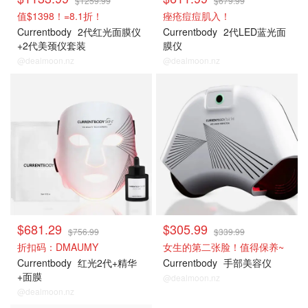
$1259.99
$679.99
值$1398！=8.1折！
痤疮痘痘肌入！
Currentbody
2代红光面膜仪
Currentbody
2代LED蓝光面
+2代美颈仪套装
膜仪
@dealmoon.nz
@dealmoon.nz
CB
CB
$681.29
$305.99
$756.99
$339.99
折扣码：DMAUMY
女生的第二张脸！值得保养~
Currentbody
红光2代+精华
Currentbody
手部美容仪
+面膜
@dealmoon.nz
@dealmoon.nz