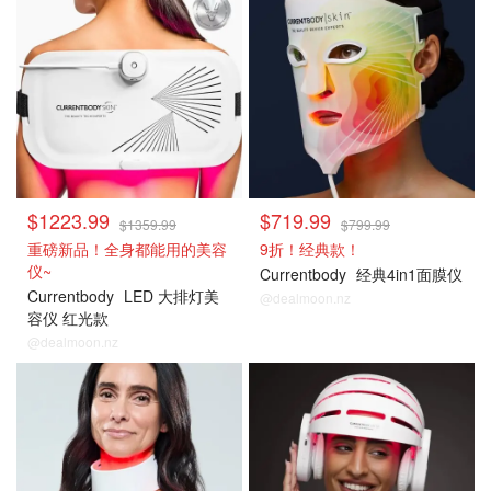
$1223.99
$719.99
$1359.99
$799.99
重磅新品！全身都能用的美容
9折！经典款！
仪~
Currentbody
经典4in1面膜仪
Currentbody
LED 大排灯美
@dealmoon.nz
容仪 红光款
@dealmoon.nz
CB
CB