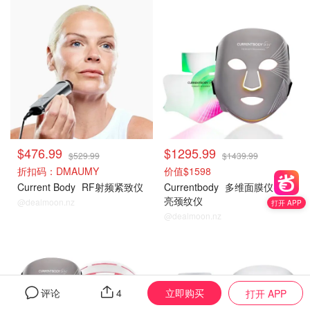
CB
CB
$476.99
$1295.99
$529.99
$1439.99
折扣码：DMAUMY
价值$1598
Current Body
RF射频紧致仪
Currentbody
多维面膜仪+焕
亮颈纹仪
@dealmoon.nz
打开 APP
@dealmoon.nz
CB
CB
立即购买
评论
4
打开 APP