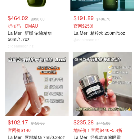
$464.02
$191.89
$990.00
$406.70
折扣码：DMAU
官网$250!
La Mer
新版 浓缩精华
La Mer
精粹水 250ml/5oz
50ml/1.7oz
@dealmoon.nz
@dealmoon.nz
La Mer
La Mer
$102.17
$235.28
$150.00
$415.00
官网价$140
地板价！官网$440=5.4折
La Mer
唇部精华 7ml/0.24oz
La Mer
经典款浓缩眼霜