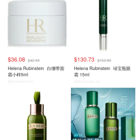
$36.08
$130.73
$42.45
$153.80
Helena Rubinstein
白绷带面
Helena Rubinstein
绿宝瓶眼
霜小样5ml
霜 15ml
@dealmoon.nz
@dealmoon.nz
La Mer
La Mer