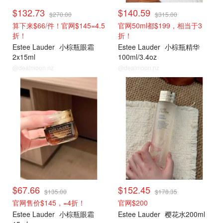
$132.73
$140.59
$270.00
$315.00
算下来$66/件！官网$145=4.5
官网50ml都$199，相当于3
折！
折！
Estee Lauder
小棕瓶眼霜
Estee Lauder
小棕瓶精华
2x15ml
100ml/3.4oz
@dealmoon.nz
@dealmoon.nz
雅诗兰黛
雅诗兰黛
$67.66
$152.45
$135.00
$178.35
官网售价$145，=4折！
官网$200
Estee Lauder
小棕瓶眼霜
Estee Lauder
樱花水200ml