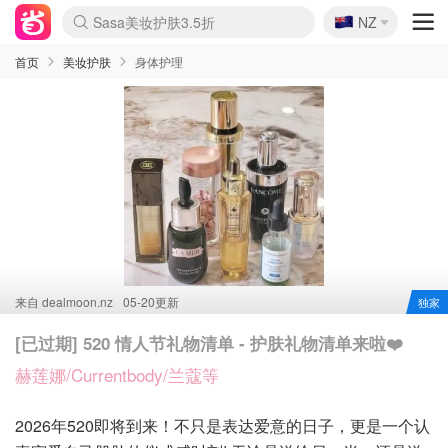
Sasa美妆护肤3.5折
🇳🇿
NZ
SSENSE年中2.5折
lululemon折扣上新
FreshBeauty好价汇总
Cettire降价+叠9折
WWS Coles超市实拍
viagogo二手票捡漏
Myer超级周末
The Outnet奢牌1折起
David Jones 3折起
Flannels大牌1折
Perfumes Club护肤1折
AMIRO面罩$251
Amazon折扣汇总
eToro入金$200送$50
Amazon数码好物
ICONIC本周7.5折
ThedoubleF高奢地板价
Moose Knuckles 6折
丝芙兰5折起
EUFY摄像头$98
Selenichast首饰2折
Trip机票酒店促销
YSL送5件彩妆礼
Amazon家居好物
Amazon美妆护肤
雅漾大喷$8
过敏原检测盒$33
伊索独家赠50ml沐浴露
科颜氏高保湿面霜$29
SEALIFE海洋馆门票6折
丝塔芙大白罐$16
订阅Newsletter送香薰
Cult Beauty 6.8折
Harrods圣诞日历$525
LN-CC奢牌私促3折
d'Alba空姐喷雾$16
EVE LOM套装£56
Bernardelli独家4折
Adore Beauty 6折起
CT圣诞日历
Mytheresa奢品2.7折
Luxury Escapes 9折
Currentbody美容仪$881
MOON Garden Live
Roborock扫地机$649
Tingo Life水杯$24
Valentino官网5折
CR洗护套装$23
修丽可4件套$159
Myer彩妆2件7折
GANNI官网4.5折
Stylevana韩妆4折
Tessabit高奢8.5折
OGX洗发水$11
Amazon阿德莱德次日达
卡诗8.5折+赠礼
Philips Hue灯具8折
首页
美妆护肤
身体护理
来自
dealmoon.nz
05-20更新
独家
[已过期] 520 情人节礼物清单 - 护肤礼物清单来啦❤️
赫莲娜/Currentbody/兰蔻等
2026年520即将到来！不只是表达爱意的日子，更是一个认