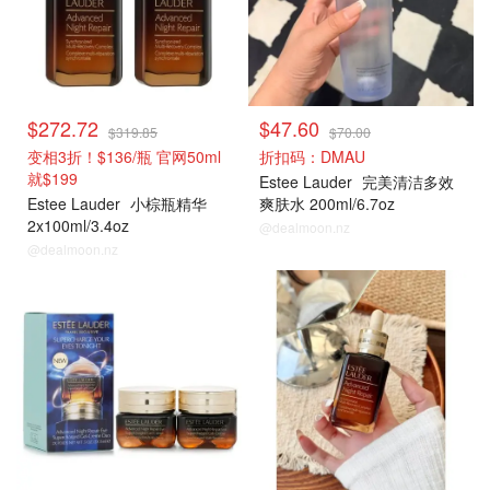
$272.72
$47.60
$319.85
$70.00
变相3折！$136/瓶 官网50ml
折扣码：DMAU
就$199
Estee Lauder
完美清洁多效
Estee Lauder
小棕瓶精华
爽肤水 200ml/6.7oz
2x100ml/3.4oz
@dealmoon.nz
@dealmoon.nz
雅诗兰黛
雅诗兰黛