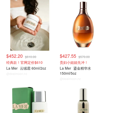
La Mer
La Mer
$452.20
$427.55
$610.00
$570.00
经典款！官网定价$610
贵妇小姐姐先冲！
La Mer
云绒霜 60ml/2oz
La Mer
鎏金精华水
150ml/5oz
@dealmoon.nz
@dealmoon.nz
La Mer
La Mer