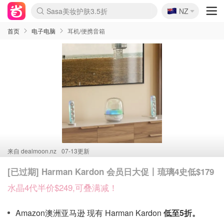
🇳🇿
Sasa美妆护肤3.5折
NZ
lululemon折扣上新
SSENSE年中2.5折
FreshBeauty好价汇总
Cettire降价+叠9折
WWS Coles超市实拍
viagogo二手票捡漏
Myer超级周末
The Outnet奢牌1折起
David Jones 3折起
Flannels大牌1折
Perfumes Club护肤1折
AMIRO面罩$251
Amazon折扣汇总
eToro入金$200送$50
Amazon数码好物
ICONIC本周7.5折
ThedoubleF高奢地板价
Moose Knuckles 6折
丝芙兰5折起
EUFY摄像头$98
Selenichast首饰2折
Trip机票酒店促销
YSL送5件彩妆礼
Amazon家居好物
Amazon美妆护肤
雅漾大喷$8
过敏原检测盒$33
伊索独家赠50ml沐浴露
科颜氏高保湿面霜$29
SEALIFE海洋馆门票6折
丝塔芙大白罐$16
订阅Newsletter送香薰
Cult Beauty 6.8折
Harrods圣诞日历$525
LN-CC奢牌私促3折
d'Alba空姐喷雾$16
EVE LOM套装£56
Bernardelli独家4折
Adore Beauty 6折起
CT圣诞日历
Mytheresa奢品2.7折
Luxury Escapes 9折
Currentbody美容仪$881
MOON Garden Live
Roborock扫地机$649
Tingo Life水杯$24
Valentino官网5折
CR洗护套装$23
修丽可4件套$159
Myer彩妆2件7折
GANNI官网4.5折
Stylevana韩妆4折
Tessabit高奢8.5折
OGX洗发水$11
Amazon阿德莱德次日达
卡诗8.5折+赠礼
Philips Hue灯具8折
首页
电子电脑
耳机/便携音箱
来自
dealmoon.nz
07-13更新
[已过期] Harman Kardon 会员日大促丨琉璃4史低$179
水晶4代半价$249,可叠满减！
Amazon澳洲亚马逊 现有 Harman Kardon
低至5折。