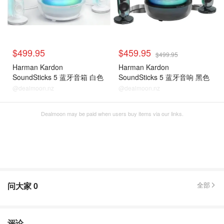
$499.95
$459.95
$499.95
Harman Kardon
Harman Kardon
SoundSticks 5 蓝牙音箱 白色
SoundSticks 5 蓝牙音响 黑色
@dealmoon.nz
@dealmoon.nz
Dealmoon may be paid when users buy items via our links.
问大家
0
全部
评论