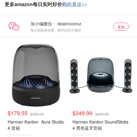
更多amazon每日实时好价
戳此直达>>
加小编微信：
复制
每天刷刷朋友圈，精华折扣不漏掉
$179.55
$349.99
$399.00
$499.95
Harman Kardon
Aura Studio
Harman Kardon SoundSticks
4 音箱
4 黑色蓝牙音箱
@dealmoon.nz
@dealmoon.nz