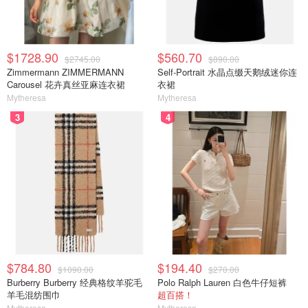
$1728.90
$560.70
$2745.00
$890.00
Zimmermann ZIMMERMANN
Self-Portrait 水晶点缀天鹅绒迷你连
Carousel 花卉真丝亚麻连衣裙
衣裙
Mytheresa
Mytheresa
3
4
$784.80
$194.40
$1090.00
$270.00
Burberry Burberry 经典格纹羊驼毛
Polo Ralph Lauren 白色牛仔短裤
羊毛混纺围巾
超百搭！
Mytheresa
Mytheresa