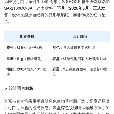
为庆祝可口可乐诞生 140 周年，G-SHOCK 推出全新联名款
GA-2100CC-3A。该表款将于
下月（2026年5月）正式发
售
，设计灵感源自经典的弧形玻璃瓶，而非传统的红白配
色。
配置参数
设计细节
架构
：碳核心防护结构
配色
：复古玻璃瓶半透明绿
重量
：51g（极轻量化）
表盘
：碳酸气泡图案 & 玫瑰金时标
性能
：200米防水 / 3年续
彩蛋
：9点钟瓶身图标 / 瓶盖刻印底
航
盖
🔹
设计语言解析
表壳与表带均采用半透明绿色生物基树脂打造，高度还原复
古可口可乐瓶的透光质感。表盘棕色纹理暗示碳酸液体，9