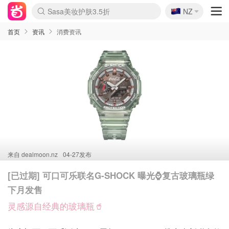
🇳🇿
Sasa美妆护肤3.5折
NZ
lululemon本周上新
SSENSE年中3折
FreshBeauty好价汇总
Cettire降价+叠9折
Farfetch折上8折
WWS Coles超市实拍
viagogo二手票捡漏
Myer清仓1折起
The Outnet奢牌1折起
David Jones 3折起
Flannels大牌1折
Perfumes Club护肤1折
AMIRO返校季6.2折
Oweek抽奖送Airpods
Amazon折扣汇总
eToro入金$200送$50
Amazon数码好物
ICONIC本周7.5折
ThedoubleF高奢地板价
Moose Knuckles 6折
丝芙兰5折起
EUFY官网3.7折起
Selenichast首饰2折
Trip机票酒店促销
YSL送5件彩妆礼
Amazon家居好物
BIGBANG巡演开票
David Jones时尚3折
Amazon美妆护肤
雅漾大喷$8
过敏原检测盒$33
伊索独家赠50ml沐浴露
科颜氏送高保湿面霜
SEALIFE海洋馆门票6折
丝塔芙大白罐$16
订阅Newsletter送香薰
Cult Beauty 6.8折
Harrods圣诞日历2.3折
LN-CC奢牌私促3折
d'Alba空姐喷雾$16
EVE LOM套装逆天2折
Adore Beauty 6折起
CT圣诞日历
Mytheresa奢品2.7折
首页
资讯
消费资讯
来自
dealmoon.nz
04-27发布
[已过期] 可口可乐联名G-SHOCK 曝光⌚复古玻璃瓶绿
下月发售
灵感源自经典的玻璃瓶🥤