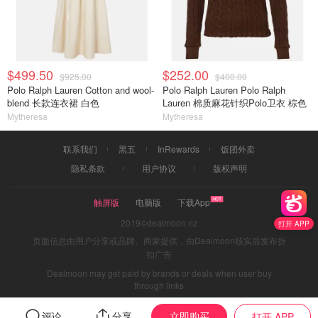
$499.50
$252.00
$925.00
$400.00
Polo Ralph Lauren Cotton and wool-
Polo Ralph Lauren Polo Ralph
blend 长款连衣裙 白色
Lauren 棉质麻花针织Polo卫衣 棕色
Mytheresa
Mytheresa
联系我们
黑五
InRewards
饭团外卖
隐私条款
用户协议
版权声明
触屏版
电脑版
下载App
2019©dealmoon.nz
打开 APP
页面信息由用户分享或品牌、商家提供，由Dealmoon核实后发布折
扣广告
Dealmoon may get paid by brands or deals when user buy
through links
立即购买
评论
分享
打开 APP