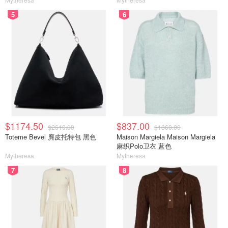
5
6
$1174.50
$837.00
$2610.00
$1860.00
Toteme Bevel 麂皮托特包 黑色
Maison Margiela Maison Margiela
麻织Polo卫衣 蓝色
Mytheresa
Mytheresa
7
8