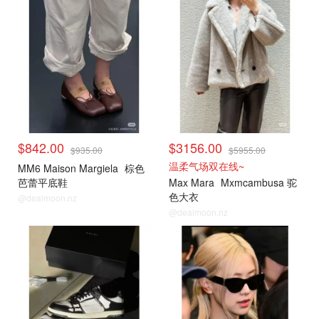
$842.00
$3156.00
$935.00
$5955.00
温柔气场双在线~
MM6 Maison Margiela
棕色
芭蕾平底鞋
Max Mara
Mxmcambusa 驼
色大衣
@dealmoon.nz
@dealmoon.nz
小编推荐
小编推荐