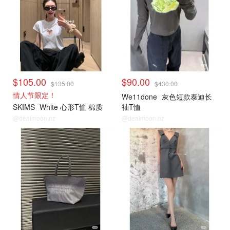
$105.00
$90.00
$135.00
$430.00
情人节限定！
We11done
灰色短款泰迪长
SKIMS
White 心形T恤 棉质
袖T恤
@dealmoon.nz
@dealmoon.nz
小编推荐
小编推荐