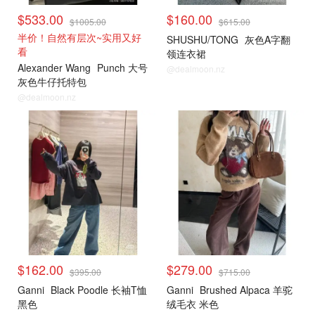
$533.00
$160.00
$1005.00
$615.00
半价！自然有层次~实用又好
SHUSHU/TONG
灰色A字翻
看
领连衣裙
Alexander Wang
Punch 大号
@dealmoon.nz
灰色牛仔托特包
@dealmoon.nz
小编推荐
小编推荐
$162.00
$279.00
$395.00
$715.00
Ganni
Black Poodle 长袖T恤
Ganni
Brushed Alpaca 羊驼
黑色
绒毛衣 米色