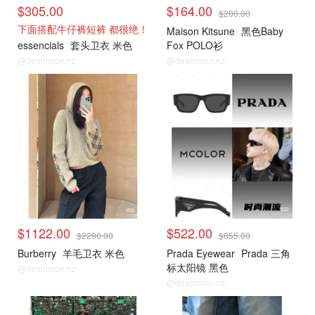
$305.00
$164.00
$200.00
下面搭配牛仔裤短裤 都很绝！
Maison Kitsune
黑色Baby
essencials
套头卫衣 米色
Fox POLO衫
@dealmoon.nz
@dealmoon.nz
小编推荐
小编推荐
$1122.00
$522.00
$2290.00
$855.00
Burberry
羊毛卫衣 米色
Prada Eyewear
Prada 三角
标太阳镜 黑色
@dealmoon.nz
@dealmoon.nz
小编推荐
小编推荐