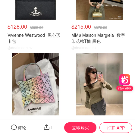
$128.00
$215.00
$305.00
$370.00
Vivienne Westwood
黑心形
MM6 Maison Margiela
数字
卡包
印花棉T恤 黑色
@dealmoon.nz
@dealmoon.nz
小编推荐
小编推荐
打开 APP
$1129.00
$519.00
$1660.00
$775.00
立即购买
评论
1
打开 APP
娜扎同款不同色！
Bao Bao Issey Miyake