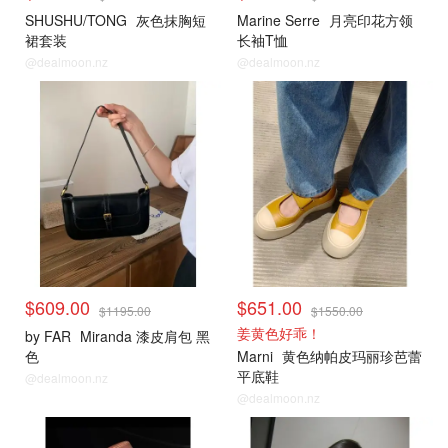
SHUSHU/TONG
灰色抹胸短
Marine Serre
月亮印花方领
裙套装
长袖T恤
@dealmoon.nz
@dealmoon.nz
小编推荐
小编推荐
$609.00
$651.00
$1195.00
$1550.00
姜黄色好乖！
by FAR
Miranda 漆皮肩包 黑
色
Marni
黄色纳帕皮玛丽珍芭蕾
平底鞋
@dealmoon.nz
@dealmoon.nz
小编推荐
小编推荐