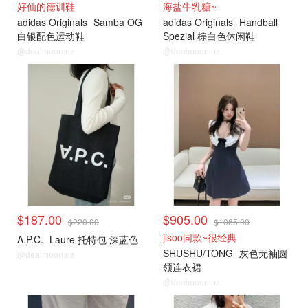
好仙的德训鞋
海盐牛乳糖~
adidas Originals
Samba OG
adidas Originals
Handball
白银配色运动鞋
Spezial 棕白色休闲鞋
@dealmoon.nz
@dealmoon.nz
小编推荐
小编推荐
$187.00
$905.00
$220.00
$1065.00
jisoo同款~很经典
A.P.C.
Laure 托特包 深蓝色
SHUSHU/TONG
灰色无袖圆
@dealmoon.nz
领连衣裙
@dealmoon.nz
小编推荐
小编推荐