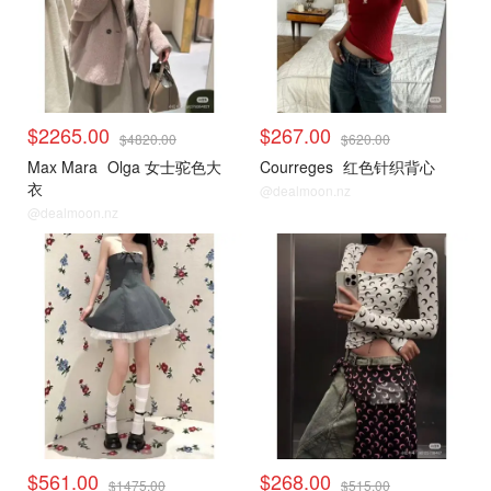
$2265.00
$267.00
$4820.00
$620.00
Max Mara
Olga 女士驼色大
Courreges
红色针织背心
衣
@dealmoon.nz
@dealmoon.nz
小编推荐
小编推荐
$561.00
$268.00
$1475.00
$515.00