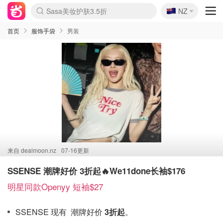
🇳🇿
SSENSE年中2.5折
NZ
lululemon折扣上新
Sasa美妆护肤3.5折
FreshBeauty好价汇总
Cettire降价+叠9折
WWS Coles超市实拍
viagogo二手票捡漏
Myer超级周末
The Outnet奢牌1折起
David Jones 3折起
Flannels大牌1折
Perfumes Club护肤1折
AMIRO面罩$251
Amazon折扣汇总
eToro入金$200送$50
Amazon数码好物
ICONIC本周7.5折
ThedoubleF高奢地板价
Moose Knuckles 6折
丝芙兰5折起
EUFY摄像头$98
Selenichast首饰2折
Trip机票酒店促销
YSL送5件彩妆礼
Amazon家居好物
Amazon美妆护肤
雅漾大喷$8
过敏原检测盒$33
伊索独家赠50ml沐浴露
科颜氏高保湿面霜$29
SEALIFE海洋馆门票6折
丝塔芙大白罐$16
订阅Newsletter送香薰
Cult Beauty 6.8折
Harrods圣诞日历$525
LN-CC奢牌私促3折
d'Alba空姐喷雾$16
EVE LOM套装£56
Bernardelli独家4折
Adore Beauty 6折起
CT圣诞日历
Mytheresa奢品2.7折
Luxury Escapes 9折
Currentbody美容仪$881
MOON Garden Live
Roborock扫地机$649
Tingo Life水杯$24
Valentino官网5折
CR洗护套装$23
修丽可4件套$159
Myer彩妆2件7折
GANNI官网4.5折
Stylevana韩妆4折
Tessabit高奢8.5折
OGX洗发水$11
Amazon阿德莱德次日达
卡诗8.5折+赠礼
Philips Hue灯具8折
首页
服饰手袋
男装
来自
dealmoon.nz
07-16更新
SSENSE 潮牌好价 3折起🔥We11done长袖$176
明星同款Openyy 短袖$27
SSENSE 现有 潮牌好价
3折起
。