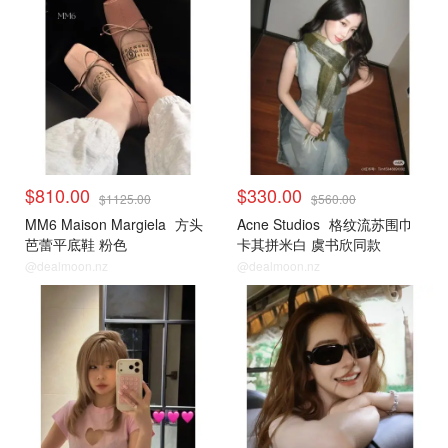
$810.00
$330.00
$1125.00
$560.00
MM6 Maison Margiela
方头
Acne Studios
格纹流苏围巾
芭蕾平底鞋 粉色
卡其拼米白 虞书欣同款
@dealmoon.nz
@dealmoon.nz
小编推荐
小编推荐