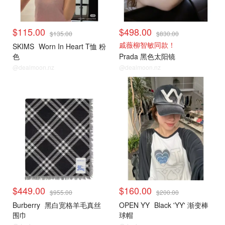
$115.00
$498.00
$135.00
$830.00
戚薇柳智敏同款！
SKIMS
Worn In Heart T恤 粉
色
Prada 黑色太阳镜
@dealmoon.nz
@dealmoon.nz
小编推荐
小编推荐
$449.00
$160.00
$955.00
$200.00
Burberry
黑白宽格羊毛真丝
OPEN YY
Black 'YY' 渐变棒
围巾
球帽