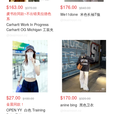
$163.00
$176.00
$370.00
$840.00
虞书欣同款~不出错美拉德色
We11done
米色长袖T恤
系
@dealmoon.nz
Carhartt Work In Progress
Carhartt OG Michigan 工装夹
克 棕色
@dealmoon.nz
小编推荐
小编推荐
$27.00
$170.00
$180.00
$320.00
金晨同款！
anine bing
黑色卫衣
OPEN YY
白色 Training
@dealmoon.nz