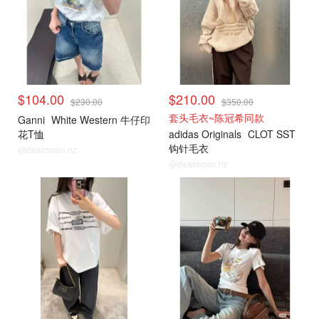
$104.00
$210.00
$230.00
$350.00
套头毛衣~陈冠希同款
Ganni
White Western 牛仔印
花T恤
adidas Originals
CLOT SST
钩针毛衣
@dealmoon.nz
@dealmoon.nz
小编推荐
小编推荐