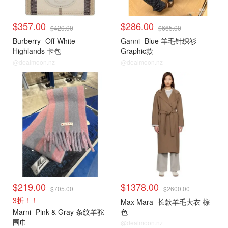
$357.00
$286.00
$420.00
$665.00
Burberry
Off-White
Ganni
Blue 羊毛针织衫
Highlands 卡包
Graphic款
@dealmoon.nz
@dealmoon.nz
小编推荐
小编推荐
$219.00
$1378.00
$705.00
$2600.00
3折！！
Max Mara
长款羊毛大衣 棕
Marni
Pink & Gray 条纹羊驼
色
围巾
@dealmoon.nz